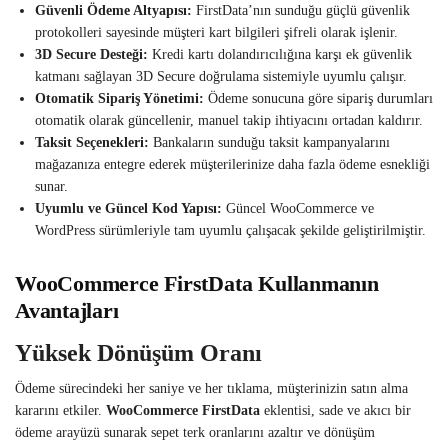
Güvenli Ödeme Altyapısı:
FirstData’nın sunduğu güçlü güvenlik
protokolleri sayesinde müşteri kart bilgileri şifreli olarak işlenir.
3D Secure Desteği:
Kredi kartı dolandırıcılığına karşı ek güvenlik
katmanı sağlayan 3D Secure doğrulama sistemiyle uyumlu çalışır.
Otomatik Sipariş Yönetimi:
Ödeme sonucuna göre sipariş durumları
otomatik olarak güncellenir, manuel takip ihtiyacını ortadan kaldırır.
Taksit Seçenekleri:
Bankaların sunduğu taksit kampanyalarını
mağazanıza entegre ederek müşterilerinize daha fazla ödeme esnekliği
sunar.
Uyumlu ve Güncel Kod Yapısı:
Güncel WooCommerce ve
WordPress sürümleriyle tam uyumlu çalışacak şekilde geliştirilmiştir.
WooCommerce FirstData Kullanmanın
Avantajları
Yüksek Dönüşüm Oranı
Ödeme sürecindeki her saniye ve her tıklama, müşterinizin satın alma
kararını etkiler.
WooCommerce FirstData
eklentisi, sade ve akıcı bir
ödeme arayüzü sunarak sepet terk oranlarını azaltır ve dönüşüm