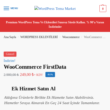
MENU
0
Premium WordPress Tema Ve Eklentileri Sınırsız Sitede Kullan. % 90’a Varan
İndirimler
Ana Sayfa
WORDPRESS EKLENTİLERİ
Woocommerce
WooCommerce FirstData
/
/
/
Güncel
İndirim!
WooCommerce FirstData
249,00
₺
2.900,00
₺
+ KDV
-91%
Ek Hizmet Satın Al
Aldığınız Ürünlerle Birlikte Ek Hizmette Satın Alabilirsiniz.
Hizmetler Sıraya Alınarak En Geç 24 Saat İçinde Tamamlanır.