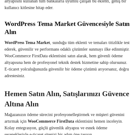
altyapısını kullanan tüm bankalarla uyumlu çalışan bu eklenti, geniş bir
kullanıcı kitlesine hitap eder.
WordPress Tema Market Güvencesiyle Satın
Alın
WordPress Tema Market
, sunduğu tüm eklenti ve temaları titizlikle test
ederek, güvenilir ve performans odaklı çözümler sunmayı ilke edinmiştir.
WooCommerce FirstData eklentisini satın alarak, hem güvenli ödeme
altyapısına hem de profesyonel teknik destek hizmetine sahip olursunuz.
E-ticaret yolculuğunuzda güvenilir bir ödeme çözümü arıyorsanız, doğru
adrestesiniz.
Hemen Satın Alın, Satışlarınızı Güvence
Altına Alın
Mağazanızın ödeme sürecini profesyonelleştirmek ve müşteri güvenini
artırmak için
WooCommerce FirstData
eklentisini hemen inceleyin.
Kolay entegrasyon, güçlü güvenlik altyapısı ve esnek ödeme
seçenekleriyle e-ticaret sitenizi bir adım öne taşıyın.