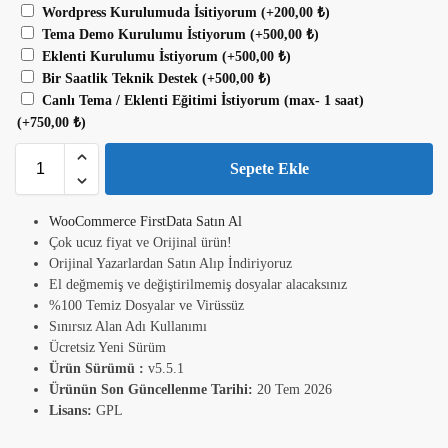
Wordpress Kurulumuda İsitiyorum
(+
200,00
₺
)
Tema Demo Kurulumu İstiyorum
(+
500,00
₺
)
Eklenti Kurulumu İstiyorum
(+
500,00
₺
)
Bir Saatlik Teknik Destek
(+
500,00
₺
)
Canlı Tema / Eklenti Eğitimi İstiyorum (max- 1 saat)
(+
750,00
₺
)
Sepete Ekle
WooCommerce FirstData Satın Al
Çok ucuz fiyat ve Orijinal ürün!
Orijinal Yazarlardan Satın Alıp İndiriyoruz
El değmemiş ve değiştirilmemiş dosyalar alacaksınız
%100 Temiz Dosyalar ve Virüssüz
Sınırsız Alan Adı Kullanımı
Ücretsiz Yeni Sürüm
Ürün Sürümü :
v5.5.1
Ürünün Son Güncellenme Tarihi:
20 Tem 2026
Lisans:
GPL