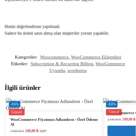
Henüz değerlendirme yapılmadı.
Sadece bu ürünü satın almış olan müşteriler yorum yapabilir.
Kategoriler:
Woocommerce
,
WooCommerce Eklentileri
Etiketler:
Subscription & Recurring Billing
,
WooCommerce
Uyumlu
,
wordpress
İlgili ürünler
-86%
-88%
Güncel
Güncel
WooCommerce G
WooCommerce Fiyatınızı Adlandırın - Özel Ödeme
249,00
₺
2.100,00
₺
Al
249,00
₺
1.800,00
₺
+ KDV