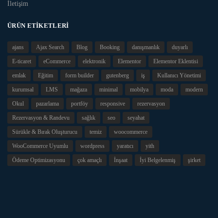
İletişim
ÜRÜN ETIKETLERI
ajans
Ajax Search
Blog
Booking
danışmanlık
duyarlı
E-ticaret
eCommerce
elektronik
Elementor
Elementor Eklentisi
emlak
Eğitim
form builder
gutenberg
iş
Kullanıcı Yönetimi
kurumsal
LMS
mağaza
minimal
mobilya
moda
modern
Okul
pazarlama
portföy
responsive
rezervasyon
Rezervasyon & Randevu
sağlık
seo
seyahat
Sürükle & Bırak Oluşturucu
temiz
woocommerce
WooCommerce Uyumlu
wordpress
yaratıcı
yith
Ödeme Optimizasyonu
çok amaçlı
İnşaat
İyi Belgelenmiş
şirket