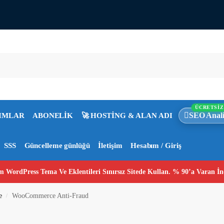
ÜCRETSİZ
SEO Anali
IMLAR
ABONELİK
🚀 HOSTİNG & ALAN ADI
SSS
Güncelleme günlüğü
İletişim
Hesabım / Giriş
 WordPress Tema Ve Eklentileri Sınırsız Sitede Kullan. % 90’a Varan İn
e
WooCommerce Anti-Fraud
/