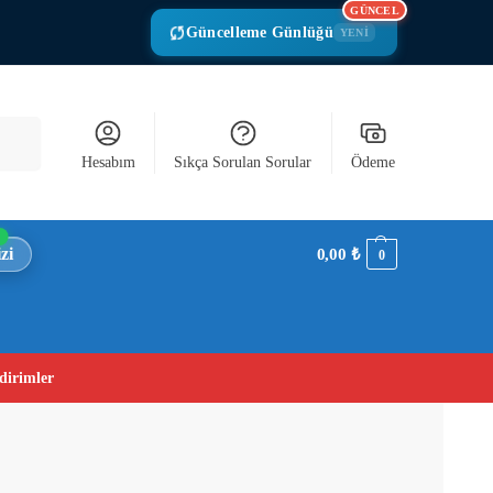
GÜNCEL
Güncelleme Günlüğü
YENİ
Ara
Hesabım
Sıkça Sorulan Sorular
Ödeme
zi
0,00
₺
0
dirimler