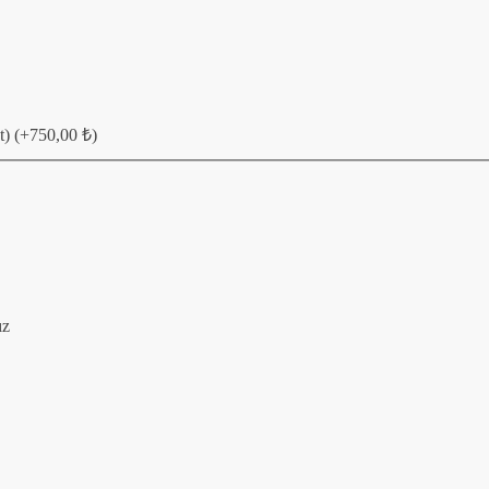
t)
(+
750,00
₺
)
ız