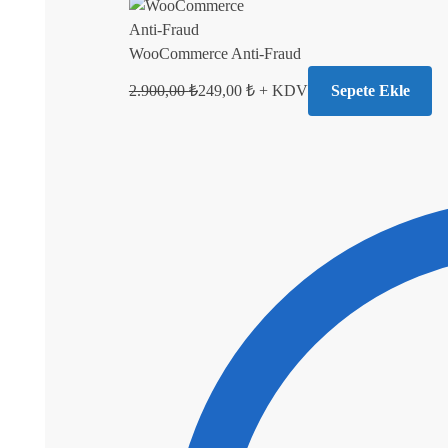
WooCommerce Anti-Fraud
2.900,00
₺
249,00
₺
+ KDV
Sepete Ekle