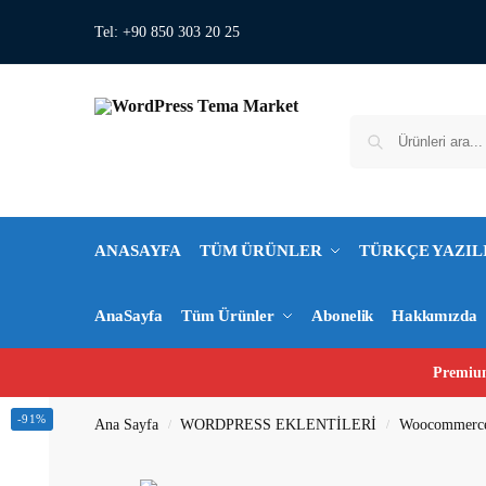
Tel: +90 850 303 20 25
ANASAYFA
TÜM ÜRÜNLER
TÜRKÇE YAZIL
AnaSayfa
Tüm Ürünler
Abonelik
Hakkımızda
Premium
-91%
Ana Sayfa
WORDPRESS EKLENTİLERİ
Woocommerc
/
/