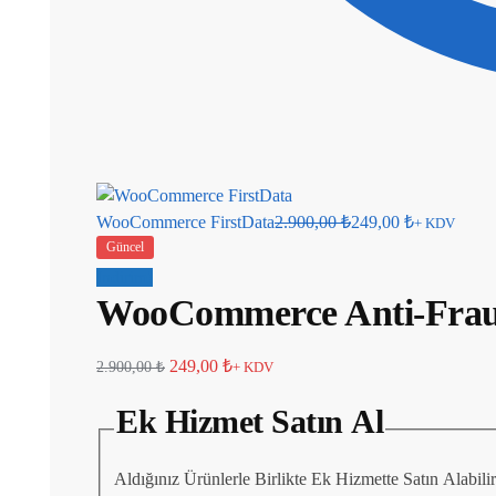
WooCommerce FirstData
2.900,00
₺
249,00
₺
+ KDV
Güncel
İndirim!
WooCommerce Anti-Fra
249,00
₺
2.900,00
₺
+ KDV
Ek Hizmet Satın Al
Aldığınız Ürünlerle Birlikte Ek Hizmette Satın Alabil