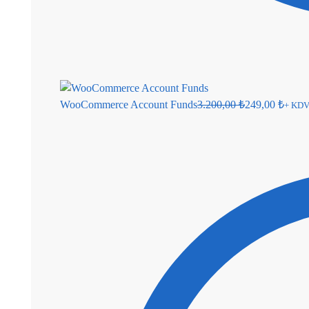
WooCommerce Account Funds
3.200,00
₺
249,00
₺
+ KD