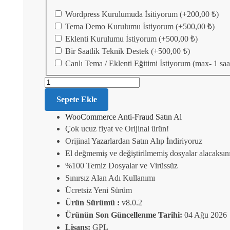
Wordpress Kurulumuda İsitiyorum
(+
200,00
₺
)
Tema Demo Kurulumu İstiyorum
(+
500,00
₺
)
Eklenti Kurulumu İstiyorum
(+
500,00
₺
)
Bir Saatlik Teknik Destek
(+
500,00
₺
)
Canlı Tema / Eklenti Eğitimi İstiyorum (max- 1 saa
Sepete Ekle
WooCommerce Anti-Fraud Satın Al
Çok ucuz fiyat ve Orijinal ürün!
Orijinal Yazarlardan Satın Alıp İndiriyoruz
El değmemiş ve değiştirilmemiş dosyalar alacaksın
%100 Temiz Dosyalar ve Virüssüz
Sınırsız Alan Adı Kullanımı
Ücretsiz Yeni Sürüm
Ürün Sürümü :
v8.0.2
Ürünün Son Güncellenme Tarihi:
04 Ağu 2026
Lisans:
GPL