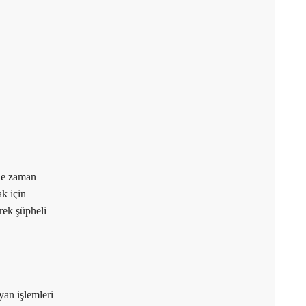
 de zaman
ak için
erek şüpheli
yan işlemleri