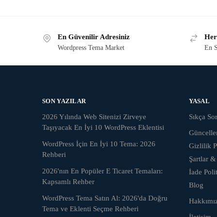
En Güvenilir Adresiniz
Her
Wordpress Tema Market
En S
SON YAZILAR
YASAL
2026 Yılında Web Sitenizi Zirveye
Sıkça Sor
Taşıyacak En İyi 10 WordPress Eklentisi
Güncell
WordPress İçin En İyi 10 Tema: 2026
Gizlilik P
Rehberi
Şartlar &
2026'nın En Popüler E Ticaret Temaları:
İade Poli
Kapsamlı Rehber
Blog
WordPress Tema Satın Al: 2026'da Doğru
Hakkımı
Tema ve Eklenti Seçme Rehberi