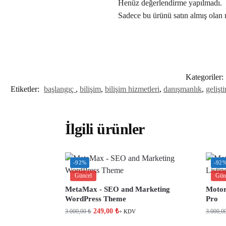
Henüz değerlendirme yapılmadı.
Sadece bu ürünü satın almış olan 
Kategoriler:
Etiketler:
başlangıç ​​
,
bilişim
,
bilişim hizmetleri
,
danışmanlık
,
gelişt
İlgili ürünler
-92%
-92
Güncel
Gün
MetaMax - SEO and Marketing
Motors
WordPress Theme
Pro
249,00
₺
3.000,00
₺
3.000,0
+ KDV