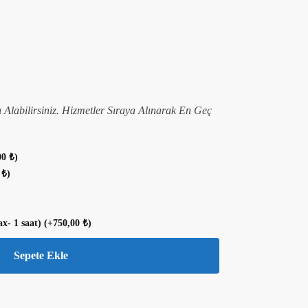
n Alabilirsiniz. Hizmetler Sıraya Alınarak En Geç
00
₺
)
0
₺
)
ax- 1 saat)
(+
750,00
₺
)
Sepete Ekle