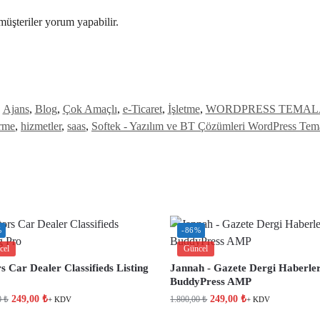
müşteriler yorum yapabilir.
Ajans
,
Blog
,
Çok Amaçlı
,
e-Ticaret
,
İşletme
,
WORDPRESS TEMAL
irme
,
hizmetler
,
saas
,
Softek - Yazılım ve BT Çözümleri WordPress Tem
%
-86%
cel
Güncel
 Car Dealer Classifieds Listing
Jannah - Gazete Dergi Haberler
BuddyPress AMP
249,00
₺
249,00
₺
0
₺
1.800,00
₺
+ KDV
+ KDV