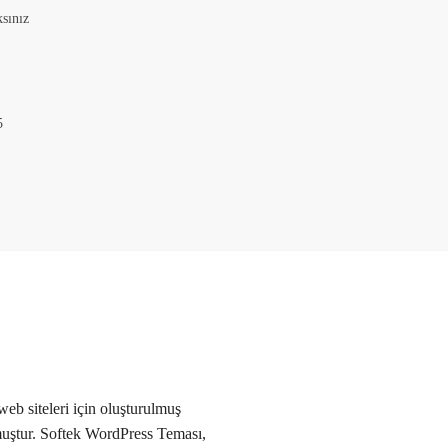
sınız
5
 web siteleri için oluşturulmuş
lmuştur. Softek WordPress Teması,