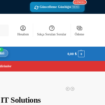
GÜNCEL
Güncelleme Günlüğü
YENİ
Ara
Hesabım
Sıkça Sorulan Sorular
Ödeme
Z
izi
0,00
₺
0
dirimler
 IT Solutions