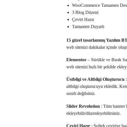
WooCommerce Tamamen Dest
3 Blog Düzeni
Çeviri Hazır
Tamamen Duyarlı
15 güzel tasarlanmış Yazılım B
web sitenizi dakikalar içinde oluşt
Elementor
– Sürükle ve Bırak Say
web sitenizi hızlı bir şekilde ekle
Üstbilgi ve Altbilgi Oluşturucu
:
altbilgi oluşturucuyu ekledik. Kend
sınırlı değilsiniz.
Slider Revolution
: Tüm banner ka
ekleyebilir/düzenleyebilirsiniz.
Çeviri Hazır
: Softek çeviriye haz