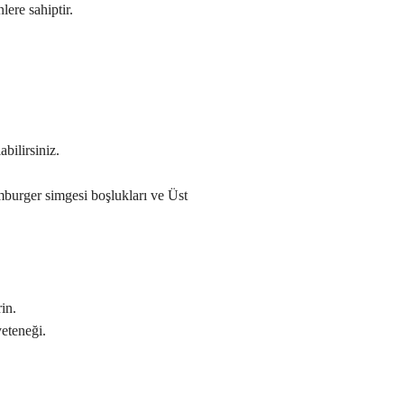
lere sahiptir.
bilirsiniz.
mburger simgesi boşlukları ve Üst
in.
yeteneği.