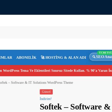
ÜCRETSİ
SEO Anal
IMLAR
ABONELİK
🚀 HOSTİNG & ALAN ADI
 WordPress Tema Ve Eklentileri Sınırsız Sitede Kullan. % 90’a Varan İn
oftek – Software & IT Solutions WordPress Theme
Güncel
İndirim!
Softek – Software &