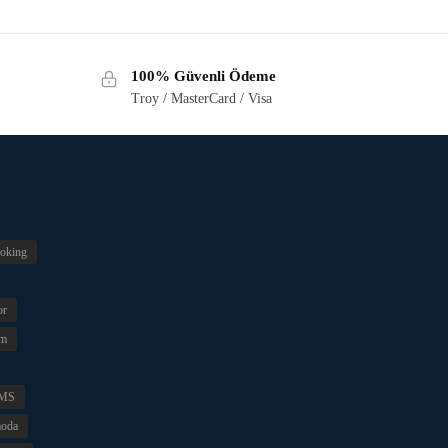
100% Güvenli Ödeme
Troy / MasterCard / Visa
oking
or
im
MS
oda