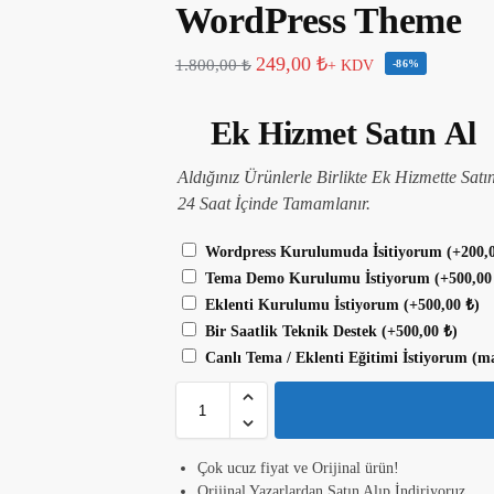
WordPress Theme
249,00
₺
1.800,00
₺
+ KDV
-86%
Ek Hizmet Satın Al
Aldığınız Ürünlerle Birlikte Ek Hizmette Satı
24 Saat İçinde Tamamlanır.
Wordpress Kurulumuda İsitiyorum
(+
200,
Tema Demo Kurulumu İstiyorum
(+
500,0
Eklenti Kurulumu İstiyorum
(+
500,00
₺
)
Bir Saatlik Teknik Destek
(+
500,00
₺
)
Canlı Tema / Eklenti Eğitimi İstiyorum (m
Çok ucuz fiyat ve Orijinal ürün!
Orijinal Yazarlardan Satın Alıp İndiriyoruz