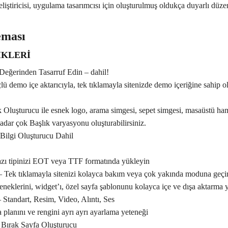
geliştiricisi, uygulama tasarımcısı için oluşturulmuş oldukça duyarlı düzen
eması
İKLERİ
 Değerinden Tasarruf Edin – dahil!
 demo içe aktarıcıyla, tek tıklamayla sitenizde demo içeriğine sahip ola
k Oluşturucu ile esnek logo, arama simgesi, sepet simgesi, masaüstü ha
adar çok Başlık varyasyonu oluşturabilirsiniz.
 Bilgi Oluşturucu Dahil
azı tipinizi EOT veya TTF formatında yükleyin
 Tek tıklamayla sitenizi kolayca bakım veya çok yakında moduna geçir
neklerini, widget’ı, özel sayfa şablonunu kolayca içe ve dışa aktarma 
 Standart, Resim, Video, Alıntı, Ses
 planını ve rengini ayrı ayrı ayarlama yeteneği
 Bırak Sayfa Oluşturucu