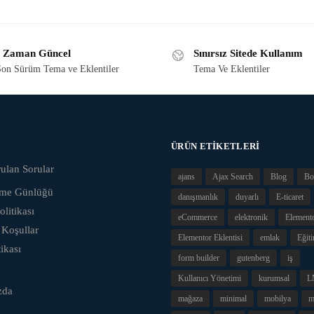
 Zaman Güncel
Sınırsız Sitede Kullanım
on Sürüm Tema ve Eklentiler
Tema Ve Eklentiler
ÜRÜN ETIKETLERI
ulan Sorular
ajans
Ajax Search
Blog
Bo
eme Günlüğü
danışmanlık
duyarlı
E-ticaret
olitikası
eCommerce
elektronik
Element
 Koşullar
Elementor Eklentisi
emlak
Eğit
tikası
form builder
gutenberg
iş
Kullanıcı Yönetimi
kurumsal
L
zda
mağaza
minimal
mobilya
m