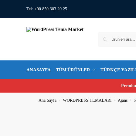
Tel: +90 850 303 20 25
ANASAYFA
TÜM ÜRÜNLER
TÜRKÇE YAZIL
Premium
Ana Sayfa
WORDPRESS TEMALARI
Ajans
S
/
/
/