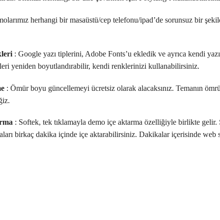
olarımız herhangi bir masaüstü/cep telefonu/ipad’de sorunsuz bir şekilde
leri
: Google yazı tiplerini, Adobe Fonts’u ekledik ve ayrıca kendi yazı t
nleri yeniden boyutlandırabilir, kendi renklerinizi kullanabilirsiniz.
me
: Ömür boyu güncellemeyi ücretsiz olarak alacaksınız. Temanın ömrü 
iz.
arma
: Softek, tek tıklamayla demo içe aktarma özelliğiyle birlikte gelir
faları birkaç dakika içinde içe aktarabilirsiniz. Dakikalar içerisinde web si