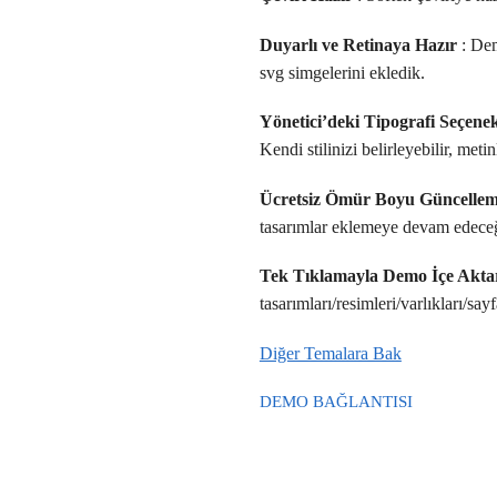
Duyarlı ve Retinaya Hazır
: Dem
svg simgelerini ekledik.
Yönetici’deki Tipografi Seçenek
Kendi stilinizi belirleyebilir, meti
Ücretsiz Ömür Boyu Güncelle
tasarımlar eklemeye devam edeceğ
Tek Tıklamayla Demo İçe Akt
tasarımları/resimleri/varlıkları/say
Diğer Temalara Bak
DEMO BAĞLANTISI