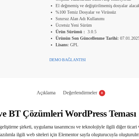
El değmemiş ve değiştirilmemiş dosyalar alacak
%100 Temiz Dosyalar ve Virüssüz
Sınırsız Alan Adı Kullanımı
Ücretsiz Yeni Sürüm
Ürün Sürümü :
3.0.5
Ürünün Son Güncellenme Tarihi:
07.01.202
Lisans:
GPL
DEMO BAĞLANTISI
Açıklama
Değerlendirmeler
0
 ve BT Çözümleri WordPress Teması
eliştirme şirketi, uygulama tasarımcısı ve teknolojiyle ilgili diğer ticari
azılımla ilgili web siteleri için Elementor sayfa oluşturucuyla oluşturu