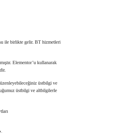
ile birlikte gelir. BT hizmetleri
mıştır. Elementor’u kullanarak
dir.
düzenleyebileceğiniz üstbilgi ve
uğumuz üstbilgi ve altbilgilerle
tları
z.