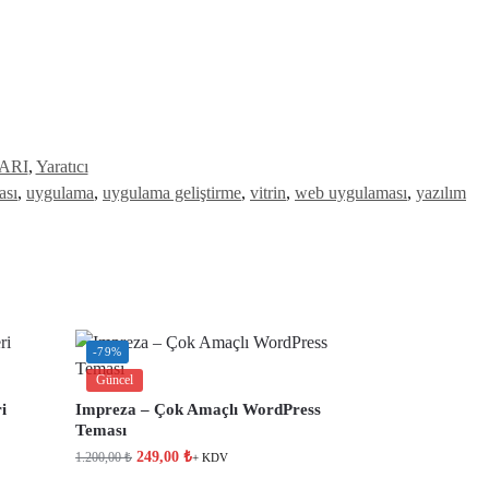
ARI
,
Yaratıcı
ası
,
uygulama
,
uygulama geliştirme
,
vitrin
,
web uygulaması
,
yazılım
-79%
Güncel
i
Impreza – Çok Amaçlı WordPress
Teması
249,00
₺
1.200,00
₺
+ KDV