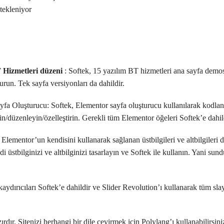
ekleniyor
T Hizmetleri düzeni
: Softek, 15 yazılım BT hizmetleri ana sayfa demosu 
urun. Tek sayfa versiyonları da dahildir.
fa Oluşturucu: Softek, Elementor sayfa oluşturucu kullanılarak kodlan
yin/düzenleyin/özelleştirin. Gerekli tüm Elementor öğeleri Softek’e dahil
 Elementor’un kendisini kullanarak sağlanan üstbilgileri ve altbilgileri 
i üstbilginizi ve altbilginizi tasarlayın ve Softek ile kullanın. Yani sund
ydırıcıları Softek’e dahildir ve Slider Revolution’ı kullanarak tüm slay
ırdır. Sitenizi herhangi bir dile çevirmek için Polylang’ı kullanabilirsini