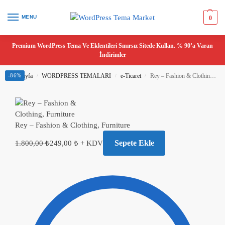
MENU
0
Premium WordPress Tema Ve Eklentileri Sınırsız Sitede Kullan. % 90’a Varan
İndirimler
Ana Sayfa
-86%
WORDPRESS TEMALARI
e-Ticaret
Rey – Fashion & Clothing, Furniture
/
/
/
Rey – Fashion & Clothing, Furniture
Sepete Ekle
1.800,00
₺
249,00
₺
+ KDV