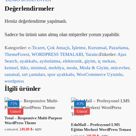
Değerlendirmeler
Henüz değerlendirme yapılmadı.
Sadece bu ürünü satın almış olan müşteriler yorum yapabilir.
Kategoriler:
e-Ticaret
,
Çok Amaçlı
,
İşletme
,
Kurumsal
,
Pazarlama
,
ThemeForest
,
WORDPRESS TEMALARI
,
Yaratıcı
Etiketler:
Ajax
Search
,
ayakkabı
,
aydınlatma
,
elektronik
,
giyim
,
iç mekan
,
kentsel
,
lüks
,
minimal
,
mobilya
,
moda
,
Moda & Giyim
,
mücevher
,
sanatsal
,
sırt çantaları
,
spor ayakkabı
,
WooCommerce Uyumlu
,
wordpress
İlgili ürünler
-75%
-83%
Güncel
Güncel
Total – Responsive Multi-Purpose
WordPress Theme
EduMall – Profesyonel LMS
249,00
₺
Eğitim Merkezi WordPress Teması
1.000,00
₺
+ KDV
249,00
₺