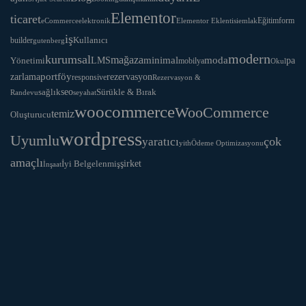
Elementor
ticaret
Eğitim
form
eCommerce
Elementor Eklentisi
emlak
elektronik
iş
Kullanıcı
builder
gutenberg
modern
kurumsal
mağaza
LMS
minimal
moda
Yönetimi
pa
mobilya
Okul
portföy
rezervasyon
zarlama
responsive
Rezervasyon &
seo
Sürükle & Bırak
sağlık
Randevu
seyahat
woocommerce
WooCommerce
temiz
Oluşturucu
wordpress
Uyumlu
yaratıcı
çok
yith
Ödeme Optimizasyonu
amaçlı
İyi Belgelenmiş
şirket
İnşaat