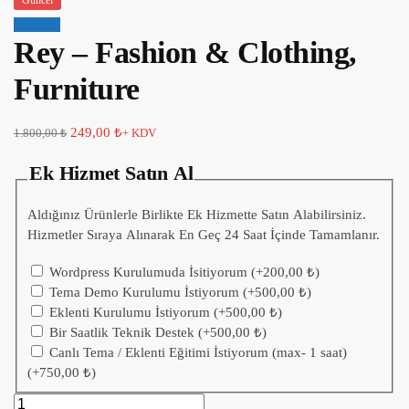
Güncel
İndirim!
Rey – Fashion & Clothing,
Furniture
249,00
₺
1.800,00
₺
+ KDV
Ek Hizmet Satın Al
Aldığınız Ürünlerle Birlikte Ek Hizmette Satın Alabilirsiniz.
Hizmetler Sıraya Alınarak En Geç 24 Saat İçinde Tamamlanır.
Wordpress Kurulumuda İsitiyorum
(+
200,00
₺
)
Tema Demo Kurulumu İstiyorum
(+
500,00
₺
)
Eklenti Kurulumu İstiyorum
(+
500,00
₺
)
Bir Saatlik Teknik Destek
(+
500,00
₺
)
Canlı Tema / Eklenti Eğitimi İstiyorum (max- 1 saat)
(+
750,00
₺
)