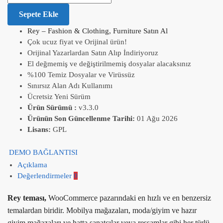
Sepete Ekle
Rey – Fashion & Clothing, Furniture Satın Al
Çok ucuz fiyat ve Orijinal ürün!
Orijinal Yazarlardan Satın Alıp İndiriyoruz
El değmemiş ve değiştirilmemiş dosyalar alacaksınız
%100 Temiz Dosyalar ve Virüssüz
Sınırsız Alan Adı Kullanımı
Ücretsiz Yeni Sürüm
Ürün Sürümü :
v3.3.0
Ürünün Son Güncellenme Tarihi:
01 Ağu 2026
Lisans:
GPL
DEMO BAĞLANTISI
Açıklama
Değerlendirmeler
0
Rey teması,
WooCommerce pazarındaki en hızlı ve en benzersiz
temalardan biridir. Mobilya mağazaları, moda/giyim ve hazır
giyim mağazaları ve hatta sanatçılar veya ressamlar gibi her türlü