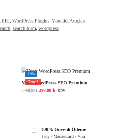
LERİ
,
WordPress Plugins
,
Yönetici Araçları
earch
,
search form
,
wordpress
-89%
Güncel
Yoast WordPress SEO Premium
299,00
₺
2.700,00
₺
+ KDV
100% Güvenli Ödeme
Troy / MasterCard / Visa