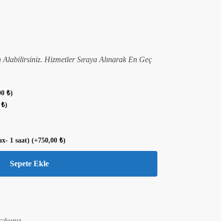
n Alabilirsiniz. Hizmetler Sıraya Alınarak En Geç
00
₺
)
0
₺
)
ax- 1 saat)
(+
750,00
₺
)
Sepete Ekle
caksınız