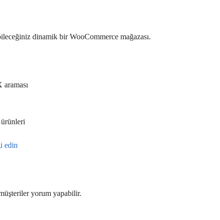
abileceğiniz dinamik bir WooCommerce mağazası.
X araması
ürünleri
i edin
müşteriler yorum yapabilir.