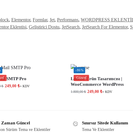
block
,
Elementor
,
Formlar
,
Jet
,
Performans
,
WORDPRESS EKLENTİ
ntor Eklentisi
,
Geliştirici Dostu
,
JetSearch
,
JetSearch For Elementor
,
S
%
-86%
cel
Güncel
il SMTP Pro
Lumise Ürün Tasarımcısı |
WooCommerce WordPress
249,00
₺
0
₺
+ KDV
249,00
₺
1.800,00
₺
+ KDV
 Zaman Güncel
Sınırsız Sitede Kullanım
on Sürüm Tema ve Eklentiler
Tema Ve Eklentiler