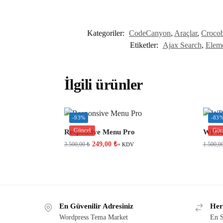
Kategoriler:
CodeCanyon
,
Araçlar
,
Croco
Etiketler:
Ajax Search
,
Eleme
İlgili ürünler
-93%
-83
Güncel
Gün
Responsive Menu Pro
WP Ma
249,00
₺
3.500,00
₺
1.500,0
+ KDV
En Güvenilir Adresiniz
Her
Wordpress Tema Market
En S