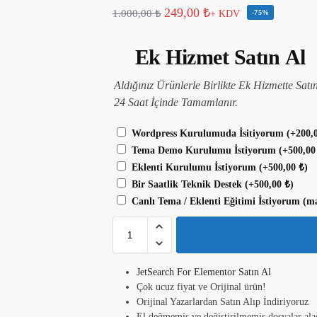
249,00
₺
1.000,00
₺
+ KDV
-75%
Ek Hizmet Satın Al
Aldığınız Ürünlerle Birlikte Ek Hizmette Satı
24 Saat İçinde Tamamlanır.
Wordpress Kurulumuda İsitiyorum
(+
200,
Tema Demo Kurulumu İstiyorum
(+
500,0
Eklenti Kurulumu İstiyorum
(+
500,00
₺
)
Bir Saatlik Teknik Destek
(+
500,00
₺
)
Canlı Tema / Eklenti Eğitimi İstiyorum (m
JetSearch For Elementor Satın Al
Çok ucuz fiyat ve Orijinal ürün!
Orijinal Yazarlardan Satın Alıp İndiriyoruz
El değmemiş ve değiştirilmemiş dosyalar ala