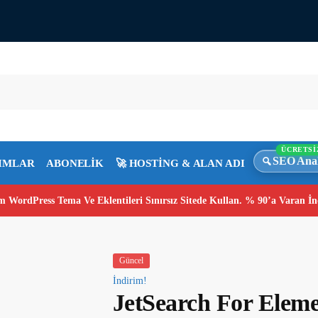
ÜCRETSİ
SEO Anal
IMLAR
ABONELİK
🚀 HOSTİNG & ALAN ADI
 WordPress Tema Ve Eklentileri Sınırsız Sitede Kullan. % 90’a Varan İn
Güncel
İndirim!
JetSearch For Elem