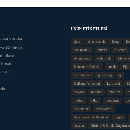
ÜRÜN ETIKETLERI
ulan Sorular
ajans
Ajax Search
Blog
Bo
eme Günlüğü
danışmanlık
duyarlı
E-ticaret
olitikası
eCommerce
elektronik
Element
 Koşullar
Elementor Eklentisi
emlak
Eğit
tikası
form builder
gutenberg
iş
Kullanıcı Yönetimi
kurumsal
L
zda
mağaza
minimal
mobilya
m
modern
Okul
pazarlama
po
responsive
rezervasyon
Rezervasyon & Randevu
sağlık
seyahat
Sürükle & Bırak Oluşturucu