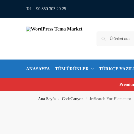
Tel: +90 850 303 20 25
ANASAYFA
TÜM ÜRÜNLER
TÜRKÇE YAZIL
Premium
Ana Sayfa
CodeCanyon
JetSearch For Elementor
/
/