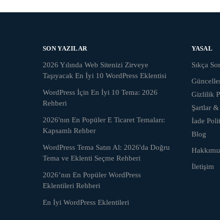
SON YAZILAR
YASAL
2026 Yılında Web Sitenizi Zirveye
Sıkça Sor
Taşıyacak En İyi 10 WordPress Eklentisi
Güncell
WordPress İçin En İyi 10 Tema: 2026
Gizlilik P
Rehberi
Şartlar &
2026'nın En Popüler E Ticaret Temaları:
İade Poli
Kapsamlı Rehber
Blog
WordPress Tema Satın Al: 2026'da Doğru
Hakkımı
Tema ve Eklenti Seçme Rehberi
İletişim
2026’nın En Popüler WordPress
Eklentileri Rehberi
En İyi WordPress Eklentileri