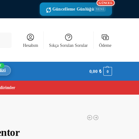
GÜNCEL
Güncelleme Günlüğü
YENİ
Ara
Hesabım
Sıkça Sorulan Sorular
Ödeme
Z
izi
0,00
₺
0
dirimler
entor