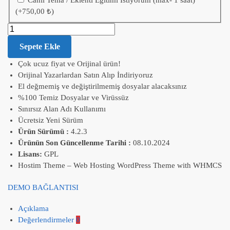
Canlı Tema / Eklenti Eğitimi İstiyorum (max- 1 saat)
(+
750,00
₺
)
Sepete Ekle
Çok ucuz fiyat ve Orijinal ürün!
Orijinal Yazarlardan Satın Alıp İndiriyoruz
El değmemiş ve değiştirilmemiş dosyalar alacaksınız
%100 Temiz Dosyalar ve Virüssüz
Sınırsız Alan Adı Kullanımı
Ücretsiz Yeni Sürüm
Ürün Sürümü :
4.2.3
Ürünün Son Güncellenme Tarihi :
08.10.2024
Lisans:
GPL
Hostim Theme – Web Hosting WordPress Theme with WHMCS
DEMO BAĞLANTISI
Açıklama
Değerlendirmeler
0