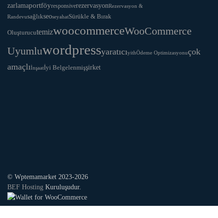
portföy
rezervasyon
zarlama
responsive
Rezervasyon &
seo
Sürükle & Bırak
sağlık
Randevu
seyahat
woocommerce
WooCommerce
temiz
Oluşturucu
wordpress
Uyumlu
yaratıcı
çok
yith
Ödeme Optimizasyonu
amaçlı
İyi Belgelenmiş
şirket
İnşaat
© Wptemamarket 2023-2026
BEF Hosting
Kuruluşudur.