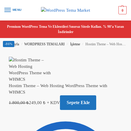
MENU
0
Premium WordPress Tema Ve Eklentileri Sınırsız Sitede Kullan. % 90’a Varan
İndirimler
Ana Sayfa
-86%
WORDPRESS TEMALARI
İşletme
Hostim Theme – Web Hosting WordPress Theme with WHMCS
/
/
/
Hostim Theme – Web Hosting WordPress Theme with
WHMCS
Sepete Ekle
1.800,00
₺
249,00
₺
+ KDV