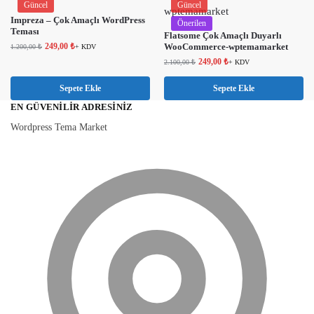
Güncel
Güncel
Impreza – Çok Amaçlı WordPress
Önerilen
Teması
Flatsome Çok Amaçlı Duyarlı
249,00
₺
WooCommerce-wptemamarket
1.200,00
₺
+ KDV
249,00
₺
2.100,00
₺
+ KDV
Sepete Ekle
Sepete Ekle
EN GÜVENILIR ADRESINIZ
Wordpress Tema Market