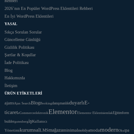
Rehberi
2026’nın En Popüler WordPress Eklentileri Rehberi
En İyi WordPress Eklentileri
YASAL
Sıkça Sorulan Sorular
Güncelleme Günlüğü
Gizlilik Politikası
Şartlar & Koşullar
İade Politikası
Blog
Hakkımızda
İletişim
ÜRÜN ETIKETLERI
duyarlı
E-
Blog
ajans
danışmanlık
Ajax Search
Booking
Elementor
ticaret
Eğitim
form
eCommerce
Elementor Eklentisi
emlak
elektronik
iş
Kullanıcı
builder
gutenberg
modern
kurumsal
mağaza
LMS
minimal
moda
Yönetimi
pa
mobilya
Okul