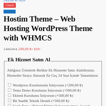
249,00
₺
+ KDV
Güncel
İndirim!
Hostim Theme – Web
Hosting WordPress Theme
with WHMCS
249,00
₺
1.800,00
₺
+ KDV
Ek Hizmet Satın Al
Aldığınız Ürünlerle Birlikte Ek Hizmette Satın Alabilirsiniz.
Hizmetler Sıraya Alınarak En Geç 24 Saat İçinde Tamamlanır.
Wordpress Kurulumuda İsitiyorum
(+
200,00
₺
)
Tema Demo Kurulumu İstiyorum
(+
500,00
₺
)
Eklenti Kurulumu İstiyorum
(+
500,00
₺
)
Bir Saatlik Teknik Destek
(+
500,00
₺
)