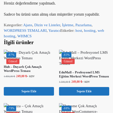
Henüz değerlendirme yapılmadı.
Sadece bu ürünü satın almış olan müşteriler yorum yapabilir.
Kategoriler:
Ajans
,
Dizin ve Listeler
,
İşletme
,
Pazarlama
,
WORDPRESS TEMALARI
,
Yaratıcı
Etiketler:
host
,
hosting
,
web
hosting
,
WHMCS
İlgili ürünler
-87%
-83%
Güncel
Güncel
Hub – Duyarlı Çok Amaçlı
WordPress Teması
EduMall – Profesyonel LMS
249,00
₺
Eğitim Merkezi WordPress Teması
1.850,00
₺
+ KDV
249,00
₺
1.500,00
₺
+ KDV
Sepete Ekle
Sepete Ekle
-79%
-88%