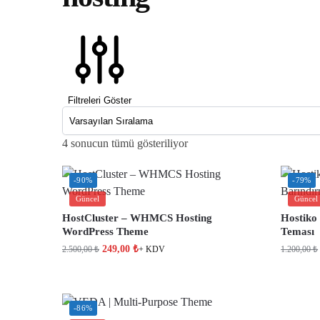
Filtreleri Göster
4 sonucun tümü gösteriliyor
-90%
-79%
Güncel
Güncel
HostCluster – WHMCS Hosting
Hostik
WordPress Theme
Teması
249,00
₺
2.500,00
₺
1.200,00
₺
+ KDV
-86%