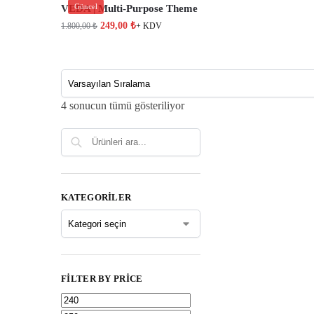
Güncel
VEDA | Multi-Purpose Theme
249,00
₺
1.800,00
₺
+ KDV
4 sonucun tümü gösteriliyor
Ara
KATEGORILER
FILTER BY PRICE