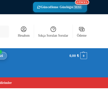
GÜNCEL
Güncelleme Günlüğü
YENİ
Ara
Hesabım
Sıkça Sorulan Sorular
Ödeme
zi
0,00
₺
0
dirimler