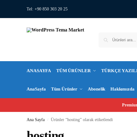
Tel: +90 850 303 20 25
ANASAYFA
TÜM ÜRÜNLER
TÜRKÇE YAZIL
AnaSayfa
Tüm Ürünler
Abonelik
Hakkımızda
Premium
Ana Sayfa
Ürünler “hosting” olarak etiketlendi
/
hosting