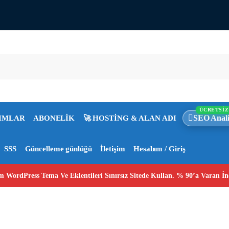
ÜCRETSİZ
SEO Anali
IMLAR
ABONELİK
🚀 HOSTİNG & ALAN ADI
SSS
Güncelleme günlüğü
İletişim
Hesabım / Giriş
 WordPress Tema Ve Eklentileri Sınırsız Sitede Kullan. % 90’a Varan İn