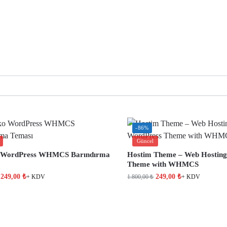
-86%
Güncel
o WordPress WHMCS Barındırma
Hostim Theme – Web Hostin
Theme with WHMCS
249,00
₺
249,00
₺
1.800,00
₺
+ KDV
+ KDV