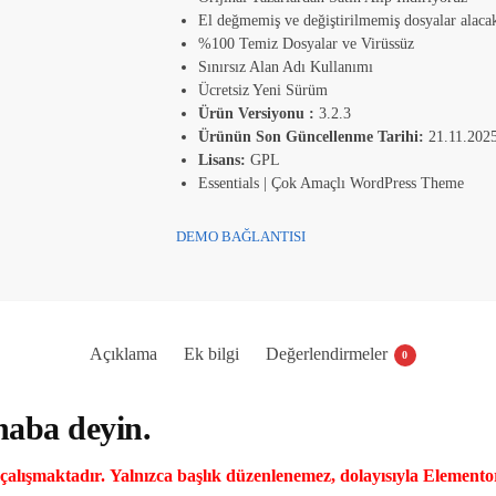
El değmemiş ve değiştirilmemiş dosyalar alacak
%100 Temiz Dosyalar ve Virüssüz
Sınırsız Alan Adı Kullanımı
Ücretsiz Yeni Sürüm
Ürün Versiyonu :
3.2.3
Ürünün Son Güncellenme Tarihi:
21.11.202
Lisans:
GPL
Essentials | Çok Amaçlı WordPress Theme
DEMO BAĞLANTISI
Açıklama
Ek bilgi
Değerlendirmeler
0
haba deyin.
çalışmaktadır. Yalnızca başlık düzenlenemez, dolayısıyla Elementor