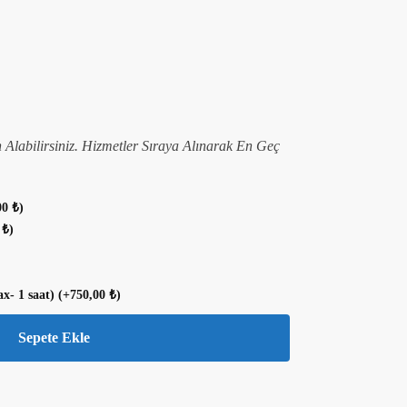
n Alabilirsiniz. Hizmetler Sıraya Alınarak En Geç
00
₺
)
0
₺
)
ax- 1 saat)
(+
750,00
₺
)
Sepete Ekle