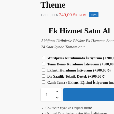
Theme
249,00
₺
1.800,00
₺
+ KDV
-86%
Ek Hizmet Satın Al
Aldığınız Ürünlerle Birlikte Ek Hizmette Satı
24 Saat İçinde Tamamlanır.
Wordpress Kurulumuda İsitiyorum
(+
200,
Tema Demo Kurulumu İstiyorum
(+
500,0
Eklenti Kurulumu İstiyorum
(+
500,00
₺
)
Bir Saatlik Teknik Destek
(+
500,00
₺
)
Canlı Tema / Eklenti Eğitimi İstiyorum (m
Çok ucuz fiyat ve Orijinal ürün!
Orijinal Yazarlardan Satın Alıp İndiriyoruz