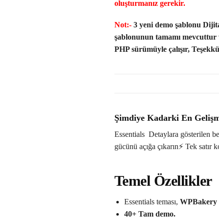
oluşturmanız gerekir.
Not:-
3 yeni demo şablonu Diji
şablonunun tamamı mevcuttur ve t
PHP sürümüyle çalışır, Teşekkü
Şimdiye Kadarki En Gelişmi
Essentials Detaylara gösterilen b
gücünü açığa çıkarın⚡️ Tek satır 
Temel Özellikler
Essentials teması,
WPBakery
40+ Tam demo.