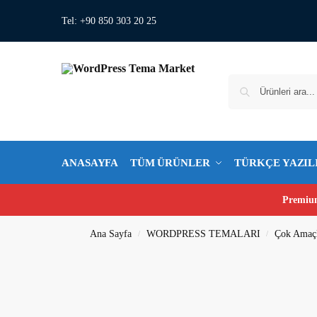
Tel: +90 850 303 20 25
ANASAYFA
TÜM ÜRÜNLER
TÜRKÇE YAZIL
Premium
Ana Sayfa
WORDPRESS TEMALARI
Çok Amaç
/
/