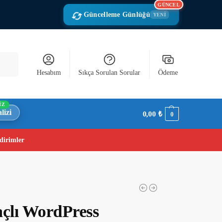
GÜNCEL
Güncelleme Günlüğü
YENİ
Ara
Hesabım
Sıkça Sorulan Sorular
Ödeme
İZ
lizi
0,00
₺
0
dirimler
açlı WordPress