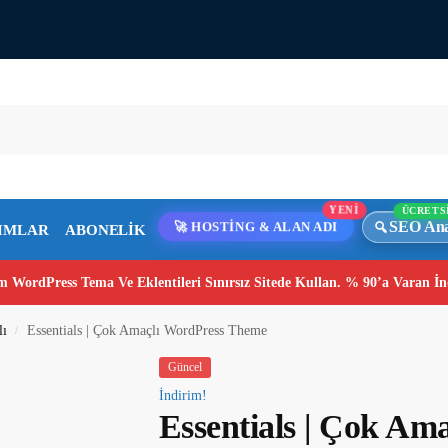
ÜCRETS
YENİ
SEO Ana
IMLAR
ABONELİK
🚀 HOSTİNG & ALAN ADI
 WordPress Tema Ve Eklentileri Sınırsız Sitede Kullan. % 90’a Varan İn
lı
Essentials | Çok Amaçlı WordPress Theme
/
Güncel
İndirim!
Essentials | Çok Am