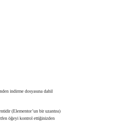
inden indirme dosyasına dahil
ntidir (Elementor’un bir uzantısı)
tfen öğeyi kontrol ettiğinizden