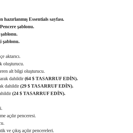
 hazırlanmış Essentials sayfası.
 Pencere şablonu.
 şablonu.
i şablonu.
e aktarıcı.
ık oluşturucu.
eren alt bilgi oluşturucu.
arak dahildir
(64 $ TASARRUF EDİN).
ak dahildir
(29 $ TASARRUF EDİN).
ahildir
(24 $ TASARRUF EDİN).
i.
e açılır penceresi.
cu.
k ve çıkış açılır pencereleri.