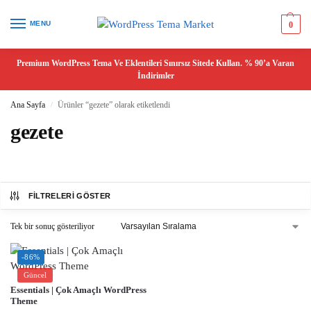
MENU
0
Premium WordPress Tema Ve Eklentileri Sınırsız Sitede Kullan. % 90’a Varan
İndirimler
Ana Sayfa
Ürünler “gezete” olarak etiketlendi
/
gezete
FILTRELERI GÖSTER
Tek bir sonuç gösteriliyor
-86%
Güncel
Essentials | Çok Amaçlı WordPress
Theme