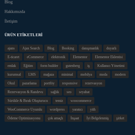
Blog
Hakkımızda
İletişim
ÜRÜN ETIKETLERI
ajans
Ajax Search
Blog
Booking
danışmanlık
duyarlı
E-ticaret
eCommerce
elektronik
Elementor
Elementor Eklentisi
emlak
Eğitim
form builder
gutenberg
iş
Kullanıcı Yönetimi
kurumsal
LMS
mağaza
minimal
mobilya
moda
modern
Okul
pazarlama
portföy
responsive
rezervasyon
Rezervasyon & Randevu
sağlık
seo
seyahat
Sürükle & Bırak Oluşturucu
temiz
woocommerce
WooCommerce Uyumlu
wordpress
yaratıcı
yith
Ödeme Optimizasyonu
çok amaçlı
İnşaat
İyi Belgelenmiş
şirket