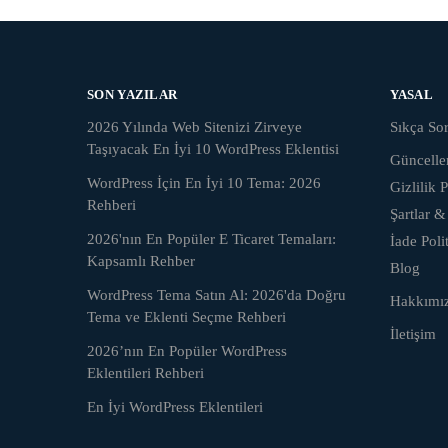
SON YAZILAR
YASAL
2026 Yılında Web Sitenizi Zirveye
Sıkça Sor
Taşıyacak En İyi 10 WordPress Eklentisi
Güncell
WordPress İçin En İyi 10 Tema: 2026
Gizlilik P
Rehberi
Şartlar &
2026'nın En Popüler E Ticaret Temaları:
İade Poli
Kapsamlı Rehber
Blog
WordPress Tema Satın Al: 2026'da Doğru
Hakkımı
Tema ve Eklenti Seçme Rehberi
İletişim
2026’nın En Popüler WordPress
Eklentileri Rehberi
En İyi WordPress Eklentileri