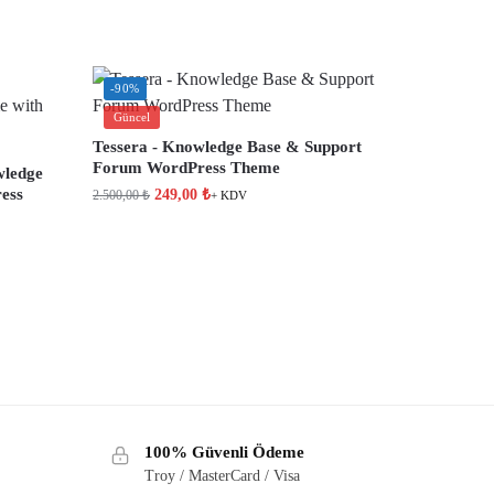
-90%
Güncel
Tessera - Knowledge Base & Support
Forum WordPress Theme
wledge
ess
249,00
₺
2.500,00
₺
+ KDV
100% Güvenli Ödeme
Troy / MasterCard / Visa