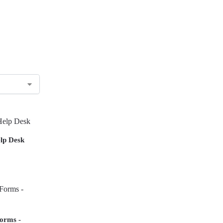
lp Desk
orms -