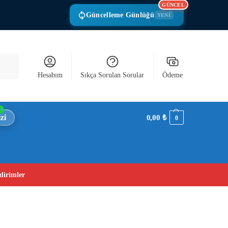
GÜNCEL
Güncelleme Günlüğü
YENİ
Ara
Hesabım
Sıkça Sorulan Sorular
Ödeme
zi
0,00
₺
0
dirimler