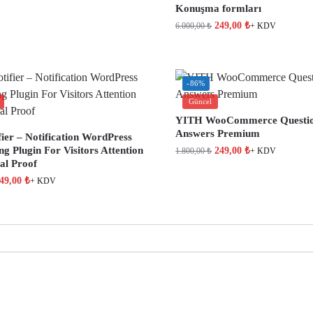
Konuşma formları
249,00
₺
6.000,00
₺
+ KDV
-86%
Güncel
YITH WooCommerce Questio
Answers Premium
ier – Notification WordPress
g Plugin For Visitors Attention
249,00
₺
1.800,00
₺
+ KDV
al Proof
49,00
₺
+ KDV