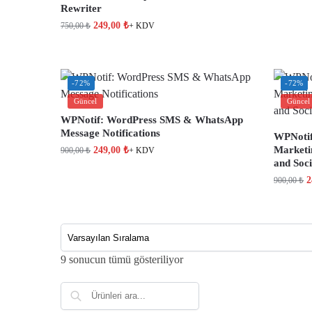
Rewriter
249,00
₺
750,00
₺
+ KDV
-72%
-72%
Güncel
Güncel
WPNotif: WordPress SMS & WhatsApp
Message Notifications
WPNotif
Marketin
249,00
₺
900,00
₺
+ KDV
and Soci
2
900,00
₺
9 sonucun tümü gösteriliyor
Ara