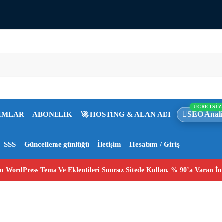
ÜCRETSİZ
SEO Anali
IMLAR
ABONELİK
🚀 HOSTİNG & ALAN ADI
SSS
Güncelleme günlüğü
İletişim
Hesabım / Giriş
 WordPress Tema Ve Eklentileri Sınırsız Sitede Kullan. % 90’a Varan İn