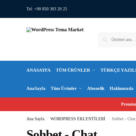
Tel: +90 850 303 20 25
ANASAYFA
TÜM ÜRÜNLER
TÜRKÇE YAZIL
AnaSayfa
Tüm Ürünler
Abonelik
Hakkımızda
Premium
Ana Sayfa
WORDPRESS EKLENTİLERİ
Sohbet - Chat
/
/
Sohbet - Chat