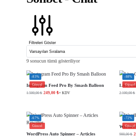
Filtreleri Göster
9 sonucun tümü gösteriliyor
-83%
-88%
Güncel
Güncel
Instagram Feed Pro By Smash Balloon
Live Ch
249,00
₺
1.500,00
₺
2.100,00
₺
+ KDV
-67%
-72%
Güncel
Güncel
WordPre
WordPress Auto Spinner – Articles
2
900,00
₺