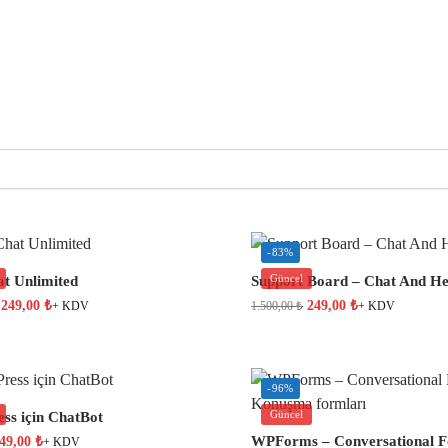
-83%
Güncel
at Unlimited
Support Board – Chat And He
249,00
₺
249,00
₺
1.500,00
₺
+ KDV
+ KDV
-96%
Güncel
ss için ChatBot
WPForms – Conversational F
49,00
₺
+ KDV