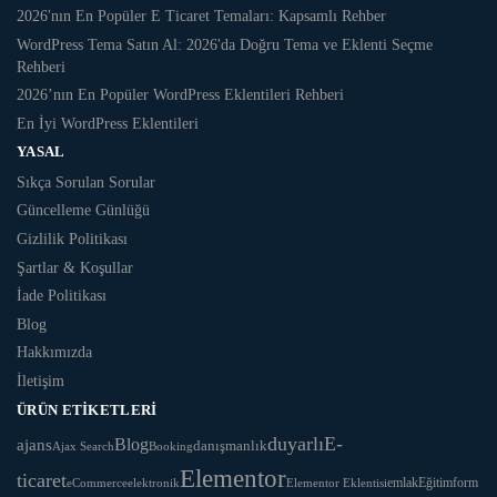
2026'nın En Popüler E Ticaret Temaları: Kapsamlı Rehber
WordPress Tema Satın Al: 2026'da Doğru Tema ve Eklenti Seçme
Rehberi
2026’nın En Popüler WordPress Eklentileri Rehberi
En İyi WordPress Eklentileri
YASAL
Sıkça Sorulan Sorular
Güncelleme Günlüğü
Gizlilik Politikası
Şartlar & Koşullar
İade Politikası
Blog
Hakkımızda
İletişim
ÜRÜN ETIKETLERI
duyarlı
E-
ajans
Blog
danışmanlık
Ajax Search
Booking
Elementor
ticaret
Eğitim
form
eCommerce
elektronik
Elementor Eklentisi
emlak