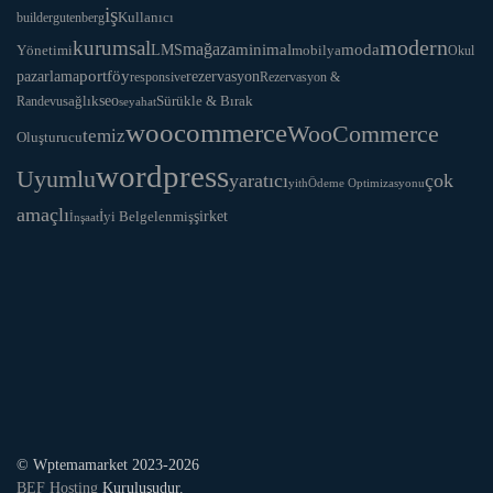
iş
Kullanıcı
builder
gutenberg
modern
kurumsal
mağaza
LMS
minimal
moda
Yönetimi
mobilya
Okul
portföy
rezervasyon
pazarlama
responsive
Rezervasyon &
seo
Sürükle & Bırak
sağlık
Randevu
seyahat
woocommerce
WooCommerce
temiz
Oluşturucu
wordpress
Uyumlu
yaratıcı
çok
yith
Ödeme Optimizasyonu
amaçlı
İyi Belgelenmiş
şirket
İnşaat
© Wptemamarket 2023-2026
BEF Hosting
Kuruluşudur.