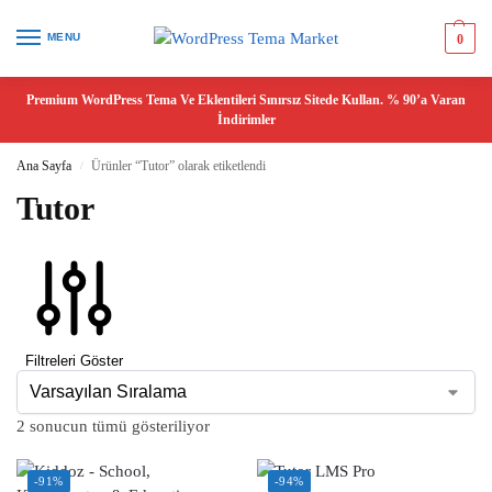
MENU
0
Premium WordPress Tema Ve Eklentileri Sınırsız Sitede Kullan. % 90’a Varan
İndirimler
Ana Sayfa
Ürünler “Tutor” olarak etiketlendi
/
Tutor
Filtreleri Göster
2 sonucun tümü gösteriliyor
-91%
-94%