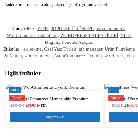
Sadece bu ürünü satın almış olan müşteriler yorum yapabilir.
Kategoriler:
YITH
,
POPÜLER ÜRÜNLER
,
Woocommerce
,
WooCommerce Eklentileri
,
WORDPRESS EKLENTİLERİ
,
YITH
Plugins
,
Yönetici Araçları
Etiketler:
ek sekme
,
Özel Yazı Türleri
,
tab manager
,
Ürün Filtreleme
& Arama
,
woocommerce
,
WooCommerce Uyumlu
,
wordpress
,
yith
İlgili ürünler
-90%
-83%
Güncel
Güncel
YITH WooCommerce Membership Premium
Yoast WordPre
249,00
₺
249,00
₺
2.500,00
₺
1.500,00
₺
+ KDV
Sepete Ekle