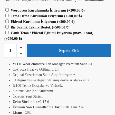
Wordpress Kurulumuda İsitiyorum
(+
200,00
₺
)
Tema Demo Kurulumu İstiyorum
(+
500,00
₺
)
Eklenti Kurulumu İstiyorum
(+
500,00
₺
)
Bir Saatlik Teknik Destek
(+
500,00
₺
)
Canlı Tema / Eklenti Eğitimi İstiyorum (max- 1 saat)
(+
750,00
₺
)
Sepete Ekle
YITH WooCommerce Tab Manager Premium Satın Al
Çok ucuz fiyat ve Orijinal ürün!
Orijinal Yazarlardan Satın Alıp İndiriyoruz
El değmemiş ve değiştirilmemiş dosyalar alacaksınız
%100 Temiz Dosyalar ve Virüssüz
Sınırsız Alan Adı Kullanımı
Ücretsiz Yeni Sürüm
Ürün Sürümü :
v2.17.0
Ürünün Son Güncellenme Tarihi:
01 Tem 2026
Lisans:
GPL