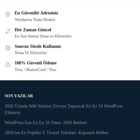
En Güvenilir Adresiniz
Wordpress Tema Market
Her Zaman Güncel
En Son Sürüm Tema ve Eklentiler
Sınırsız Sitede Kullanım
Tema Ve Eklentiler
100% Güvenli Ödeme
Troy / MasterCard / Visa
SON YAZILAR
2026 Yılında Web Sitenizi Zirveye Taşıyacak En İyi 10 WordPress
Eklentisi
WordPress İçin En İyi 10 Tema: 2026 Rehberi
2026'nın En Popüler E Ticaret Temaları: Kapsamlı Rehber