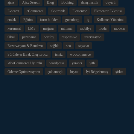
ajans
Ajax Search
Blog
Booking
danışmanlık
duyarlı
E-ticaret
eCommerce
elektronik
Elementor
Elementor Eklentisi
emlak
Eğitim
form builder
gutenberg
iş
Kullanıcı Yönetimi
kurumsal
LMS
mağaza
minimal
mobilya
moda
modern
Okul
pazarlama
portföy
responsive
rezervasyon
Rezervasyon & Randevu
sağlık
seo
seyahat
Sürükle & Bırak Oluşturucu
temiz
woocommerce
WooCommerce Uyumlu
wordpress
yaratıcı
yith
Ödeme Optimizasyonu
çok amaçlı
İnşaat
İyi Belgelenmiş
şirket