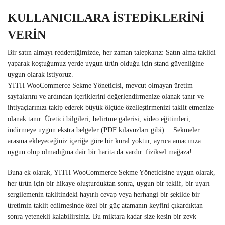
KULLANICILARA İSTEDİKLERİNİ
VERİN
Bir satın almayı reddettiğimizde, her zaman talepkarız: Satın alma taklidi
yaparak koştuğumuz yerde uygun ürün olduğu için stand güvenliğine
uygun olarak istiyoruz.
YITH WooCommerce Sekme Yöneticisi, mevcut olmayan üretim
sayfalarını ve ardından içeriklerini değerlendirmenize olanak tanır ve
ihtiyaçlarınızı takip ederek büyük ölçüde özelleştirmenizi taklit etmenize
olanak tanır. Üretici bilgileri, belirtme galerisi, video eğitimleri,
indirmeye uygun ekstra belgeler (PDF kılavuzları gibi)… Sekmeler
arasına ekleyeceğiniz içeriğe göre bir kural yoktur, ayrıca amacınıza
uygun olup olmadığına dair bir harita da vardır. fiziksel mağaza!
Buna ek olarak, YITH WooCommerce Sekme Yöneticisine uygun olarak,
her ürün için bir hikaye oluşturduktan sonra, uygun bir teklif, bir uyarı
sergilemenin taklitindeki hayırlı cevap veya herhangi bir şekilde bir
üretimin taklit edilmesinde özel bir güç atamanın keyfini çıkardıktan
sonra yetenekli kalabilirsiniz. Bu miktara kadar size kesin bir zevk