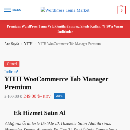
MENU
0
Premium WordPress Tema Ve Eklentileri Sınırsız Sitede Kullan. % 90’a Varan
İndirimler
Ana Sayfa
YITH
YITH WooCommerce Tab Manager Premium
/
/
Güncel
İndirim!
YITH WooCommerce Tab Manager
Premium
249,00
₺
2.100,00
₺
+ KDV
-88%
Ek Hizmet Satın Al
Aldığınız Ürünlerle Birlikte Ek Hizmette Satın Alabilirsiniz.
Hizmetler Sıraya Alınarak En Geç 24 Saat İçinde Tamamlanır.