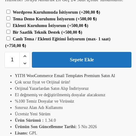
Wordpress Kurulumuda İsitiyorum
(+
200,00
₺
)
Tema Demo Kurulumu İstiyorum
(+
500,00
₺
)
Eklenti Kurulumu İstiyorum
(+
500,00
₺
)
Bir Saatlik Teknik Destek
(+
500,00
₺
)
Canlı Tema / Eklenti Eğitimi İstiyorum (max- 1 saat)
(+
750,00
₺
)
Sepete Ekle
YITH WooCommerce Email Templates Premium Satın Al
Çok ucuz fiyat ve Orijinal ürün!
Orijinal Yazarlardan Satın Alıp İndiriyoruz
El değmemiş ve değiştirilmemiş dosyalar alacaksınız
%100 Temiz Dosyalar ve Virüssüz
Sınırsız Alan Adı Kullanımı
Ücretsiz Yeni Sürüm
Ürün Sürümü :
1.34.0
Ürünün Son Güncellenme Tarihi:
5 Nis 2026
Lisans:
GPL