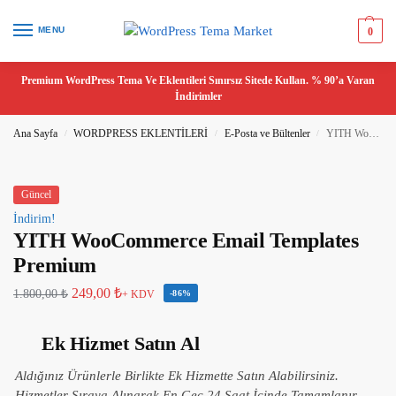
MENU
0
Premium WordPress Tema Ve Eklentileri Sınırsız Sitede Kullan. % 90’a Varan
İndirimler
Ana Sayfa
WORDPRESS EKLENTİLERİ
E-Posta ve Bültenler
YITH WooCommerce Email Templates Premium
/
/
/
Güncel
İndirim!
YITH WooCommerce Email Templates
Premium
249,00
₺
1.800,00
₺
+ KDV
-86%
Ek Hizmet Satın Al
Aldığınız Ürünlerle Birlikte Ek Hizmette Satın Alabilirsiniz.
Hizmetler Sıraya Alınarak En Geç 24 Saat İçinde Tamamlanır.