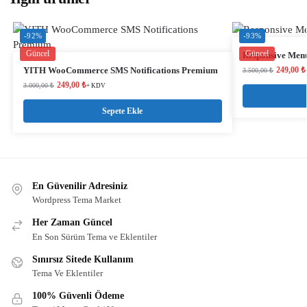
-92%
-93%
Güncel
Güncel
Responsive Men
YITH WooCommerce SMS Notifications Premium
249,00
₺
3.500,00
₺
249,00
₺
3.000,00
₺
+ KDV
Sepete Ekle
En Güvenilir Adresiniz
Wordpress Tema Market
Her Zaman Güncel
En Son Sürüm Tema ve Eklentiler
Sınırsız Sitede Kullanım
Tema Ve Eklentiler
100% Güvenli Ödeme