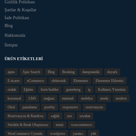
Gizlilik Politikası
Şartlar & Koşullar
İade Politikası
Blog
Hakkımızda
İletişim
ÜRÜN ETIKETLERI
ajans
Ajax Search
Blog
Booking
danışmanlık
duyarlı
E-ticaret
eCommerce
elektronik
Elementor
Elementor Eklentisi
emlak
Eğitim
form builder
gutenberg
iş
Kullanıcı Yönetimi
kurumsal
LMS
mağaza
minimal
mobilya
moda
modern
Okul
pazarlama
portföy
responsive
rezervasyon
Rezervasyon & Randevu
sağlık
seo
seyahat
Sürükle & Bırak Oluşturucu
temiz
woocommerce
WooCommerce Uyumlu
wordpress
yaratıcı
yith