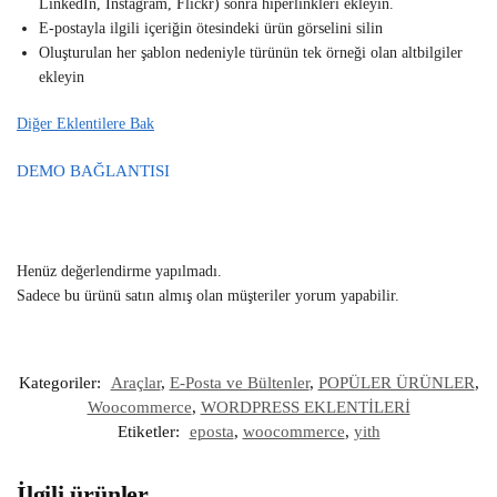
LinkedIn, Instagram, Flickr) sonra hiperlinkleri ekleyin.
E-postayla ilgili içeriğin ötesindeki ürün görselini silin
Oluşturulan her şablon nedeniyle türünün tek örneği olan altbilgiler
ekleyin
Diğer Eklentilere Bak
DEMO BAĞLANTISI
Henüz değerlendirme yapılmadı.
Sadece bu ürünü satın almış olan müşteriler yorum yapabilir.
Kategoriler:
Araçlar
,
E-Posta ve Bültenler
,
POPÜLER ÜRÜNLER
,
Woocommerce
,
WORDPRESS EKLENTİLERİ
Etiketler:
eposta
,
woocommerce
,
yith
İlgili ürünler