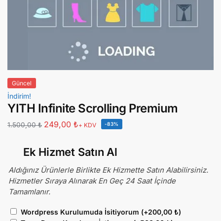
Güncel
İndirim!
YITH Infinite Scrolling Premium
249,00
₺
1.500,00
₺
-83%
+ KDV
Ek Hizmet Satın Al
Aldığınız Ürünlerle Birlikte Ek Hizmette Satın Alabilirsiniz.
Hizmetler Sıraya Alınarak En Geç 24 Saat İçinde
Tamamlanır.
Wordpress Kurulumuda İsitiyorum
(+
200,00
₺
)