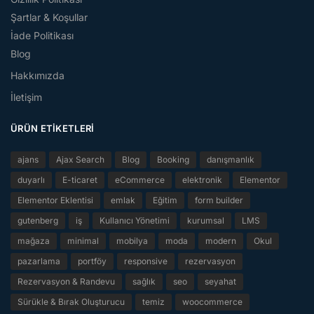
Şartlar & Koşullar
İade Politikası
Blog
Hakkımızda
İletişim
ÜRÜN ETIKETLERI
ajans
Ajax Search
Blog
Booking
danışmanlık
duyarlı
E-ticaret
eCommerce
elektronik
Elementor
Elementor Eklentisi
emlak
Eğitim
form builder
gutenberg
iş
Kullanıcı Yönetimi
kurumsal
LMS
mağaza
minimal
mobilya
moda
modern
Okul
pazarlama
portföy
responsive
rezervasyon
Rezervasyon & Randevu
sağlık
seo
seyahat
Sürükle & Bırak Oluşturucu
temiz
woocommerce