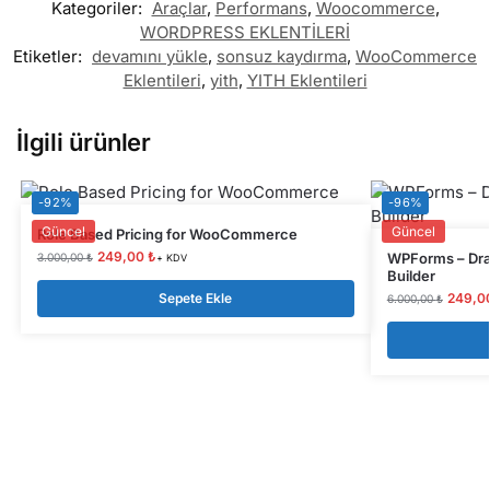
Kategoriler:
Araçlar
,
Performans
,
Woocommerce
,
WORDPRESS EKLENTİLERİ
Etiketler:
devamını yükle
,
sonsuz kaydırma
,
WooCommerce
Eklentileri
,
yith
,
YITH Eklentileri
İlgili ürünler
-92%
-96%
Güncel
Güncel
Role Based Pricing for WooCommerce
249,00
₺
WPForms – Dra
3.000,00
₺
+ KDV
Builder
Sepete Ekle
249,0
6.000,00
₺