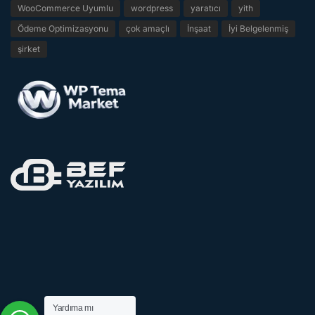
WooCommerce Uyumlu
wordpress
yaratıcı
yith
Ödeme Optimizasyonu
çok amaçlı
İnşaat
İyi Belgelenmiş
şirket
Yardıma mı