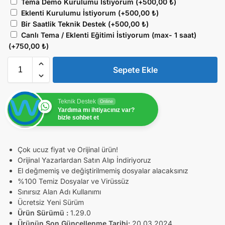
Tema Demo Kurulumu İstiyorum
(+
500,00
₺
)
Eklenti Kurulumu İstiyorum
(+
500,00
₺
)
Bir Saatlik Teknik Destek
(+
500,00
₺
)
Canlı Tema / Eklenti Eğitimi İstiyorum (max- 1 saat)
(+
750,00
₺
)
Sepete Ekle
Teknik Destek
Online
Yardıma mı ihtiyacınız var?
bizle sohbet et
Çok ucuz fiyat ve Orijinal ürün!
Orijinal Yazarlardan Satın Alıp İndiriyoruz
El değmemiş ve değiştirilmemiş dosyalar alacaksınız
%100 Temiz Dosyalar ve Virüssüz
Sınırsız Alan Adı Kullanımı
Ücretsiz Yeni Sürüm
Ürün Sürümü :
1.29.0
Ürünün Son Güncellenme Tarihi:
20.03.2024