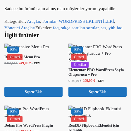
Sadece bu ürünü satın almış olan müşteriler yorum yapabilir.
Kategoriler:
Araçlar
,
Formlar
,
WORDPRESS EKLENTİLERİ
,
Yönetici Araçları
Etiketler:
faq
,
sıkça sorulan sorular
,
sss
,
yith faq
İlgili ürünler
-93%
-95%
Responsive Menu Pro
Güncel
Güncel
249,00
₺
3.500,00
₺
+ KDV
Önerilen
Elementor PRO WordPress Sayfa
Oluşturucu + Pro
299,00
₺
6.000,00
₺
+ KDV
Sepete Ekle
Sepete Ekle
-93%
-59%
Güncel
Güncel
Dokan Pro WordPress Plugin
Real3D Flipbook Eklentisi için
Kitaplık