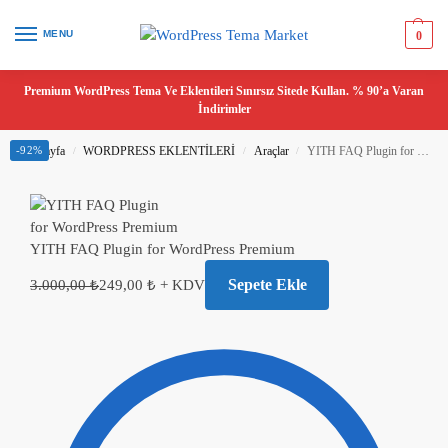
MENU
0
Premium WordPress Tema Ve Eklentileri Sınırsız Sitede Kullan. % 90’a Varan
İndirimler
Ana Sayfa
-92%
WORDPRESS EKLENTİLERİ
Araçlar
YITH FAQ Plugin for WordPress Premium
/
/
/
YITH FAQ Plugin for WordPress Premium
Sepete Ekle
3.000,00
₺
249,00
₺
+ KDV