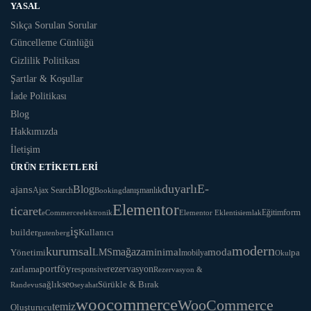
YASAL
Sıkça Sorulan Sorular
Güncelleme Günlüğü
Gizlilik Politikası
Şartlar & Koşullar
İade Politikası
Blog
Hakkımızda
İletişim
ÜRÜN ETIKETLERI
duyarlı
E-
Blog
ajans
Ajax Search
danışmanlık
Booking
Elementor
ticaret
Eğitim
form
eCommerce
Elementor Eklentisi
emlak
elektronik
iş
Kullanıcı
builder
gutenberg
modern
kurumsal
mağaza
LMS
minimal
moda
Yönetimi
pa
mobilya
Okul
portföy
rezervasyon
zarlama
responsive
Rezervasyon &
seo
Sürükle & Bırak
sağlık
Randevu
seyahat
woocommerce
WooCommerce
temiz
Oluşturucu