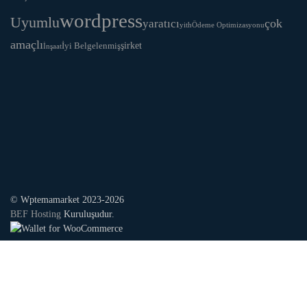
wordpress
Uyumlu
yaratıcı
çok
yith
Ödeme Optimizasyonu
amaçlı
İyi Belgelenmiş
şirket
İnşaat
© Wptemamarket 2023-2026
BEF Hosting
Kuruluşudur.