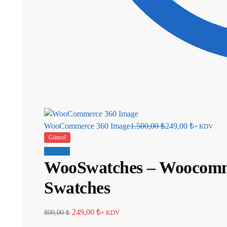
WooCommerce 360 Image
1.500,00
₺
249,00
₺
+ KDV
Güncel
İndirim!
WooSwatches – Woocomme
Swatches
249,00
₺
800,00
₺
+ KDV