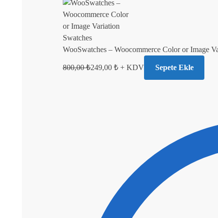
WooSwatches – Woocommerce Color or Image Var
800,00
₺
249,00
₺
+ KDV
Sepete Ekle