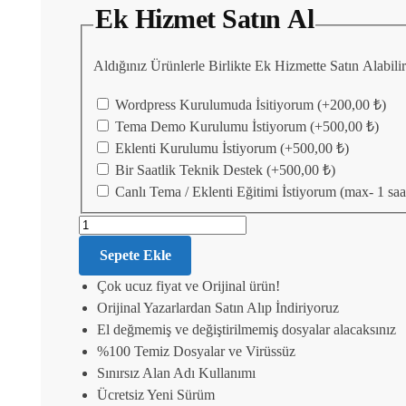
Ek Hizmet Satın Al
Aldığınız Ürünlerle Birlikte Ek Hizmette Satın Alabil
Wordpress Kurulumuda İsitiyorum
(+
200,00
₺
)
Tema Demo Kurulumu İstiyorum
(+
500,00
₺
)
Eklenti Kurulumu İstiyorum
(+
500,00
₺
)
Bir Saatlik Teknik Destek
(+
500,00
₺
)
Canlı Tema / Eklenti Eğitimi İstiyorum (max- 1 saa
Sepete Ekle
Çok ucuz fiyat ve Orijinal ürün!
Orijinal Yazarlardan Satın Alıp İndiriyoruz
El değmemiş ve değiştirilmemiş dosyalar alacaksınız
%100 Temiz Dosyalar ve Virüssüz
Sınırsız Alan Adı Kullanımı
Ücretsiz Yeni Sürüm