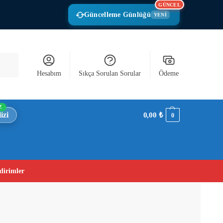
GÜNCEL
Güncelleme Günlüğü
YENİ
Ara
Hesabım
Sıkça Sorulan Sorular
Ödeme
Z
izi
0,00
₺
0
dirimler