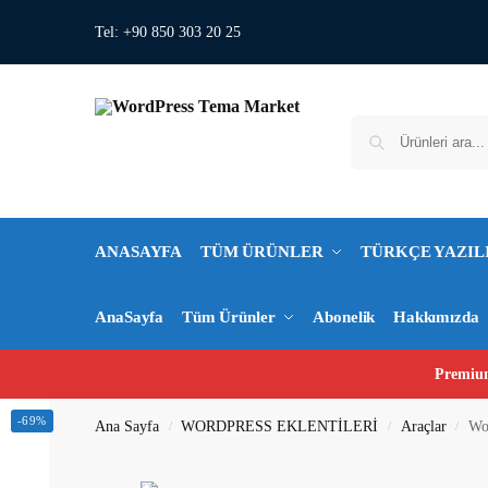
Tel: +90 850 303 20 25
ANASAYFA
TÜM ÜRÜNLER
TÜRKÇE YAZIL
AnaSayfa
Tüm Ürünler
Abonelik
Hakkımızda
Premium
-69%
Ana Sayfa
WORDPRESS EKLENTİLERİ
Araçlar
Wo
/
/
/