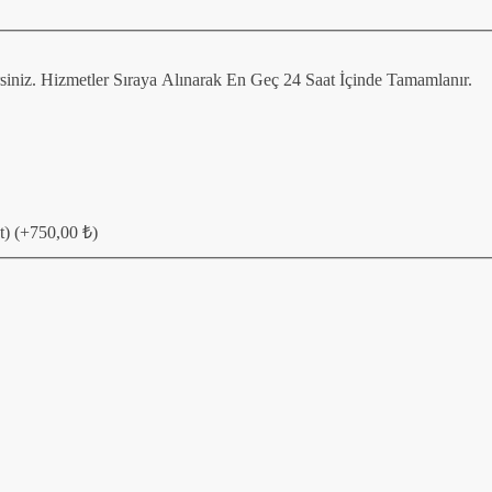
irsiniz. Hizmetler Sıraya Alınarak En Geç 24 Saat İçinde Tamamlanır.
t)
(+
750,00
₺
)