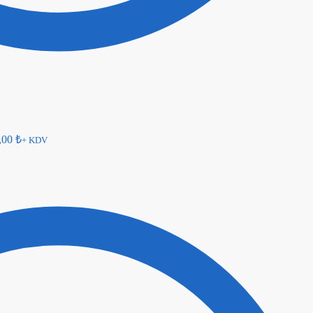
,00
₺
+ KDV