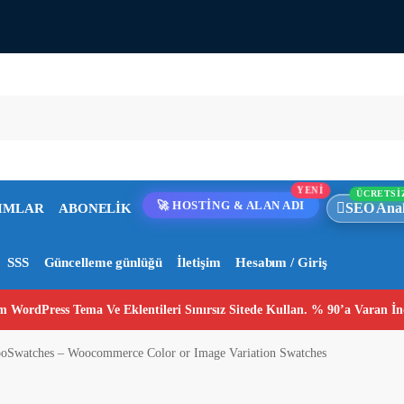
YENİ
ÜCRETSİ
SEO Anal
IMLAR
ABONELİK
🚀 HOSTİNG & ALAN ADI
SSS
Güncelleme günlüğü
İletişim
Hesabım / Giriş
 WordPress Tema Ve Eklentileri Sınırsız Sitede Kullan. % 90’a Varan İn
oSwatches – Woocommerce Color or Image Variation Swatches