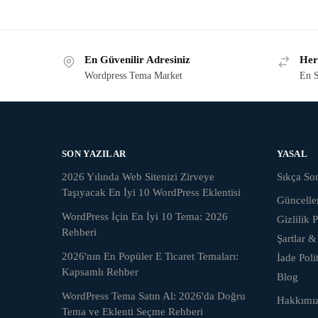
En Güvenilir Adresiniz
Her
Wordpress Tema Market
En S
SON YAZILAR
YASAL
2026 Yılında Web Sitenizi Zirveye
Sıkça Sor
Taşıyacak En İyi 10 WordPress Eklentisi
Güncell
WordPress İçin En İyi 10 Tema: 2026
Gizlilik P
Rehberi
Şartlar &
2026'nın En Popüler E Ticaret Temaları:
İade Poli
Kapsamlı Rehber
Blog
WordPress Tema Satın Al: 2026'da Doğru
Hakkımı
Tema ve Eklenti Seçme Rehberi