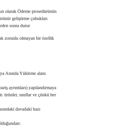
uygun olarak Ödeme prosedürünün
rünür geliştirme çubukları
erden sonra durur
ak zorunlu olmayan bir özellik
veya Anında Yükleme alanı
ariş ayrıntıları) yapılandırmaya
r. ürünler, sınıflar ve çünkü her
fasındaki davadaki bazı
 olduğundan: