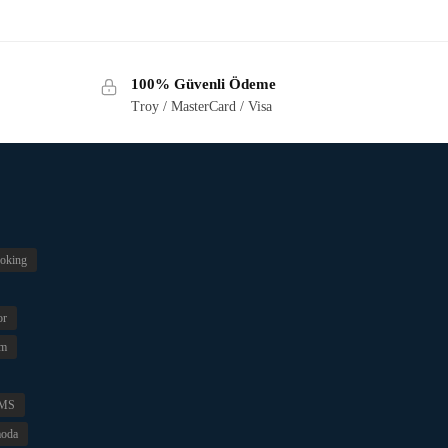
100% Güvenli Ödeme
Troy / MasterCard / Visa
oking
or
im
MS
oda