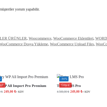
müşteriler yorum yapabilir.
LER ÜRÜNLER
,
Woocommerce
,
WooCommerce Eklentileri
,
WORDP
WooCommerce Dosya Yükleme
,
WooCommerce Upload Files
,
WooCo
%
-94%
cel
Güncel
y WP All Import Pro Premium
Tutor LMS Pro
249,00
₺
249,00
₺
0
₺
4.500,00
₺
+ KDV
+ KDV