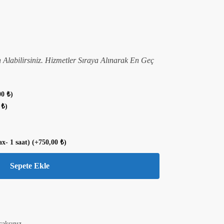
n Alabilirsiniz. Hizmetler Sıraya Alınarak En Geç
00
₺
)
0
₺
)
ax- 1 saat)
(+
750,00
₺
)
Sepete Ekle
caksınız