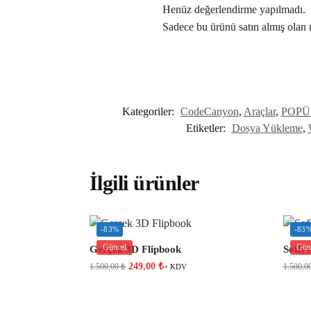
Henüz değerlendirme yapılmadı.
Sadece bu ürünü satın almış olan 
Kategoriler:
CodeCanyon
,
Araçlar
,
POPÜ
Etiketler:
Dosya Yükleme
,
İlgili ürünler
-83%
-83
Güncel
Gün
Gerçek 3D Flipbook
Sofly
249,00
₺
1.500,00
₺
1.500,0
+ KDV