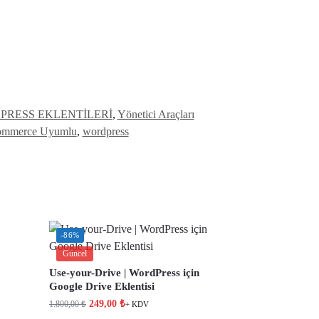
RESS EKLENTİLERİ
,
Yönetici Araçları
mmerce Uyumlu
,
wordpress
-86%
Güncel
Use-your-Drive | WordPress için
Google Drive Eklentisi
249,00
₺
1.800,00
₺
+ KDV