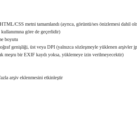
HTML/CSS metni tamamlandı (ayrıca, görüntü/ses önizlemesi dahil olma
n kullanımına göre de geçerlidir)
me boyutu
f genişliği, üst veya DPI (yalnızca sözleşmeyle yüklenen arşivler jpg/p
ık meşru bir EXIF ​​kaydı yoksa, yüklemeye izin verilmeyecektir)
azla arşiv eklenmesini etkinleştir