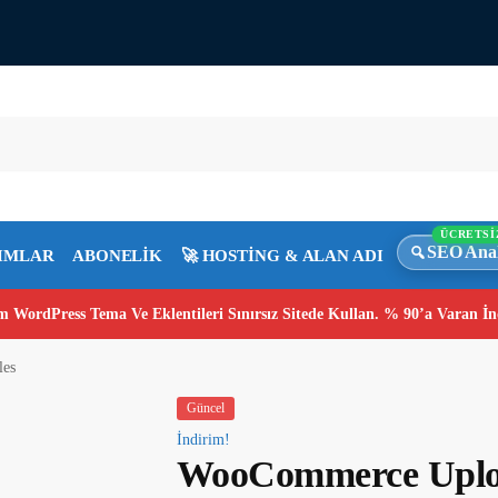
ÜCRETSİ
SEO Anal
IMLAR
ABONELİK
🚀 HOSTİNG & ALAN ADI
 WordPress Tema Ve Eklentileri Sınırsız Sitede Kullan. % 90’a Varan İn
les
Güncel
İndirim!
WooCommerce Uploa