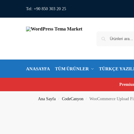
Tel: +90 850 303 20 25
ANASAYFA
TÜM ÜRÜNLER
TÜRKÇE YAZIL
Premium
Ana Sayfa
CodeCanyon
WooCommerce Upload Fi
/
/