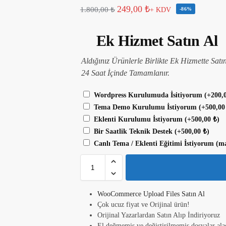
249,00
₺
1.800,00
₺
+ KDV
-86%
Ek Hizmet Satın Al
Aldığınız Ürünlerle Birlikte Ek Hizmette Satı
24 Saat İçinde Tamamlanır.
Wordpress Kurulumuda İsitiyorum
(+
200,
Tema Demo Kurulumu İstiyorum
(+
500,0
Eklenti Kurulumu İstiyorum
(+
500,00
₺
)
Bir Saatlik Teknik Destek
(+
500,00
₺
)
Canlı Tema / Eklenti Eğitimi İstiyorum (m
WooCommerce Upload Files Satın Al
Çok ucuz fiyat ve Orijinal ürün!
Orijinal Yazarlardan Satın Alıp İndiriyoruz
El değmemiş ve değiştirilmemiş dosyalar ala