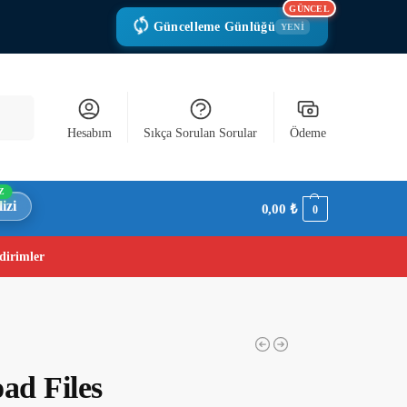
GÜNCEL
Güncelleme Günlüğü
YENİ
Ara
Hesabım
Sıkça Sorulan Sorular
Ödeme
Z
izi
0,00
₺
0
dirimler
d Files