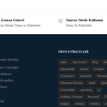
 Zaman Güncel
Sınırsız Sitede Kullanım
on Sürüm Tema ve Eklentiler
Tema Ve Eklentiler
ÜRÜN ETIKETLERI
ulan Sorular
ajans
Ajax Search
Blog
Bo
eme Günlüğü
danışmanlık
duyarlı
E-ticaret
olitikası
eCommerce
elektronik
Element
 Koşullar
Elementor Eklentisi
emlak
Eğit
tikası
form builder
gutenberg
iş
Kullanıcı Yönetimi
kurumsal
L
zda
mağaza
minimal
mobilya
m