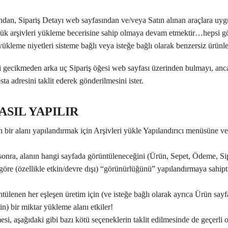
ından, Sipariş Detayı web sayfasından ve/veya Satın alınan araçlara 
yük arşivleri yükleme becerisine sahip olmaya devam etmektir…hepsi gö
 yükleme niyetleri sisteme bağlı veya isteğe bağlı olarak benzersiz ürünl
i gecikmeden arka uç Sipariş öğesi web sayfası üzerinden bulmayı, anc
a adresini taklit ederek gönderilmesini ister.
SIL YAPILIR
 bir alanı yapılandırmak için Arşivleri yükle Yapılandırıcı menüsüne 
 sonra, alanın hangi sayfada görüntüleneceğini (Ürün, Sepet, Ödeme, Sip
 göre (özellikle etkin/devre dışı) “görünürlüğünü” yapılandırmaya sahipti
tülenen her eşleşen üretim için (ve isteğe bağlı olarak ayrıca Ürün say
in) bir miktar yükleme alanı etkiler!
mesi, aşağıdaki gibi bazı kötü seçeneklerin taklit edilmesinde de geçerli