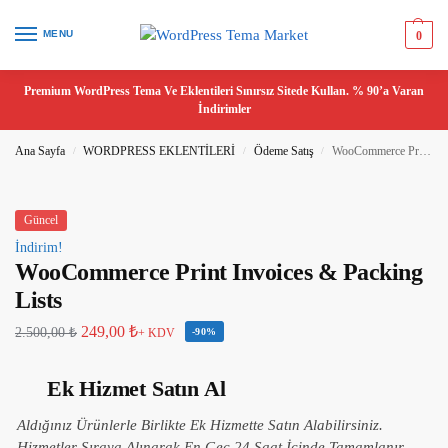
MENU
0
Premium WordPress Tema Ve Eklentileri Sınırsız Sitede Kullan. % 90’a Varan
İndirimler
Ana Sayfa
WORDPRESS EKLENTİLERİ
Ödeme Satış
WooCommerce Print Invoices & Packing Lists
/
/
/
Güncel
İndirim!
WooCommerce Print Invoices & Packing
Lists
249,00
₺
2.500,00
₺
+ KDV
-90%
Ek Hizmet Satın Al
Aldığınız Ürünlerle Birlikte Ek Hizmette Satın Alabilirsiniz.
Hizmetler Sıraya Alınarak En Geç 24 Saat İçinde Tamamlanır.