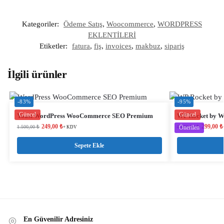
Kategoriler:
Ödeme Satış
,
Woocommerce
,
WORDPRESS
EKLENTİLERİ
Etiketler:
fatura
,
fiş
,
invoices
,
makbuz
,
sipariş
İlgili ürünler
-83%
-95%
Güncel
Güncel
Yoast WordPress WooCommerce SEO Premium
WP Rocket by W
249,00
₺
299,00
₺
1.500,00
₺
5.900,00
Önerilen
₺
+ KDV
Sepete Ekle
En Güvenilir Adresiniz