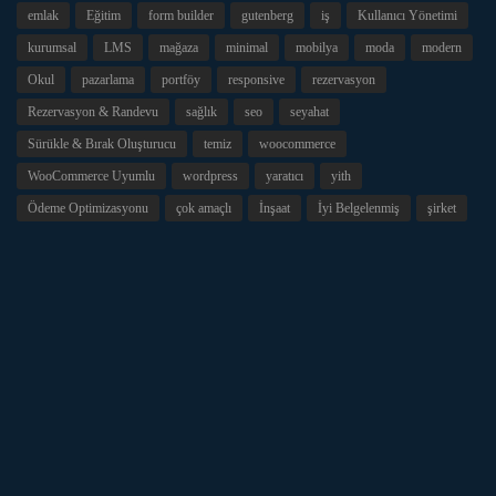
emlak
Eğitim
form builder
gutenberg
iş
Kullanıcı Yönetimi
kurumsal
LMS
mağaza
minimal
mobilya
moda
modern
Okul
pazarlama
portföy
responsive
rezervasyon
Rezervasyon & Randevu
sağlık
seo
seyahat
Sürükle & Bırak Oluşturucu
temiz
woocommerce
WooCommerce Uyumlu
wordpress
yaratıcı
yith
Ödeme Optimizasyonu
çok amaçlı
İnşaat
İyi Belgelenmiş
şirket