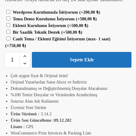
Wordpress Kurulumuda İsitiyorum
(+
200,00
₺
)
Tema Demo Kurulumu İstiyorum
(+
500,00
₺
)
Eklenti Kurulumu İstiyorum
(+
500,00
₺
)
Bir Saatlik Teknik Destek
(+
500,00
₺
)
Canlı Tema / Eklenti Eğitimi İstiyorum (max- 1 saat)
(+
750,00
₺
)
Sepete Ekle
Çok uygun fiyat & Orijinal ürün!
Orijinal Yazarlardan Satın Alırız ve İndiririz
Dokunulmamış ve Değiştirilmemiş Dosyalar Alacaksınız
%100 Temiz Dosyalar ve Virüslerden Arındırılmış
Sınırsız Alan Adı Kullanımı
Ücretsiz Yeni Sürüm
Ürün Sürümü :
3.14.2
Ürün Son Güncelleme :
09.12.202
Lisans :
GPL
WooCommerce Print Invoices & Packing Lists