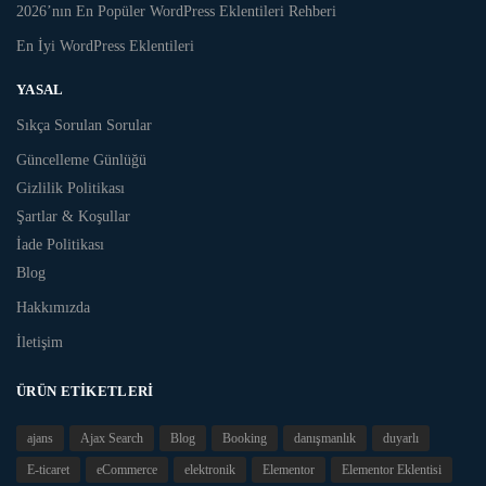
2026’nın En Popüler WordPress Eklentileri Rehberi
En İyi WordPress Eklentileri
YASAL
Sıkça Sorulan Sorular
Güncelleme Günlüğü
Gizlilik Politikası
Şartlar & Koşullar
İade Politikası
Blog
Hakkımızda
İletişim
ÜRÜN ETIKETLERI
ajans
Ajax Search
Blog
Booking
danışmanlık
duyarlı
E-ticaret
eCommerce
elektronik
Elementor
Elementor Eklentisi