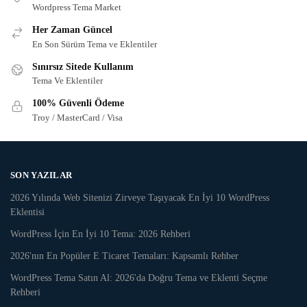
Wordpress Tema Market
Her Zaman Güncel
En Son Sürüm Tema ve Eklentiler
Sınırsız Sitede Kullanım
Tema Ve Eklentiler
100% Güvenli Ödeme
Troy / MasterCard / Visa
SON YAZILAR
2026 Yılında Web Sitenizi Zirveye Taşıyacak En İyi 10 WordPress
Eklentisi
WordPress İçin En İyi 10 Tema: 2026 Rehberi
2026'nın En Popüler E Ticaret Temaları: Kapsamlı Rehber
WordPress Tema Satın Al: 2026'da Doğru Tema ve Eklenti Seçme
Rehberi