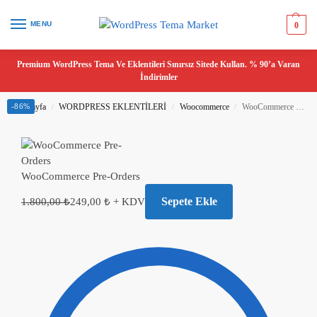
MENU
0
Premium WordPress Tema Ve Eklentileri Sınırsız Sitede Kullan. % 90’a Varan
İndirimler
Ana Sayfa
-86%
WORDPRESS EKLENTİLERİ
Woocommerce
WooCommerce Pre-Orders
/
/
/
WooCommerce Pre-Orders
Sepete Ekle
1.800,00
₺
249,00
₺
+ KDV