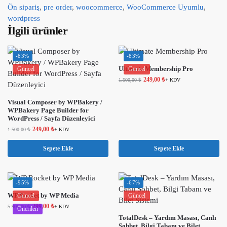
Ön sipariş
,
pre order
,
woocommerce
,
WooCommerce Uyumlu
,
wordpress
İlgili ürünler
-83%
-83%
Ultimate Membership Pro
Güncel
Güncel
249,00
₺
1.500,00
₺
+ KDV
Visual Composer by WPBakery /
WPBakery Page Builder for
WordPress / Sayfa Düzenleyici
249,00
₺
1.500,00
₺
+ KDV
Sepete Ekle
Sepete Ekle
-95%
-67%
WP Rocket by WP Media
Güncel
Güncel
299,00
₺
5.900,00
₺
+ KDV
Önerilen
TotalDesk – Yardım Masası, Canlı
Sohbet, Bilgi Tabanı ve Bilet