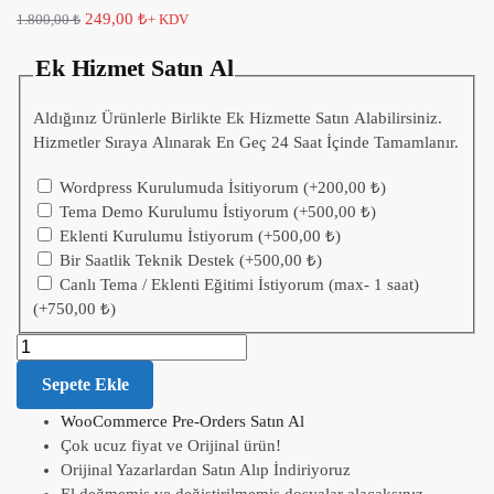
249,00
₺
1.800,00
₺
+ KDV
Ek Hizmet Satın Al
Aldığınız Ürünlerle Birlikte Ek Hizmette Satın Alabilirsiniz.
Hizmetler Sıraya Alınarak En Geç 24 Saat İçinde Tamamlanır.
Wordpress Kurulumuda İsitiyorum
(+
200,00
₺
)
Tema Demo Kurulumu İstiyorum
(+
500,00
₺
)
Eklenti Kurulumu İstiyorum
(+
500,00
₺
)
Bir Saatlik Teknik Destek
(+
500,00
₺
)
Canlı Tema / Eklenti Eğitimi İstiyorum (max- 1 saat)
(+
750,00
₺
)
Sepete Ekle
WooCommerce Pre-Orders Satın Al
Çok ucuz fiyat ve Orijinal ürün!
Orijinal Yazarlardan Satın Alıp İndiriyoruz
El değmemiş ve değiştirilmemiş dosyalar alacaksınız