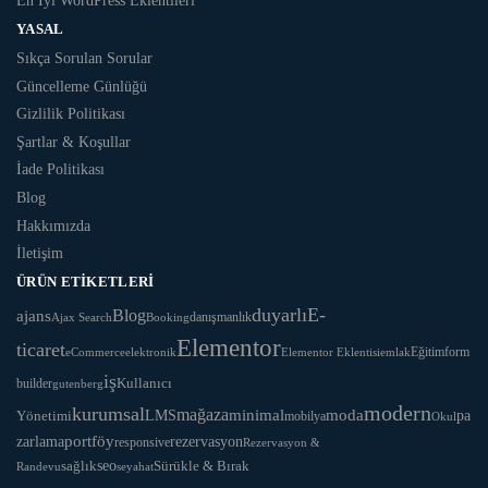
En İyi WordPress Eklentileri
YASAL
Sıkça Sorulan Sorular
Güncelleme Günlüğü
Gizlilik Politikası
Şartlar & Koşullar
İade Politikası
Blog
Hakkımızda
İletişim
ÜRÜN ETIKETLERI
duyarlı
E-
Blog
ajans
danışmanlık
Ajax Search
Booking
Elementor
ticaret
Eğitim
form
eCommerce
Elementor Eklentisi
emlak
elektronik
iş
Kullanıcı
builder
gutenberg
modern
kurumsal
mağaza
LMS
minimal
moda
Yönetimi
pa
mobilya
Okul
portföy
rezervasyon
zarlama
responsive
Rezervasyon &
seo
Sürükle & Bırak
sağlık
Randevu
seyahat