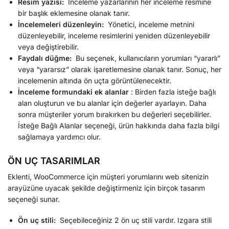
Resim yazısı:
İnceleme yazarlarının her inceleme resmine
bir başlık eklemesine olanak tanır.
İncelemeleri düzenleyin:
Yönetici, inceleme metnini
düzenleyebilir, inceleme resimlerini yeniden düzenleyebilir
veya değiştirebilir.
Faydalı düğme:
Bu seçenek, kullanıcıların yorumları “yararlı”
veya “yararsız” olarak işaretlemesine olanak tanır. Sonuç, her
incelemenin altında ön uçta görüntülenecektir.
İnceleme formundaki ek alanlar
: Birden fazla isteğe bağlı
alan oluşturun ve bu alanlar için değerler ayarlayın. Daha
sonra müşteriler yorum bırakırken bu değerleri seçebilirler.
İsteğe Bağlı Alanlar seçeneği, ürün hakkında daha fazla bilgi
sağlamaya yardımcı olur.
ÖN UÇ TASARIMLAR
Eklenti, WooCommerce için müşteri yorumlarını web sitenizin
arayüzüne uyacak şekilde değiştirmeniz için birçok tasarım
seçeneği sunar.
Ön uç stili:
Seçebileceğiniz 2 ön uç stili vardır. Izgara stili