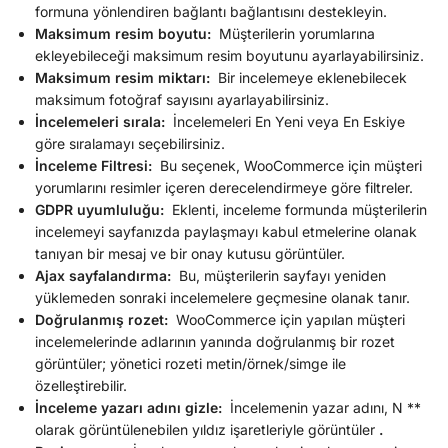
formuna yönlendiren bağlantı bağlantısını destekleyin.
Maksimum resim boyutu:
Müşterilerin yorumlarına
ekleyebileceği maksimum resim boyutunu ayarlayabilirsiniz.
Maksimum resim miktarı:
Bir incelemeye eklenebilecek
maksimum fotoğraf sayısını ayarlayabilirsiniz.
İncelemeleri sırala:
İncelemeleri En Yeni veya En Eskiye
göre sıralamayı seçebilirsiniz.
İnceleme Filtresi:
Bu seçenek, WooCommerce için müşteri
yorumlarını resimler içeren derecelendirmeye göre filtreler.
GDPR uyumluluğu:
Eklenti, inceleme formunda müşterilerin
incelemeyi sayfanızda paylaşmayı kabul etmelerine olanak
tanıyan bir mesaj ve bir onay kutusu görüntüler.
Ajax sayfalandırma:
Bu, müşterilerin sayfayı yeniden
yüklemeden sonraki incelemelere geçmesine olanak tanır.
Doğrulanmış rozet:
WooCommerce için yapılan müşteri
incelemelerinde adlarının yanında doğrulanmış bir rozet
görüntüler; yönetici rozeti metin/örnek/simge ile
özelleştirebilir.
İnceleme yazarı adını gizle:
İncelemenin yazar adını, N **
olarak görüntülenebilen yıldız işaretleriyle görüntüler
.