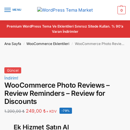
MENU
0
Premium WordPress Tema Ve Eklentileri Sınırsız Sitede Kullan. % 90’a
Varan İndirimler
Ana Sayfa
WooCommerce Eklentileri
WooCommerce Photo Reviews – Review Reminders – Review for Discounts
/
/
Güncel
İndirim!
WooCommerce Photo Reviews –
Review Reminders – Review for
Discounts
249,00
₺
1.200,00
₺
-79%
+ KDV
Ek Hizmet Satın Al