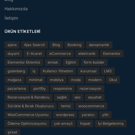
Hakkımızda
İletişim
ÜRÜN ETIKETLERI
ajans
Ajax Search
Blog
Booking
danışmanlık
duyarlı
E-ticaret
eCommerce
elektronik
Elementor
Elementor Eklentisi
emlak
Eğitim
form builder
gutenberg
iş
Kullanıcı Yönetimi
kurumsal
LMS
mağaza
minimal
mobilya
moda
modern
Okul
pazarlama
portföy
responsive
rezervasyon
Rezervasyon & Randevu
sağlık
seo
seyahat
Sürükle & Bırak Oluşturucu
temiz
woocommerce
WooCommerce Uyumlu
wordpress
yaratıcı
yith
Ödeme Optimizasyonu
çok amaçlı
İnşaat
İyi Belgelenmiş
şirket