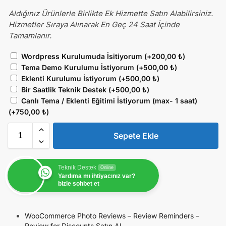
Aldığınız Ürünlerle Birlikte Ek Hizmette Satın Alabilirsiniz.
Hizmetler Sıraya Alınarak En Geç 24 Saat İçinde
Tamamlanır.
Wordpress Kurulumuda İsitiyorum
(+
200,00
₺
)
Tema Demo Kurulumu İstiyorum
(+
500,00
₺
)
Eklenti Kurulumu İstiyorum
(+
500,00
₺
)
Bir Saatlik Teknik Destek
(+
500,00
₺
)
Canlı Tema / Eklenti Eğitimi İstiyorum (max- 1 saat)
(+
750,00
₺
)
Sepete Ekle
Teknik Destek
Online
Yardıma mı ihtiyacınız var?
bizle sohbet et
WooCommerce Photo Reviews – Review Reminders –
Review for Discounts Satın Al