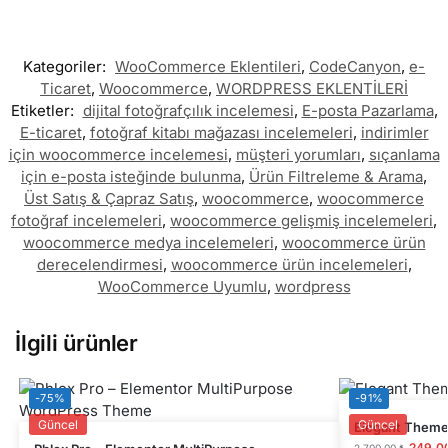
Kategoriler:
WooCommerce Eklentileri
,
CodeCanyon
,
e-
Ticaret
,
Woocommerce
,
WORDPRESS EKLENTİLERİ
Etiketler:
dijital fotoğrafçılık incelemesi
,
E-posta Pazarlama
,
E-ticaret
,
fotoğraf kitabı mağazası incelemeleri
,
indirimler
için woocommerce incelemesi
,
müşteri yorumları
,
sıçanlama
için e-posta isteğinde bulunma
,
Ürün Filtreleme & Arama
,
Üst Satış & Çapraz Satış
,
woocommerce
,
woocommerce
fotoğraf incelemeleri
,
woocommerce gelişmiş incelemeleri
,
woocommerce medya incelemeleri
,
woocommerce ürün
derecelendirmesi
,
woocommerce ürün incelemeleri
,
WooCommerce Uyumlu
,
wordpress
İlgili ürünler
-75%
-91%
Güncel
Güncel
Elegant Themes
249,0