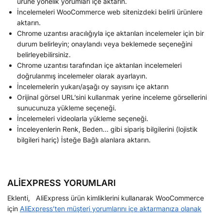
ürüne yönelik yorumları içe aktarın.
İncelemeleri WooCommerce web sitenizdeki belirli ürünlere
aktarın.
Chrome uzantısı aracılığıyla içe aktarılan incelemeler için bir
durum belirleyin; onaylandı veya beklemede seçeneğini
belirleyebilirsiniz.
Chrome uzantısı tarafından içe aktarılan incelemeleri
doğrulanmış incelemeler olarak ayarlayın.
İncelemelerin yukarı/aşağı oy sayısını içe aktarın
Orijinal görsel URL’sini kullanmak yerine inceleme görsellerini
sunucunuza yükleme seçeneği.
İncelemeleri videolarla yükleme seçeneği.
İnceleyenlerin Renk, Beden… gibi sipariş bilgilerini (lojistik
bilgileri hariç) İsteğe Bağlı alanlara aktarın.
ALİEXPRESS YORUMLARI
Eklenti, AliExpress ürün kimliklerini kullanarak WooCommerce
için
AliExpress’ten müşteri yorumlarını içe aktarmanıza olanak