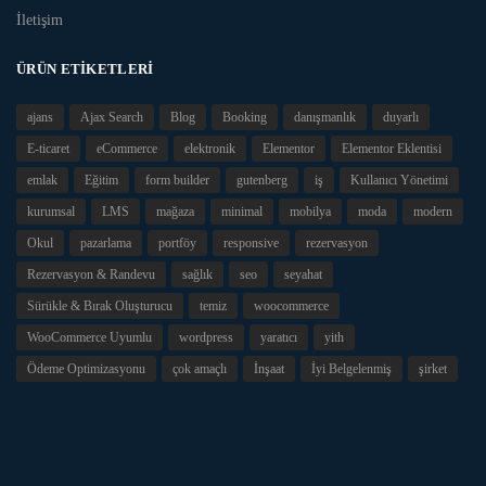
İletişim
ÜRÜN ETIKETLERI
ajans
Ajax Search
Blog
Booking
danışmanlık
duyarlı
E-ticaret
eCommerce
elektronik
Elementor
Elementor Eklentisi
emlak
Eğitim
form builder
gutenberg
iş
Kullanıcı Yönetimi
kurumsal
LMS
mağaza
minimal
mobilya
moda
modern
Okul
pazarlama
portföy
responsive
rezervasyon
Rezervasyon & Randevu
sağlık
seo
seyahat
Sürükle & Bırak Oluşturucu
temiz
woocommerce
WooCommerce Uyumlu
wordpress
yaratıcı
yith
Ödeme Optimizasyonu
çok amaçlı
İnşaat
İyi Belgelenmiş
şirket