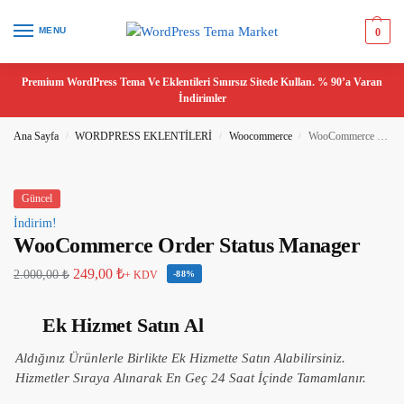
MENU
0
Premium WordPress Tema Ve Eklentileri Sınırsız Sitede Kullan. % 90’a Varan
İndirimler
Ana Sayfa
WORDPRESS EKLENTİLERİ
Woocommerce
WooCommerce Order Status Manager
/
/
/
Güncel
İndirim!
WooCommerce Order Status Manager
249,00
₺
2.000,00
₺
+ KDV
-88%
Ek Hizmet Satın Al
Aldığınız Ürünlerle Birlikte Ek Hizmette Satın Alabilirsiniz.
Hizmetler Sıraya Alınarak En Geç 24 Saat İçinde Tamamlanır.