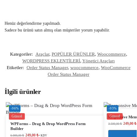
Henüz değerlendirme yapılmadı.
Sadece bu ürünü satın almış olan müşteriler yorum yapabilir.
Kategoriler:
Araçlar
,
POPÜLER ÜRÜNLER
,
Woocommerce
,
WORDPRESS EKLENTİLERİ
,
Yönetici Araçları
Etiketler:
Order Status Manager
,
woocommerce
,
WooCommerce
Order Status Manager
İlgili ürünler
-96%
-93%
Güncel
Güncel
Responsive Men
WPForms – Drag & Drop WordPress Form
249,00
₺
3.500,00
₺
Builder
249,00
₺
6.000,00
₺
+ KDV