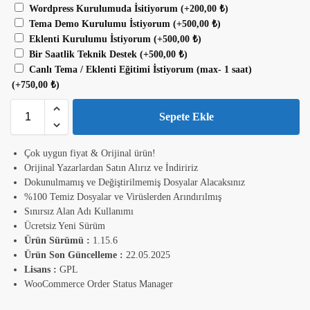
Wordpress Kurulumuda İsitiyorum
(+
200,00
₺
)
Tema Demo Kurulumu İstiyorum
(+
500,00
₺
)
Eklenti Kurulumu İstiyorum
(+
500,00
₺
)
Bir Saatlik Teknik Destek
(+
500,00
₺
)
Canlı Tema / Eklenti Eğitimi İstiyorum (max- 1 saat)
(+
750,00
₺
)
Sepete Ekle
Çok uygun fiyat & Orijinal ürün!
Orijinal Yazarlardan Satın Alırız ve İndiririz
Dokunulmamış ve Değiştirilmemiş Dosyalar Alacaksınız
%100 Temiz Dosyalar ve Virüslerden Arındırılmış
Sınırsız Alan Adı Kullanımı
Ücretsiz Yeni Sürüm
Ürün Sürümü :
1.15.6
Ürün Son Güncelleme :
22.05.2025
Lisans :
GPL
WooCommerce Order Status Manager