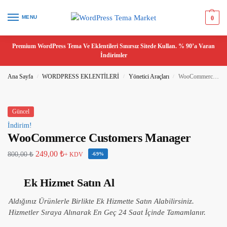
MENU
0
Premium WordPress Tema Ve Eklentileri Sınırsız Sitede Kullan. % 90’a Varan
İndirimler
Ana Sayfa
WORDPRESS EKLENTİLERİ
Yönetici Araçları
WooCommerce Customers Manager
/
/
/
Güncel
İndirim!
WooCommerce Customers Manager
249,00
₺
800,00
₺
+ KDV
-69%
Ek Hizmet Satın Al
Aldığınız Ürünlerle Birlikte Ek Hizmette Satın Alabilirsiniz.
Hizmetler Sıraya Alınarak En Geç 24 Saat İçinde Tamamlanır.