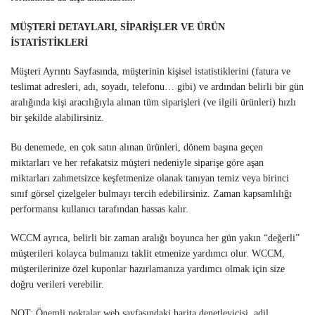
MÜŞTERİ DETAYLARI, SİPARİŞLER VE ÜRÜN
İSTATİSTİKLERİ
Müşteri Ayrıntı Sayfasında, müşterinin kişisel istatistiklerini (fatura ve
teslimat adresleri, adı, soyadı, telefonu… gibi) ve ardından belirli bir gün
aralığında kişi aracılığıyla alınan tüm siparişleri (ve ilgili ürünleri) hızlı
bir şekilde alabilirsiniz.
Bu denemede, en çok satın alınan ürünleri, dönem başına geçen
miktarları ve her refakatsiz müşteri nedeniyle siparişe göre aşan
miktarları zahmetsizce keşfetmenize olanak tanıyan temiz veya birinci
sınıf görsel çizelgeler bulmayı tercih edebilirsiniz. Zaman kapsamlılığı
performansı kullanıcı tarafından hassas kalır.
WCCM ayrıca, belirli bir zaman aralığı boyunca her gün yakın “değerli”
müşterileri kolayca bulmanızı taklit etmenize yardımcı olur. WCCM,
müşterilerinize özel kuponlar hazırlamanıza yardımcı olmak için size
doğru verileri verebilir.
NOT: Önemli noktalar web sayfasındaki harita denetleyicisi, adil