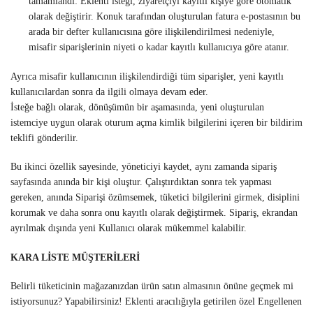
tamamlandı: Eklenti isteği, ziyaretçiyi kayıtlı kişiye göre otomatik
olarak değiştirir. Konuk tarafından oluşturulan fatura e-postasının bu
arada bir defter kullanıcısına göre ilişkilendirilmesi nedeniyle,
misafir siparişlerinin niyeti o kadar kayıtlı kullanıcıya göre atanır.
Ayrıca misafir kullanıcının ilişkilendirdiği tüm siparişler, yeni kayıtlı
kullanıcılardan sonra da ilgili olmaya devam eder.
İsteğe bağlı olarak, dönüşümün bir aşamasında, yeni oluşturulan
istemciye uygun olarak oturum açma kimlik bilgilerini içeren bir bildirim
teklifi gönderilir.
Bu ikinci özellik sayesinde, yöneticiyi kaydet, aynı zamanda sipariş
sayfasında anında bir kişi oluştur. Çalıştırdıktan sonra tek yapması
gereken, anında Siparişi özümsemek, tüketici bilgilerini girmek, disiplini
korumak ve daha sonra onu kayıtlı olarak değiştirmek. Sipariş, ekrandan
ayrılmak dışında yeni Kullanıcı olarak mükemmel kalabilir.
KARA LİSTE MÜŞTERİLERİ
Belirli tüketicinin mağazanızdan ürün satın almasının önüne geçmek mi
istiyorsunuz? Yapabilirsiniz! Eklenti aracılığıyla getirilen özel Engellenen