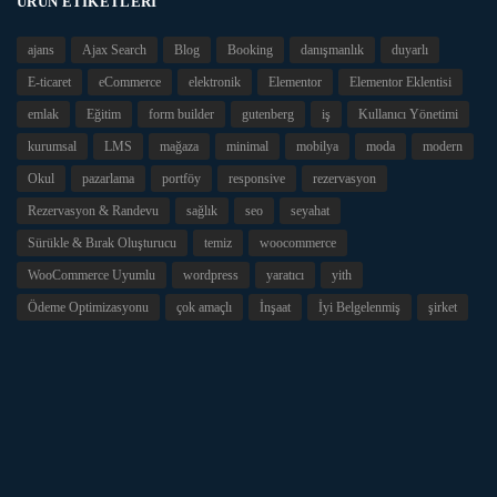
ÜRÜN ETIKETLERI
ajans
Ajax Search
Blog
Booking
danışmanlık
duyarlı
E-ticaret
eCommerce
elektronik
Elementor
Elementor Eklentisi
emlak
Eğitim
form builder
gutenberg
iş
Kullanıcı Yönetimi
kurumsal
LMS
mağaza
minimal
mobilya
moda
modern
Okul
pazarlama
portföy
responsive
rezervasyon
Rezervasyon & Randevu
sağlık
seo
seyahat
Sürükle & Bırak Oluşturucu
temiz
woocommerce
WooCommerce Uyumlu
wordpress
yaratıcı
yith
Ödeme Optimizasyonu
çok amaçlı
İnşaat
İyi Belgelenmiş
şirket