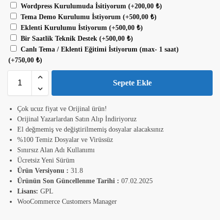
Wordpress Kurulumuda İsitiyorum
(+
200,00
₺
)
Tema Demo Kurulumu İstiyorum
(+
500,00
₺
)
Eklenti Kurulumu İstiyorum
(+
500,00
₺
)
Bir Saatlik Teknik Destek
(+
500,00
₺
)
Canlı Tema / Eklenti Eğitimi İstiyorum (max- 1 saat)
(+
750,00
₺
)
Sepete Ekle
Çok ucuz fiyat ve Orijinal ürün!
Orijinal Yazarlardan Satın Alıp İndiriyoruz
El değmemiş ve değiştirilmemiş dosyalar alacaksınız
%100 Temiz Dosyalar ve Virüssüz
Sınırsız Alan Adı Kullanımı
Ücretsiz Yeni Sürüm
Ürün Versiyonu :
31.8
Ürünün Son Güncellenme Tarihi :
07.02.2025
Lisans:
GPL
WooCommerce Customers Manager