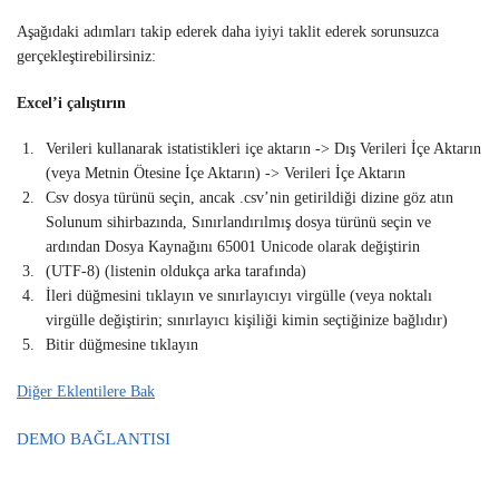
Aşağıdaki adımları takip ederek daha iyiyi taklit ederek sorunsuzca
gerçekleştirebilirsiniz:
Excel’i çalıştırın
Verileri kullanarak istatistikleri içe aktarın -> Dış Verileri İçe Aktarın
(veya Metnin Ötesine İçe Aktarın) -> Verileri İçe Aktarın
Csv dosya türünü seçin, ancak .csv’nin getirildiği dizine göz atın
Solunum sihirbazında, Sınırlandırılmış dosya türünü seçin ve
ardından Dosya Kaynağını 65001 Unicode olarak değiştirin
(UTF-8) (listenin oldukça arka tarafında)
İleri düğmesini tıklayın ve sınırlayıcıyı virgülle (veya noktalı
virgülle değiştirin; sınırlayıcı kişiliği kimin seçtiğinize bağlıdır)
Bitir düğmesine tıklayın
Diğer Eklentilere Bak
DEMO BAĞLANTISI