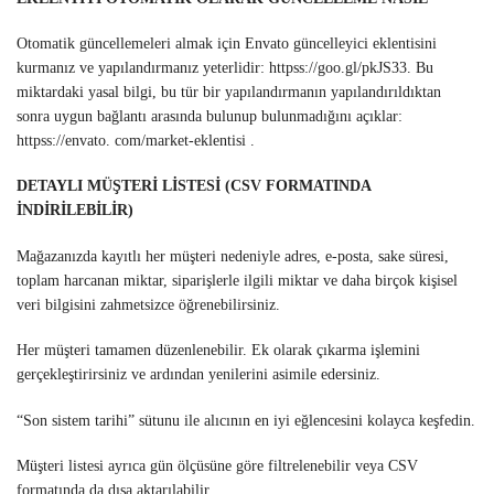
Otomatik güncellemeleri almak için Envato güncelleyici eklentisini
kurmanız ve yapılandırmanız yeterlidir: httpss://goo.gl/pkJS33. Bu
miktardaki yasal bilgi, bu tür bir yapılandırmanın yapılandırıldıktan
sonra uygun bağlantı arasında bulunup bulunmadığını açıklar:
httpss://envato. com/market-eklentisi .
DETAYLI MÜŞTERİ LİSTESİ (CSV FORMATINDA
İNDİRİLEBİLİR)
Mağazanızda kayıtlı her müşteri nedeniyle adres, e-posta, sake süresi,
toplam harcanan miktar, siparişlerle ilgili miktar ve daha birçok kişisel
veri bilgisini zahmetsizce öğrenebilirsiniz.
Her müşteri tamamen düzenlenebilir. Ek olarak çıkarma işlemini
gerçekleştirirsiniz ve ardından yenilerini asimile edersiniz.
“Son sistem tarihi” sütunu ile alıcının en iyi eğlencesini kolayca keşfedin.
Müşteri listesi ayrıca gün ölçüsüne göre filtrelenebilir veya CSV
formatında da dışa aktarılabilir.