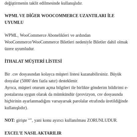
değiştirmenin taklit edilmesinde kullanışlıdır.
WPML VE DİĞER WOOCOMMERCE UZANTILARI İLE
UYUMLU
WPML, WooCommerce Abonelikleri ve ardından
WooCommerce/WooCommerce Biletleri nedeniyle Biletler dahil olmak
üzere uyumludur.
İTHALAT MÜŞTERİ LİSTESİ
Bir .csv dosyasından kolayca müşteri listesi kazanabilirsiniz. Büyük
dosyalar (5000’den fazla satır) desteklenir.
Ayrıca, müşteri oturum açma bilgileri ile birlikte gönderim bildirimi e-
postalarına uygun olarak da mümkündür (provizyon, csv dosyasında
hiçbirinin ayarlanmadığını varsayarsak parolalar etrafında üretildiğinde
kullanışlıdır).
NOT:
girişte “”, yani konu ayırıcı kullanılması ZORUNLUDUR.
EXCEL’E NASIL AKTARILIR