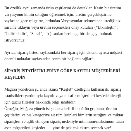
Bu özellik aynı zamanda ürün çeşitlerini de destekler. Kesin bir üretim
varyasyonu kimin sattığını öğrenmek için, üretim gerçekleştirme
sayfasına göre çalıştırın, ardından Varyasyonlar sekmesinde istediğiniz
sürüme tıklayın veya üretim seçenekleri onay kutuları (“Etkinleştir”,
“İndirilebilir”, “Sanal”,…) ) satılan herhangi bir simgeyi bulmak
istiyorsunuz!
Ayrıca, sipariş listesi sayfasındaki her sipariş için eklenti ayrıca müşteri
önemli noktalar sayfasından sonra bir bağlantı sağlar!
SİPARİŞ İSTATİSTİKLERİNE GÖRE KAYITLI MÜŞTERİLERİ
KEŞFEDİN
Mağaza yöneticisi şu anda ikinci “Keşfet” özelliğini kullanarak, sipariş
istatistikleri yardımıyla kayıtlı veya misafir müşterileri keşfedebileceği
için güçlü filtreler hakkında bilgi sahibidir.
Örneğin, Mağaza yöneticisi şu anda belirli bir ürün grubunu, üretim
çeşitlerini ve bir kategoriye ait tüm ürünleri kimlerin sattığını ve miktar
siparişleri ve eşlik etmeyen sipariş nedeniyle minimum/maksimum tutarı
aşan müşterileri keşfeder. … yine de pek çok ekstra seçenek var!