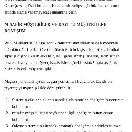
OpenQuest api’sini kullanır, bu da artık Eclipse günlük dua kotasının
altında atama yapamayacağı anlamına gelir.
MİSAFİR MÜŞTERİLER VE KAYITLI MÜŞTERİLERE
DÖNÜŞÜM
WCCM eklentisi ile tüm konuk müşteri istatistiklerini de kaydetmek
mümkündür. Her bir tüketici tüketicisi için kişisel istatistikleri (nihai
siparişi dışında kalan eski bilgiler), geniş sipariş listesini, satın alınan
nesneleri ve yine de iğrenç istatistikleri görebilirsiniz! tıpkı aşağılık
birinin kayıtlı müşterisi gibi!
Mağaza yöneticisi ayrıca uygun yöntemleri kullanarak kayıtlı bir
ziyaretçiyi uygun şekilde dönüştürebilir:
Sistem sayfasında eklenti aracılığıyla tanıtılan dönüşüm butonunun
kullanımı.
misafir müşteri listesi sayfasında ilgili dönüşüm butonlarının
kullanımı.
Ödeme sisteminin altındaki otomatik dönüşümün etkinleştirilmesi