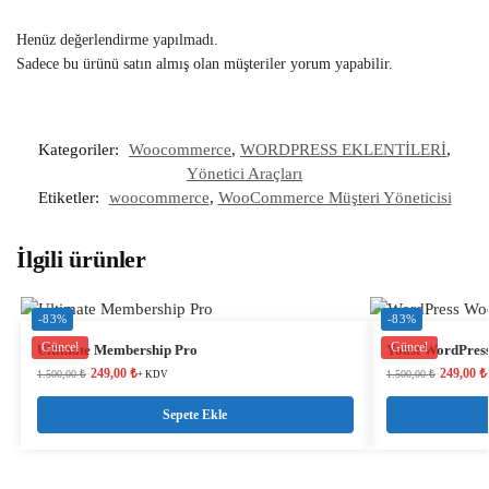
Henüz değerlendirme yapılmadı.
Sadece bu ürünü satın almış olan müşteriler yorum yapabilir.
Kategoriler:
Woocommerce
,
WORDPRESS EKLENTİLERİ
,
Yönetici Araçları
Etiketler:
woocommerce
,
WooCommerce Müşteri Yöneticisi
İlgili ürünler
-83%
-83%
Güncel
Güncel
Ultimate Membership Pro
Yoast WordPre
249,00
₺
249,00
₺
1.500,00
₺
1.500,00
₺
+ KDV
Sepete Ekle