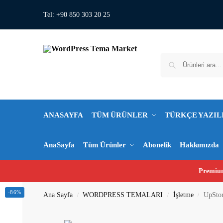
Tel: +90 850 303 20 25
ANASAYFA
TÜM ÜRÜNLER
TÜRKÇE YAZIL
AnaSayfa
Tüm Ürünler
Abonelik
Hakkımızda
Premium
-86%
Ana Sayfa
WORDPRESS TEMALARI
İşletme
UpSto
/
/
/