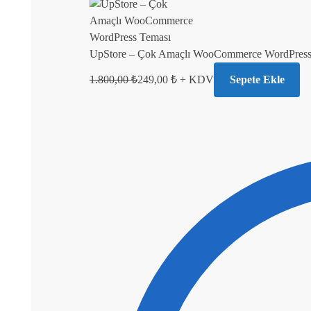
UpStore – Çok Amaçlı WooCommerce WordPress
1.800,00
₺
249,00
₺
+ KDV
Sepete Ekle