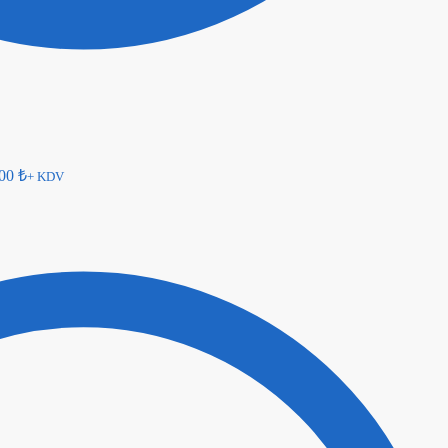
,00
₺
+ KDV