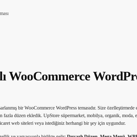
ması
çlı WooCommerce WordPr
asarlanmış bir WooCommerce WordPress temasıdır. Size özelleştirmede e
den fazla düzen ekledik. UpStore süpermarket, mobilya, organik, moda, e
caret web siteleri veya istediğiniz herhangi bir şey için uygundur.
llik ve varyasyonla birlikte gelir:
Duyarlı Düzen, Mega Menü, WP