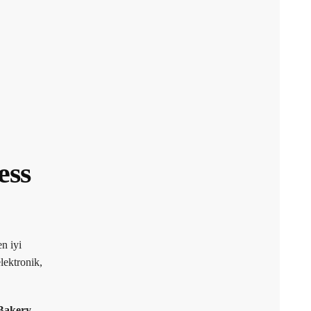
ess
n iyi
lektronik,
Bakery