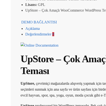
Lisans:
GPL
UpStore – Çok Amaçlı WooCommerce WordPress Te
DEMO BAĞLANTISI
Açıklama
Değerlendirmeler
0
UpStore – Çok Ama
Teması
UpStore,
çevrimiçi mağazalarda alışveriş yapmak için t
seçimleri sunmak için ana sayfa ve ürün sayfası için bir
evcil hayvan, spor, spa, yoga, oyun, moda çocuk gibi e-Ti
UpStore
profesyonel bir WordPress temasıdır. Pek çok öze