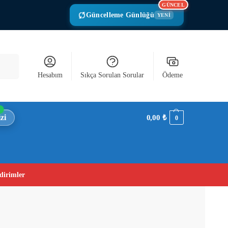
GÜNCEL
Güncelleme Günlüğü
YENİ
Ara
Hesabım
Sıkça Sorulan Sorular
Ödeme
zi
0,00
₺
0
dirimler