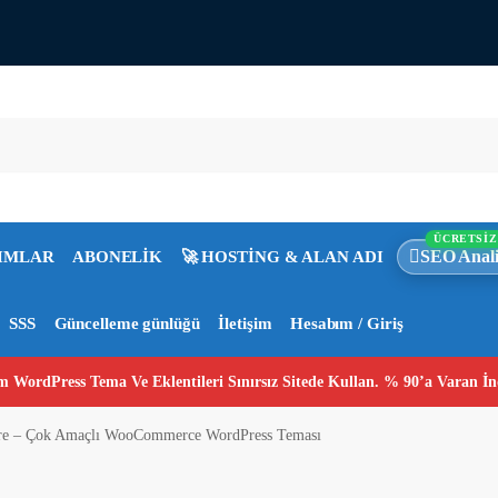
ÜCRETSİZ
SEO Anali
IMLAR
ABONELİK
🚀 HOSTİNG & ALAN ADI
SSS
Güncelleme günlüğü
İletişim
Hesabım / Giriş
 WordPress Tema Ve Eklentileri Sınırsız Sitede Kullan. % 90’a Varan İn
re – Çok Amaçlı WooCommerce WordPress Teması