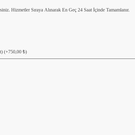
irsiniz. Hizmetler Sıraya Alınarak En Geç 24 Saat İçinde Tamamlanır.
t)
(+
750,00
₺
)