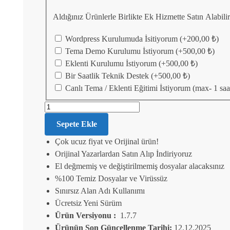
Aldığınız Ürünlerle Birlikte Ek Hizmette Satın Alabil
Wordpress Kurulumuda İsitiyorum
(+
200,00
₺
)
Tema Demo Kurulumu İstiyorum
(+
500,00
₺
)
Eklenti Kurulumu İstiyorum
(+
500,00
₺
)
Bir Saatlik Teknik Destek
(+
500,00
₺
)
Canlı Tema / Eklenti Eğitimi İstiyorum (max- 1 saa
Sepete Ekle
Çok ucuz fiyat ve Orijinal ürün!
Orijinal Yazarlardan Satın Alıp İndiriyoruz
El değmemiş ve değiştirilmemiş dosyalar alacaksınız
%100 Temiz Dosyalar ve Virüssüz
Sınırsız Alan Adı Kullanımı
Ücretsiz Yeni Sürüm
Ürün Versiyonu :
1.7.7
Ürünün Son Güncellenme Tarihi:
12.12.2025