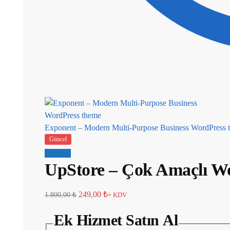
Exponent – Modern Multi-Purpose Business WordPress 
Güncel
İndirim!
UpStore – Çok Amaçlı 
249,00
₺
1.800,00
₺
+ KDV
Ek Hizmet Satın Al