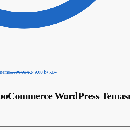
theme
1.800,00
₺
249,00
₺
+ KDV
WooCommerce WordPress Temas