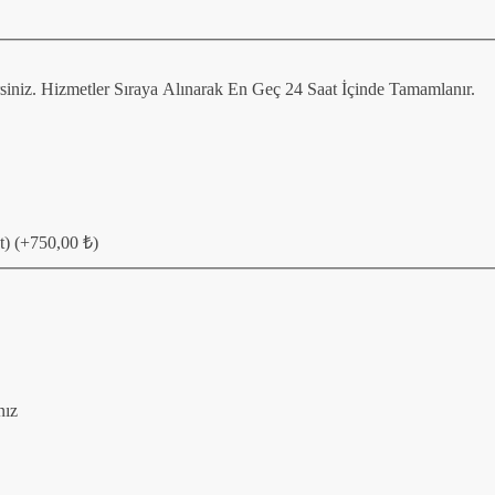
irsiniz. Hizmetler Sıraya Alınarak En Geç 24 Saat İçinde Tamamlanır.
t)
(+
750,00
₺
)
nız