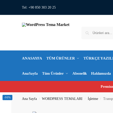
Tel: +90 850 303 20 25
ANASAYFA
TÜM ÜRÜNLER
TÜRKÇE YAZIL
AnaSayfa
Tüm Ürünler
Abonelik
Hakkımızda
Premium
-90%
Ana Sayfa
WORDPRESS TEMALARI
İşletme
Transp
/
/
/