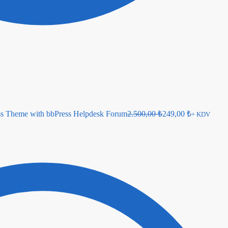
s Theme with bbPress Helpdesk Forum
2.500,00
₺
249,00
₺
+ KDV