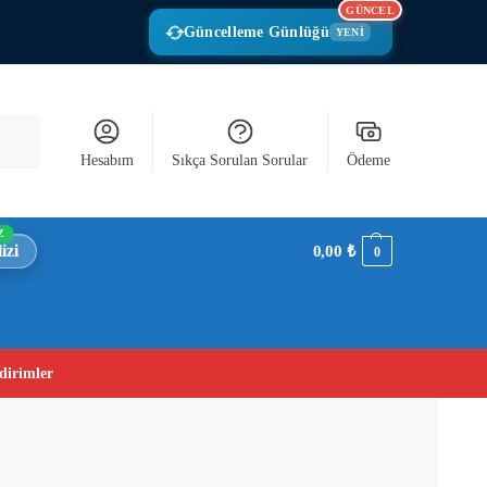
GÜNCEL
Güncelleme Günlüğü
YENİ
Ara
Hesabım
Sıkça Sorulan Sorular
Ödeme
Z
izi
0,00
₺
0
dirimler