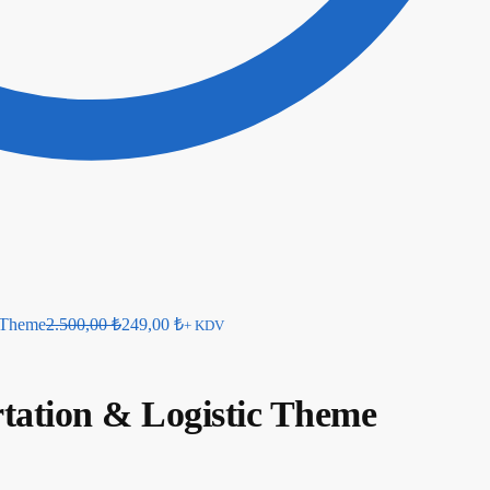
s Theme
2.500,00
₺
249,00
₺
+ KDV
tation & Logistic Theme