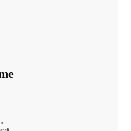
eme
ır .
aneli