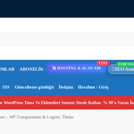
YENİ
ÜCRETSİ
SEO Anal
IMLAR
ABONELİK
🚀 HOSTİNG & ALAN ADI
SSS
Güncelleme günlüğü
İletişim
Hesabım / Giriş
 WordPress Tema Ve Eklentileri Sınırsız Sitede Kullan. % 90’a Varan İn
ort – WP Transportation & Logistic Theme