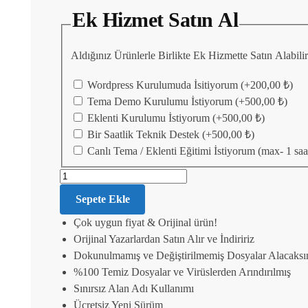
Ek Hizmet Satın Al
Aldığınız Ürünlerle Birlikte Ek Hizmette Satın Alabil
Wordpress Kurulumuda İsitiyorum
(+
200,00
₺
)
Tema Demo Kurulumu İstiyorum
(+
500,00
₺
)
Eklenti Kurulumu İstiyorum
(+
500,00
₺
)
Bir Saatlik Teknik Destek
(+
500,00
₺
)
Canlı Tema / Eklenti Eğitimi İstiyorum (max- 1 saa
Sepete Ekle
Çok uygun fiyat & Orijinal ürün!
Orijinal Yazarlardan Satın Alır ve İndiririz
Dokunulmamış ve Değiştirilmemiş Dosyalar Alacaksı
%100 Temiz Dosyalar ve Virüslerden Arındırılmış
Sınırsız Alan Adı Kullanımı
Ücretsiz Yeni Sürüm