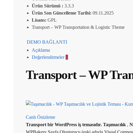
Ürün Sürümü :
3.3.3
Ürün Son Güncelleme Tarihi:
09.11.2025
Lisans:
GPL
Transport – WP Transportation & Logistic Theme
DEMO BAĞLANTI
Açıklama
Değerlendirmeler
0
Transport – WP Tran
Canlı Önizleme
Transport bir WordPress iş temasıdır.
Taşımacılık
,
N
WPBakery Sayfa Oluşturucu (eski adıyla Visual Composer