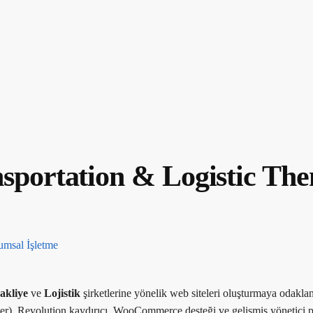
sportation & Logistic Th
akliye
ve
Lojistik
şirketlerine yönelik web siteleri oluşturmaya odaklan
), Revolution kaydırıcı, WooCommerce desteği ve gelişmiş yönetici p