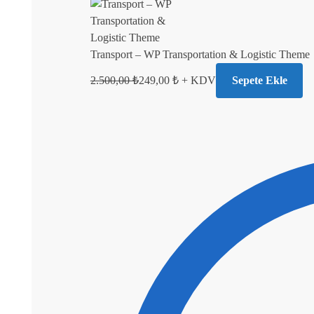
Transport – WP Transportation & Logistic Theme
2.500,00
₺
249,00
₺
+ KDV
Sepete Ekle