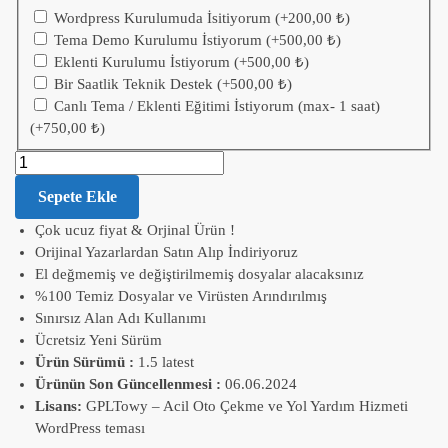
Wordpress Kurulumuda İsitiyorum
(+
200,00
₺
)
Tema Demo Kurulumu İstiyorum
(+
500,00
₺
)
Eklenti Kurulumu İstiyorum
(+
500,00
₺
)
Bir Saatlik Teknik Destek
(+
500,00
₺
)
Canlı Tema / Eklenti Eğitimi İstiyorum (max- 1 saat)
(+
750,00
₺
)
Sepete Ekle
Çok ucuz fiyat & Orjinal Ürün !
Orijinal Yazarlardan Satın Alıp İndiriyoruz
El değmemiş ve değiştirilmemiş dosyalar alacaksınız
%100 Temiz Dosyalar ve Virüsten Arındırılmış
Sınırsız Alan Adı Kullanımı
Ücretsiz Yeni Sürüm
Ürün Sürümü :
1.5 latest
Ürünün Son Güncellenmesi :
06.06.2024
Lisans:
GPL
Towy – Acil Oto Çekme ve Yol Yardım Hizmeti
WordPress teması