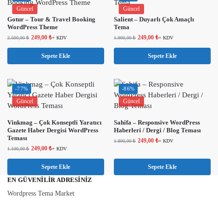
Güncel
Güncel
Gotur – Tour & Travel Booking
Salient – ​​Duyarlı Çok Amaçlı
WordPress Theme
Tema
249,00
₺
249,00
₺
2.500,00
₺
+ KDV
1.900,00
₺
+ KDV
Sepete Ekle
Sepete Ekle
-77%
-86%
Güncel
Güncel
Vinkmag – Çok Konseptli Yaratıcı
Sahifa – Responsive WordPress
Gazete Haber Dergisi WordPress
Haberleri / Dergi / Blog Teması
Teması
249,00
₺
1.800,00
₺
+ KDV
249,00
₺
1.100,00
₺
+ KDV
Sepete Ekle
Sepete Ekle
EN GÜVENILIR ADRESINIZ
Wordpress Tema Market