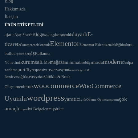
Blog
Hakkımızda
İletişim
ÜRÜN ETIKETLERI
duyarlı
E-
Blog
ajans
Ajax Search
danışmanlık
Booking
Elementor
ticaret
Eğitim
form
eCommerce
Elementor Eklentisi
emlak
elektronik
iş
Kullanıcı
builder
gutenberg
modern
kurumsal
mağaza
LMS
minimal
moda
Yönetimi
pa
mobilya
Okul
portföy
rezervasyon
zarlama
responsive
Rezervasyon &
seo
Sürükle & Bırak
sağlık
Randevu
seyahat
woocommerce
WooCommerce
temiz
Oluşturucu
wordpress
Uyumlu
yaratıcı
çok
yith
Ödeme Optimizasyonu
amaçlı
İyi Belgelenmiş
şirket
İnşaat