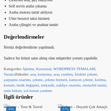
Self servis araba yıkama
Araba motoru tamir atölyesi
Uber benzeri taksi hizmeti
Araba çilingiri ve anahtar tamiri
Değerlendirmeler
Henüz değerlendirme yapılmadı.
Sadece bu ürünü satın almış olan müşteriler yorum yapabilir.
Kategoriler:
İşletme
,
Kurumsal
,
WORDPRESS TEMALARI
,
Yaratıcı
Etiketler:
araç kurtarma
,
araç yardımı
,
bisiklet çekme
,
çarpışma onarımı
,
çekme
,
çekme hizmeti
,
kamyon çekme
,
kırılma
,
konum
,
lastik değişimi
,
mekanik
,
nakliye onarımı
,
otomobil tamiri
,
rutin bakım
,
yol kenarı yardımı
İlgili ürünler
-90%
-87%