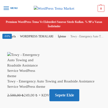
MENU
0
Premium WordPress Tema Ve Eklentileri Sınırsız Sitede Kullan. % 90’a Varan
İndirimler
Ana Sayfa
-90%
WORDPRESS TEMALARI
İşletme
Towy - Emergency Auto Towing and Roadside Assistance Service WordPress theme
/
/
/
Towy - Emergency Auto Towing and Roadside Assistance
Service WordPress theme
Sepete Ekle
2.500,00
₺
249,00
₺
+ KDV