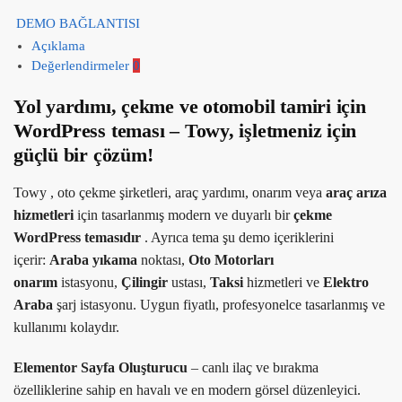
DEMO BAĞLANTISI
Açıklama
Değerlendirmeler
0
Yol yardımı, çekme ve otomobil tamiri için
WordPress teması – Towy, işletmeniz için
güçlü bir çözüm!
Towy , oto çekme şirketleri, araç yardımı, onarım veya
araç arıza
hizmetleri
için tasarlanmış modern ve duyarlı bir
çekme
WordPress temasıdır
. Ayrıca tema şu demo içeriklerini
içerir:
Araba yıkama
noktası,
Oto Motorları
onarım
istasyonu,
Çilingir
ustası,
Taksi
hizmetleri ve
Elektro
Araba
şarj istasyonu. Uygun fiyatlı, profesyonelce tasarlanmış ve
kullanımı kolaydır.
Elementor Sayfa Oluşturucu
– canlı ilaç ve bırakma
özelliklerine sahip en havalı ve en modern görsel düzenleyici.