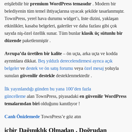
erişilebilir bir
premium WordPress temasıdır
. Modern bir
belediyenin tüm temel ihtiyaçlarına uyacak şekilde tasarlanmıştır.
TownPress, yerel hava durumu widget’ı, liste dizini, yaklaşan
etkinlikler, kasaba belgeleri, galeriler ve daha fazlası gibi çok
sayıda niş-özel özellik sunar. Tüm bunlar
klasik üç sütunlu bir
düzende
paketlenmiştir .
Avrupa’da üretilen bir kalite
– ön uçta, arka uçta ve kodda
ayrıntılara dikkat.
Beş yıldızlı derecelendirmesi ayrıca
açık
belgeler
ve
destek ve ön satış forumu
veya
özel mesaj
yoluyla
sunulan
güvenilir destekle
desteklenmektedir .
İlk yayınlandığı günden bu yana 100’den fazla
güncelleme
alan TownPress, piyasadaki
en güvenilir WordPress
temalarından biri
olduğunu kanıtlıyor !
Canlı Önizlemede
TownPress’e göz atın
içbir Dağınıklık Olmadan
,
Doğrudan