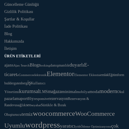
Güncelleme Günlüğü
Gizlilik Politikası
Şartlar & Koşullar
İade Politikası
Blog
Hakkımızda
İletişim
ÜRÜN ETIKETLERI
duyarlı
E-
ajans
Blog
danışmanlık
Ajax Search
Booking
Elementor
ticaret
Eğitim
form
eCommerce
elektronik
Elementor Eklentisi
emlak
iş
Kullanıcı
builder
gutenberg
modern
kurumsal
mağaza
LMS
minimal
moda
Yönetimi
mobilya
Okul
portföy
rezervasyon
pazarlama
responsive
Rezervasyon &
seo
Sürükle & Bırak
sağlık
Randevu
seyahat
woocommerce
WooCommerce
temiz
Oluşturucu
wordpress
Uyumlu
yaratıcı
çok
yith
Ödeme Optimizasyonu