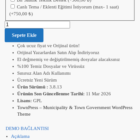
Bir Saatlik Teknik Destek
(+
500,00
₺
)
Canlı Tema / Eklenti Eğitimi İstiyorum (max- 1 saat)
(+
750,00
₺
)
Sepete Ekle
Çok ucuz fiyat ve Orijinal ürün!
Orijinal Yazarlardan Satın Alıp İndiriyoruz
El değmemiş ve değiştirilmemiş dosyalar alacaksınız
%100 Temiz Dosyalar ve Virüssüz
Sınırsız Alan Adı Kullanımı
Ücretsiz Yeni Sürüm
Ürün Sürümü :
3.8.13
Ürünün Son Güncellenme Tarihi:
11 Mar 2026
Lisans:
GPL
TownPress – Municipality & Town Government WordPress
Theme
DEMO BAĞLANTISI
Açıklama