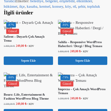
Yaratıcı
Etiketler:
belediye
,
belgeler
,
erişilebilir
,
etkinlikler
,
hükümet
,
ilçe
,
kasaba
,
kentsel
,
konsey
,
köy
,
rtl
,
şehir
,
topluluk
İlgili ürünler
-87%
-86%
Güncel
Güncel
Salient – ​​Duyarlı Çok Amaçlı
Tema
Sahifa – Responsive WordPress
249,00
₺
Haberleri / Dergi / Blog Teması
1.900,00
₺
+ KDV
249,00
₺
1.800,00
₺
+ KDV
Sepete Ekle
Sepete Ekle
-90%
-79%
Güncel
Güncel
Impreza – Çok Amaçlı WordPress
Teması
Bourz: Life, Entertainment &
Fashion WordPress Blog Theme
249,00
₺
1.200,00
₺
+ KDV
249,00
₺
2.500,00
₺
+ KDV