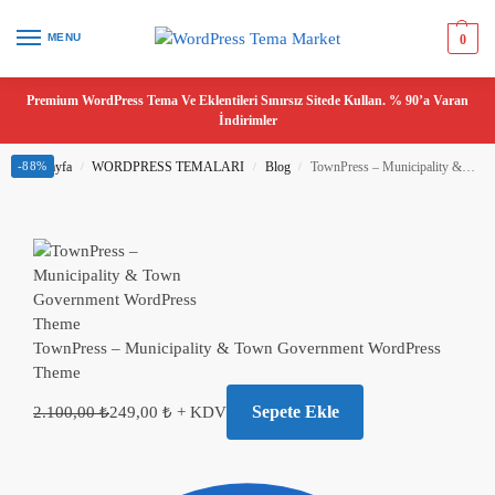
MENU
0
Premium WordPress Tema Ve Eklentileri Sınırsız Sitede Kullan. % 90’a Varan
İndirimler
Ana Sayfa
-88%
WORDPRESS TEMALARI
Blog
TownPress – Municipality & Town Government WordPress Theme
/
/
/
TownPress – Municipality & Town Government WordPress
Theme
Sepete Ekle
2.100,00
₺
249,00
₺
+ KDV