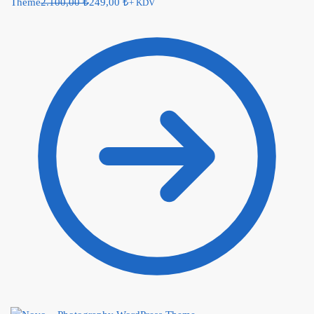
Theme
2.100,00
₺
249,00
₺
+ KDV