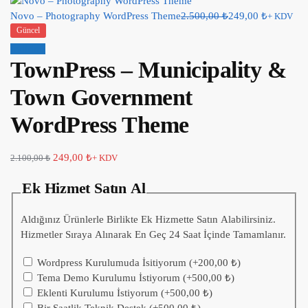
Novo – Photography WordPress Theme
2.500,00
₺
249,00
₺
+ KDV
Güncel
İndirim!
TownPress – Municipality &
Town Government
WordPress Theme
249,00
₺
2.100,00
₺
+ KDV
Ek Hizmet Satın Al
Aldığınız Ürünlerle Birlikte Ek Hizmette Satın Alabilirsiniz.
Hizmetler Sıraya Alınarak En Geç 24 Saat İçinde Tamamlanır.
Wordpress Kurulumuda İsitiyorum
(+
200,00
₺
)
Tema Demo Kurulumu İstiyorum
(+
500,00
₺
)
Eklenti Kurulumu İstiyorum
(+
500,00
₺
)