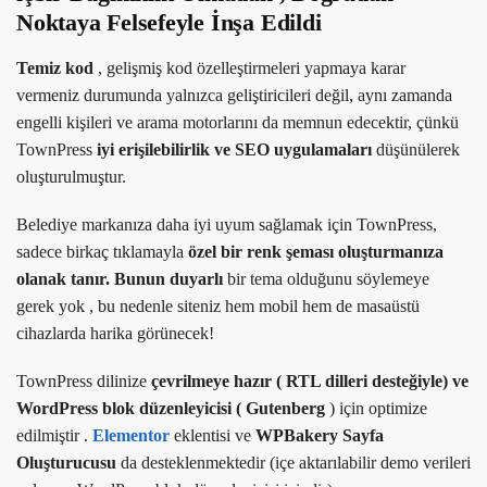
Noktaya
Felsefeyle İnşa Edildi
Temiz kod
, gelişmiş kod özelleştirmeleri yapmaya karar
vermeniz durumunda yalnızca geliştiricileri değil, aynı zamanda
engelli kişileri ve arama motorlarını da memnun edecektir, çünkü
TownPress
iyi erişilebilirlik ve SEO uygulamaları
düşünülerek
oluşturulmuştur.
Belediye markanıza daha iyi uyum sağlamak için TownPress,
sadece birkaç tıklamayla
özel bir renk şeması oluşturmanıza
olanak tanır. Bunun
duyarlı
bir tema olduğunu söylemeye
gerek yok , bu nedenle siteniz hem mobil hem de masaüstü
cihazlarda harika görünecek!
TownPress dilinize
çevrilmeye hazır (
RTL dilleri desteğiyle) ve
WordPress blok düzenleyicisi (
Gutenberg
) için optimize
edilmiştir .
Elementor
eklentisi ve
WPBakery Sayfa
Oluşturucusu
da desteklenmektedir (içe aktarılabilir demo verileri