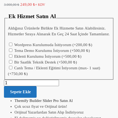
249,00
₺
3.000,00
₺
+ KDV
Ek Hizmet Satın Al
Aldığınız Ürünlerle Birlikte Ek Hizmette Satın Alabilirsiniz.
Hizmetler Sıraya Alınarak En Geç 24 Saat İçinde Tamamlanır.
Wordpress Kurulumuda İsitiyorum
(+
200,00
₺
)
Tema Demo Kurulumu İstiyorum
(+
500,00
₺
)
Eklenti Kurulumu İstiyorum
(+
500,00
₺
)
Bir Saatlik Teknik Destek
(+
500,00
₺
)
Canlı Tema / Eklenti Eğitimi İstiyorum (max- 1 saat)
(+
750,00
₺
)
Sepete Ekle
Themify Builder Slider Pro Satın Al
Çok ucuz fiyat ve Orijinal ürün!
Orijinal Yazarlardan Satın Alıp İndiriyoruz
El değmemiş ve değiştirilmemiş dosyalar alacaksınız