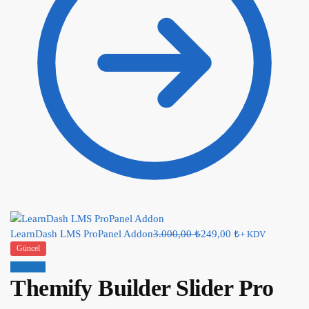
LearnDash LMS ProPanel Addon
3.000,00
₺
249,00
₺
+ KDV
Güncel
İndirim!
Themify Builder Slider Pro