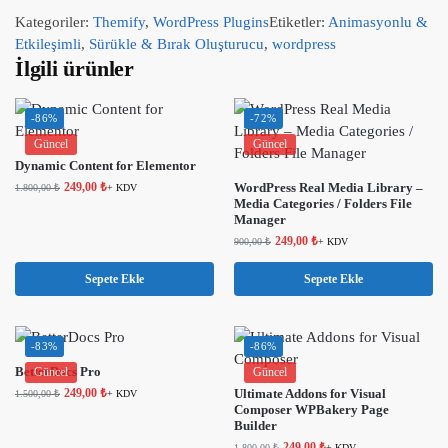
Kategoriler:
Themify
,
WordPress Plugins
Etiketler:
Animasyonlu &
Etkileşimli
,
Sürükle & Bırak Oluşturucu
,
wordpress
İlgili ürünler
-86%
-72%
Güncel
Güncel
Dynamic Content for Elementor
249,00
₺
WordPress Real Media Library –
1.800,00
₺
+ KDV
Media Categories / Folders File
Manager
249,00
₺
900,00
₺
+ KDV
Sepete Ekle
Sepete Ekle
-83%
-86%
BetterDocs Pro
Güncel
Güncel
249,00
₺
Ultimate Addons for Visual
1.500,00
₺
+ KDV
Composer WPBakery Page
Builder
249,00
₺
1.800,00
₺
+ KDV