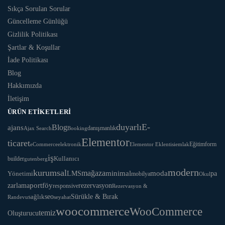
Sıkça Sorulan Sorular
Güncelleme Günlüğü
Gizlilik Politikası
Şartlar & Koşullar
İade Politikası
Blog
Hakkımızda
İletişim
ÜRÜN ETIKETLERI
duyarlı
E-
Blog
ajans
danışmanlık
Ajax Search
Booking
Elementor
ticaret
Eğitim
form
eCommerce
Elementor Eklentisi
emlak
elektronik
iş
Kullanıcı
builder
gutenberg
modern
kurumsal
mağaza
LMS
minimal
moda
Yönetimi
pa
mobilya
Okul
portföy
rezervasyon
zarlama
responsive
Rezervasyon &
seo
Sürükle & Bırak
sağlık
Randevu
seyahat
woocommerce
WooCommerce
temiz
Oluşturucu