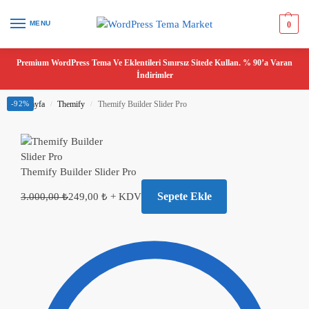
MENU
0
Premium WordPress Tema Ve Eklentileri Sınırsız Sitede Kullan. % 90’a Varan
İndirimler
Ana Sayfa
-92%
Themify
Themify Builder Slider Pro
/
/
Themify Builder Slider Pro
Sepete Ekle
3.000,00
₺
249,00
₺
+ KDV