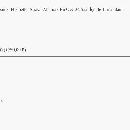
irsiniz. Hizmetler Sıraya Alınarak En Geç 24 Saat İçinde Tamamlanır.
t)
(+
750,00
₺
)
ız