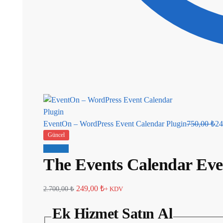
EventOn – WordPress Event Calendar Plugin
750,00
₺
24
Güncel
İndirim!
The Events Calendar Eve
249,00
₺
2.700,00
₺
+ KDV
Ek Hizmet Satın Al