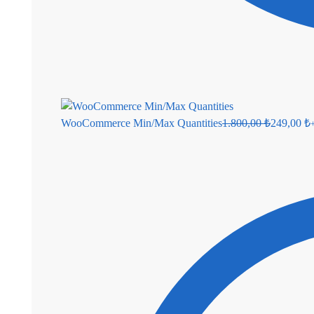
WooCommerce Min/Max Quantities
1.800,00
₺
249,00
₺