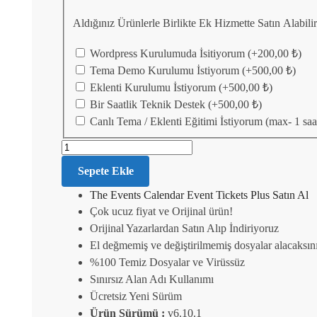
Aldığınız Ürünlerle Birlikte Ek Hizmette Satın Alabil
Wordpress Kurulumuda İsitiyorum
(+
200,00
₺
)
Tema Demo Kurulumu İstiyorum
(+
500,00
₺
)
Eklenti Kurulumu İstiyorum
(+
500,00
₺
)
Bir Saatlik Teknik Destek
(+
500,00
₺
)
Canlı Tema / Eklenti Eğitimi İstiyorum (max- 1 saa
Sepete Ekle
The Events Calendar Event Tickets Plus Satın Al
Çok ucuz fiyat ve Orijinal ürün!
Orijinal Yazarlardan Satın Alıp İndiriyoruz
El değmemiş ve değiştirilmemiş dosyalar alacaksın
%100 Temiz Dosyalar ve Virüssüz
Sınırsız Alan Adı Kullanımı
Ücretsiz Yeni Sürüm
Ürün Sürümü :
v6.10.1