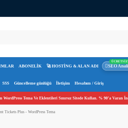
ÜCRETSİZ
SEO Anali
IMLAR
ABONELİK
🚀 HOSTİNG & ALAN ADI
SSS
Güncelleme günlüğü
İletişim
Hesabım / Giriş
 WordPress Tema Ve Eklentileri Sınırsız Sitede Kullan. % 90’a Varan İn
nt Tickets Plus - WordPress Tema