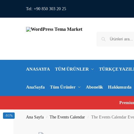
Tel: +90 850 303 20 25
ANASAYFA
TÜM ÜRÜNLER
TÜRKÇE YAZIL
AnaSayfa
Tüm Ürünler
Abonelik
Hakkımızda
Premium
-91%
Ana Sayfa
The Events Calendar
The Events Calendar Eve
/
/