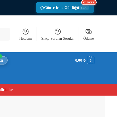
GÜNCEL
Güncelleme Günlüğü
YENİ
Ara
Hesabım
Sıkça Sorulan Sorular
Ödeme
zi
0,00
₺
0
dirimler