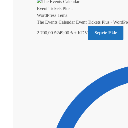
The Events Calendar Event Tickets Plus - WordP
2.700,00
₺
249,00
₺
+ KDV
Sepete Ekle