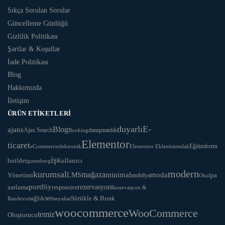
Sıkça Sorulan Sorular
Güncelleme Günlüğü
Gizlilik Politikası
Şartlar & Koşullar
İade Politikası
Blog
Hakkımızda
İletişim
ÜRÜN ETIKETLERI
duyarlı
E-
Blog
ajans
Ajax Search
danışmanlık
Booking
Elementor
ticaret
Eğitim
form
eCommerce
Elementor Eklentisi
emlak
elektronik
iş
Kullanıcı
builder
gutenberg
modern
kurumsal
mağaza
LMS
minimal
moda
Yönetimi
pa
mobilya
Okul
portföy
rezervasyon
zarlama
responsive
Rezervasyon &
seo
Sürükle & Bırak
sağlık
Randevu
seyahat
woocommerce
WooCommerce
temiz
Oluşturucu