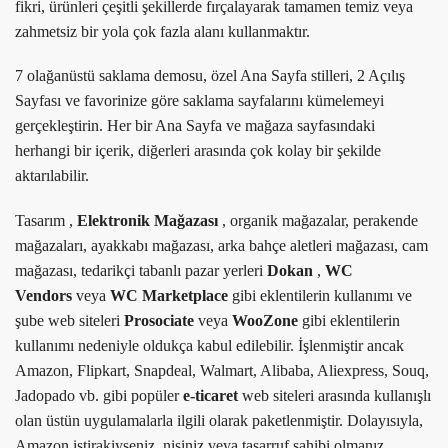
fikri, ürünleri çeşitli şekillerde fırçalayarak tamamen temiz veya
zahmetsiz bir yola çok fazla alanı kullanmaktır.
7 olağanüstü saklama demosu, özel Ana Sayfa stilleri, 2 Açılış
Sayfası ve favorinize göre saklama sayfalarını kümelemeyi
gerçekleştirin. Her bir Ana Sayfa ve mağaza sayfasındaki
herhangi bir içerik, diğerleri arasında çok kolay bir şekilde
aktarılabilir.
Tasarım ,
Elektronik Mağazası
, organik mağazalar, perakende
mağazaları, ayakkabı mağazası, arka bahçe aletleri mağazası, cam
mağazası, tedarikçi tabanlı pazar yerleri
Dokan
,
WC
Vendors
veya
WC Marketplace
gibi eklentilerin kullanımı ve
şube web siteleri
Prosociate
veya
WooZone
gibi eklentilerin
kullanımı nedeniyle oldukça kabul edilebilir. İşlenmiştir ancak
Amazon, Flipkart, Snapdeal, Walmart, Alibaba, Aliexpress, Souq,
Jadopado vb. gibi popüler
e-ticaret
web siteleri arasında kullanışlı
olan üstün uygulamalarla ilgili olarak paketlenmiştir. Dolayısıyla,
Amazon iştirakiyseniz, nişiniz veya tasarruf sahibi olmanız