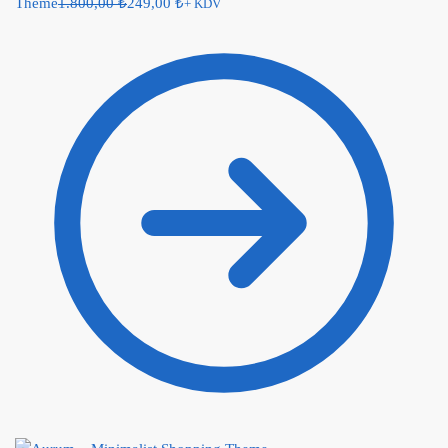
Theme
1.800,00
₺
249,00
₺
+ KDV