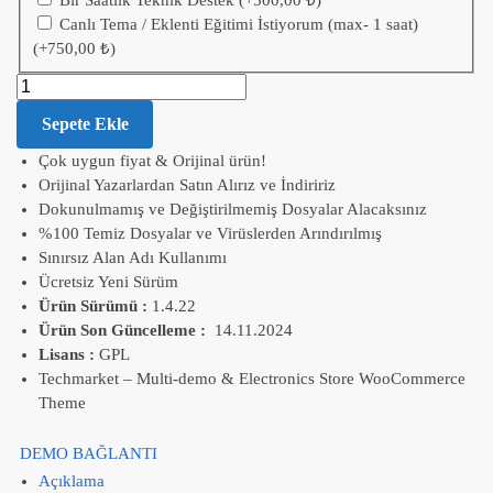
Bir Saatlik Teknik Destek
(+
500,00
₺
)
Canlı Tema / Eklenti Eğitimi İstiyorum (max- 1 saat)
(+
750,00
₺
)
Sepete Ekle
Çok uygun fiyat & Orijinal ürün!
Orijinal Yazarlardan Satın Alırız ve İndiririz
Dokunulmamış ve Değiştirilmemiş Dosyalar Alacaksınız
%100 Temiz Dosyalar ve Virüslerden Arındırılmış
Sınırsız Alan Adı Kullanımı
Ücretsiz Yeni Sürüm
Ürün Sürümü :
1.4.22
Ürün Son Güncelleme :
14.11.2024
Lisans :
GPL
Techmarket – Multi-demo & Electronics Store WooCommerce
Theme
DEMO BAĞLANTI
Açıklama