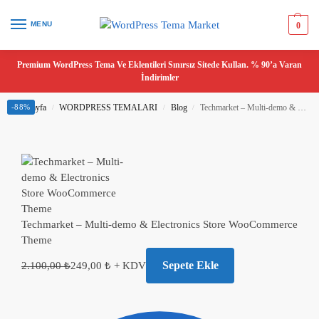
MENU
0
Premium WordPress Tema Ve Eklentileri Sınırsız Sitede Kullan. % 90’a Varan
İndirimler
Ana Sayfa
-88%
WORDPRESS TEMALARI
Blog
Techmarket – Multi-demo & Electronics Store WooCommerce Theme
/
/
/
Techmarket – Multi-demo & Electronics Store WooCommerce
Theme
Sepete Ekle
2.100,00
₺
249,00
₺
+ KDV