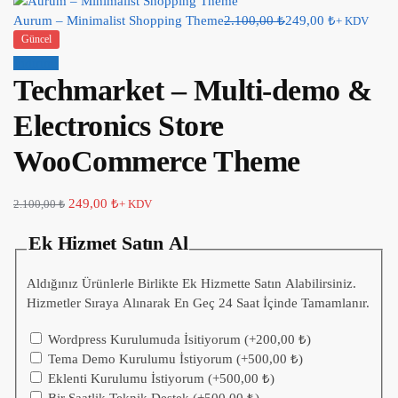
Aurum – Minimalist Shopping Theme
2.100,00
₺
249,00
₺
+ KDV
Güncel
İndirim!
Techmarket – Multi-demo &
Electronics Store
WooCommerce Theme
249,00
₺
2.100,00
₺
+ KDV
Ek Hizmet Satın Al
Aldığınız Ürünlerle Birlikte Ek Hizmette Satın Alabilirsiniz.
Hizmetler Sıraya Alınarak En Geç 24 Saat İçinde Tamamlanır.
Wordpress Kurulumuda İsitiyorum
(+
200,00
₺
)
Tema Demo Kurulumu İstiyorum
(+
500,00
₺
)
Eklenti Kurulumu İstiyorum
(+
500,00
₺
)