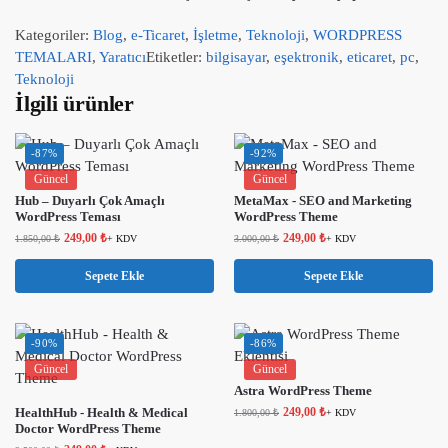
Kategoriler:
Blog
,
e-Ticaret
,
İşletme
,
Teknoloji
,
WORDPRESS
TEMALARI
,
Yaratıcı
Etiketler:
bilgisayar
,
eşektronik
,
eticaret
,
pc
,
Teknoloji
İlgili ürünler
-87%
-92%
Güncel
Güncel
Hub – Duyarlı Çok Amaçlı
MetaMax - SEO and Marketing
WordPress Teması
WordPress Theme
249,00
₺
249,00
₺
1.850,00
₺
+ KDV
3.000,00
₺
+ KDV
Sepete Ekle
Sepete Ekle
-90%
-86%
Güncel
Güncel
Astra WordPress Theme
HealthHub - Health & Medical
249,00
₺
1.800,00
₺
+ KDV
Doctor WordPress Theme