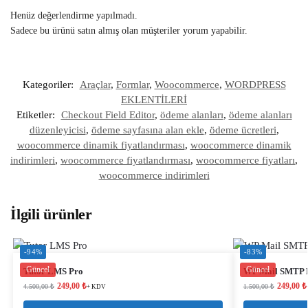
Henüz değerlendirme yapılmadı.
Sadece bu ürünü satın almış olan müşteriler yorum yapabilir.
Kategoriler:
Araçlar
,
Formlar
,
Woocommerce
,
WORDPRESS
EKLENTİLERİ
Etiketler:
Checkout Field Editor
,
ödeme alanları
,
ödeme alanları
düzenleyicisi
,
ödeme sayfasına alan ekle
,
ödeme ücretleri
,
woocommerce dinamik fiyatlandırması
,
woocommerce dinamik
indirimleri
,
woocommerce fiyatlandırması
,
woocommerce fiyatları
,
woocommerce indirimleri
İlgili ürünler
-94%
-83%
Güncel
Güncel
Tutor LMS Pro
WP Mail SMTP 
249,00
₺
249,00
₺
4.500,00
₺
1.500,00
₺
+ KDV