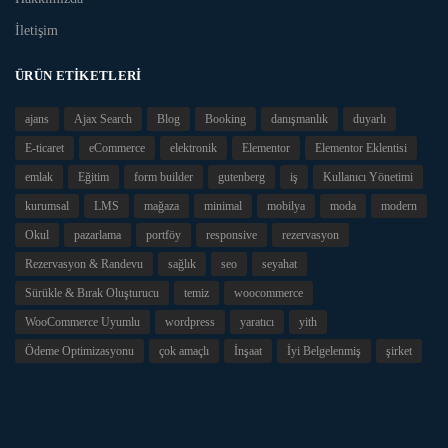
İletişim
ÜRÜN ETIKETLERI
ajans
Ajax Search
Blog
Booking
danışmanlık
duyarlı
E-ticaret
eCommerce
elektronik
Elementor
Elementor Eklentisi
emlak
Eğitim
form builder
gutenberg
iş
Kullanıcı Yönetimi
kurumsal
LMS
mağaza
minimal
mobilya
moda
modern
Okul
pazarlama
portföy
responsive
rezervasyon
Rezervasyon & Randevu
sağlık
seo
seyahat
Sürükle & Bırak Oluşturucu
temiz
woocommerce
WooCommerce Uyumlu
wordpress
yaratıcı
yith
Ödeme Optimizasyonu
çok amaçlı
İnşaat
İyi Belgelenmiş
şirket