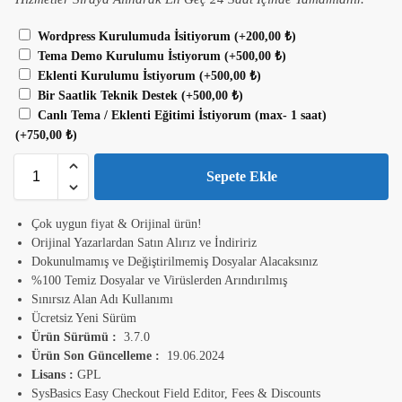
Wordpress Kurulumuda İsitiyorum
(+
200,00
₺
)
Tema Demo Kurulumu İstiyorum
(+
500,00
₺
)
Eklenti Kurulumu İstiyorum
(+
500,00
₺
)
Bir Saatlik Teknik Destek
(+
500,00
₺
)
Canlı Tema / Eklenti Eğitimi İstiyorum (max- 1 saat)
(+
750,00
₺
)
Sepete Ekle
Çok uygun fiyat & Orijinal ürün!
Orijinal Yazarlardan Satın Alırız ve İndiririz
Dokunulmamış ve Değiştirilmemiş Dosyalar Alacaksınız
%100 Temiz Dosyalar ve Virüslerden Arındırılmış
Sınırsız Alan Adı Kullanımı
Ücretsiz Yeni Sürüm
Ürün Sürümü :
3.7.0
Ürün Son Güncelleme :
19.06.2024
Lisans :
GPL
SysBasics Easy Checkout Field Editor, Fees & Discounts