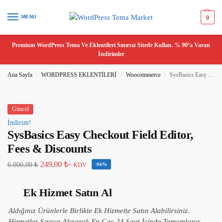
MENU
0
Premium WordPress Tema Ve Eklentileri Sınırsız Sitede Kullan. % 90’a Varan
İndirimler
Ana Sayfa
WORDPRESS EKLENTİLERİ
Woocommerce
SysBasics Easy Checkout Field Editor, Fees & Discounts
/
/
/
Güncel
İndirim!
SysBasics Easy Checkout Field Editor,
Fees & Discounts
249,00
₺
6.000,00
₺
+ KDV
-96%
Ek Hizmet Satın Al
Aldığınız Ürünlerle Birlikte Ek Hizmette Satın Alabilirsiniz.
Hizmetler Sıraya Alınarak En Geç 24 Saat İçinde Tamamlanır.