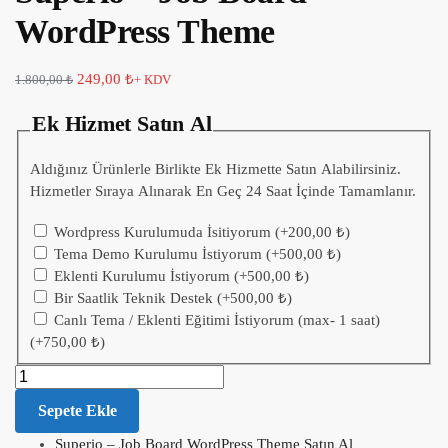
WordPress Theme
249,00
₺
1.800,00
₺
+ KDV
Ek Hizmet Satın Al
Aldığınız Ürünlerle Birlikte Ek Hizmette Satın Alabilirsiniz.
Hizmetler Sıraya Alınarak En Geç 24 Saat İçinde Tamamlanır.
Wordpress Kurulumuda İsitiyorum
(+
200,00
₺
)
Tema Demo Kurulumu İstiyorum
(+
500,00
₺
)
Eklenti Kurulumu İstiyorum
(+
500,00
₺
)
Bir Saatlik Teknik Destek
(+
500,00
₺
)
Canlı Tema / Eklenti Eğitimi İstiyorum (max- 1 saat)
(+
750,00
₺
)
Sepete Ekle
Superio – Job Board WordPress Theme Satın Al