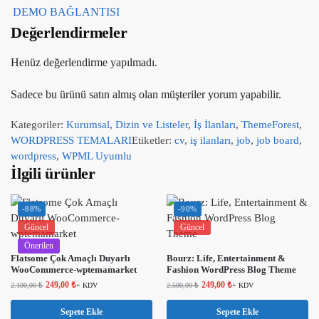
DEMO BAĞLANTISI
Değerlendirmeler
Henüz değerlendirme yapılmadı.
Sadece bu ürünü satın almış olan müşteriler yorum yapabilir.
Kategoriler:
Kurumsal
,
Dizin ve Listeler
,
İş İlanları
,
ThemeForest
,
WORDPRESS TEMALARI
Etiketler:
cv
,
iş ilanları
,
job
,
job board
,
wordpress
,
WPML Uyumlu
İlgili ürünler
-88%
-90%
Güncel
Güncel
Önerilen
Flatsome Çok Amaçlı Duyarlı
Bourz: Life, Entertainment &
WooCommerce-wptemamarket
Fashion WordPress Blog Theme
249,00
₺
249,00
₺
2.100,00
₺
+ KDV
2.500,00
₺
+ KDV
Sepete Ekle
Sepete Ekle