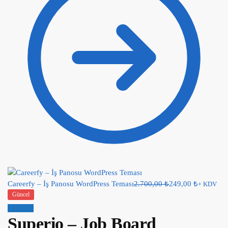
Careerfy – İş Panosu WordPress Teması
2.700,00
₺
249,00
₺
+ KDV
Güncel
İndirim!
Superio – Job Board