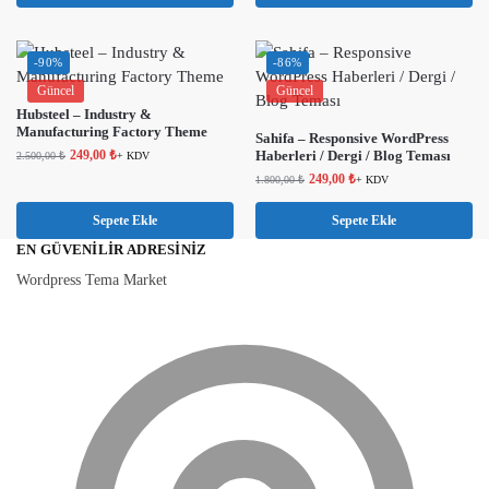
-90%
-86%
Güncel
Güncel
Hubsteel – Industry &
Manufacturing Factory Theme
Sahifa – Responsive WordPress
249,00
₺
Haberleri / Dergi / Blog Teması
2.500,00
₺
+ KDV
249,00
₺
1.800,00
₺
+ KDV
Sepete Ekle
Sepete Ekle
EN GÜVENILIR ADRESINIZ
Wordpress Tema Market