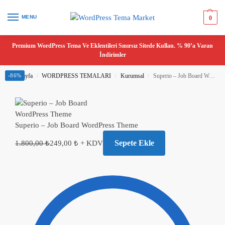
MENU
0
Premium WordPress Tema Ve Eklentileri Sınırsız Sitede Kullan. % 90’a Varan
İndirimler
Ana Sayfa
-86%
WORDPRESS TEMALARI
Kurumsal
Superio – Job Board WordPress Theme
/
/
/
Superio – Job Board WordPress Theme
Sepete Ekle
1.800,00
₺
249,00
₺
+ KDV