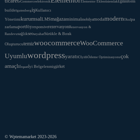
Elementor
ticaret
Eğitim
form
eCommerce
Elementor Eklentisi
emlak
elektronik
iş
Kullanıcı
builder
gutenberg
modern
kurumsal
mağaza
LMS
minimal
moda
Yönetimi
pa
mobilya
Okul
portföy
rezervasyon
zarlama
responsive
Rezervasyon &
seo
Sürükle & Bırak
sağlık
Randevu
seyahat
woocommerce
WooCommerce
temiz
Oluşturucu
wordpress
Uyumlu
yaratıcı
çok
yith
Ödeme Optimizasyonu
amaçlı
İyi Belgelenmiş
şirket
İnşaat
© Wptemamarket 2023-2026