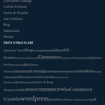
Güncelleme Günlüğü
Gizlilik Politikası
Şartlar & Koşullar
İade Politikası
Blog
Hakkımızda
İletişim
ÜRÜN ETIKETLERI
duyarlı
E-
Blog
ajans
Ajax Search
danışmanlık
Booking
Elementor
ticaret
Eğitim
form
eCommerce
Elementor Eklentisi
emlak
elektronik
iş
Kullanıcı
builder
gutenberg
modern
kurumsal
mağaza
LMS
minimal
moda
Yönetimi
pa
mobilya
Okul
portföy
rezervasyon
zarlama
responsive
Rezervasyon &
seo
Sürükle & Bırak
sağlık
Randevu
seyahat
woocommerce
WooCommerce
temiz
Oluşturucu
wordpress
Uyumlu
yaratıcı
çok
yith
Ödeme Optimizasyonu