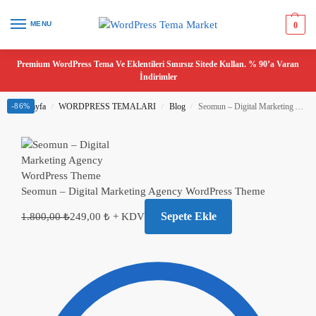
MENU
0
Premium WordPress Tema Ve Eklentileri Sınırsız Sitede Kullan. % 90’a Varan
İndirimler
Ana Sayfa
-86%
WORDPRESS TEMALARI
Blog
Seomun – Digital Marketing Agency WordPress Theme
/
/
/
Seomun – Digital Marketing Agency WordPress Theme
Sepete Ekle
1.800,00
₺
249,00
₺
+ KDV