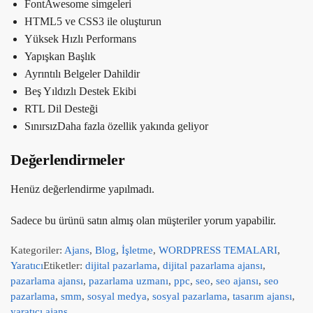
FontAwesome simgeleri
HTML5 ve CSS3 ile oluşturun
Yüksek Hızlı Performans
Yapışkan Başlık
Ayrıntılı Belgeler Dahildir
Beş Yıldızlı Destek Ekibi
RTL Dil Desteği
SınırsızDaha fazla özellik yakında geliyor
Değerlendirmeler
Henüz değerlendirme yapılmadı.
Sadece bu ürünü satın almış olan müşteriler yorum yapabilir.
Kategoriler:
Ajans
,
Blog
,
İşletme
,
WORDPRESS TEMALARI
,
Yaratıcı
Etiketler:
dijital pazarlama
,
dijital pazarlama ajansı
,
pazarlama ajansı
,
pazarlama uzmanı
,
ppc
,
seo
,
seo ajansı
,
seo
pazarlama
,
smm
,
sosyal medya
,
sosyal pazarlama
,
tasarım ajansı
,
yaratıcı ajans