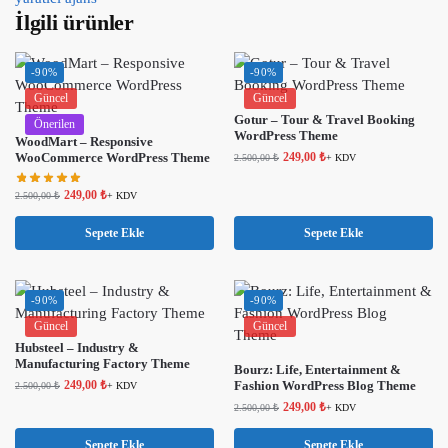
İlgili ürünler
-90%
-90%
Güncel
Güncel
Gotur – Tour & Travel Booking
Önerilen
WordPress Theme
WoodMart – Responsive
WooCommerce WordPress Theme
249,00
₺
2.500,00
₺
+ KDV
249,00
₺
2.500,00
₺
+ KDV
Sepete Ekle
Sepete Ekle
-90%
-90%
Güncel
Güncel
Hubsteel – Industry &
Manufacturing Factory Theme
Bourz: Life, Entertainment &
249,00
₺
Fashion WordPress Blog Theme
2.500,00
₺
+ KDV
249,00
₺
2.500,00
₺
+ KDV
Sepete Ekle
Sepete Ekle