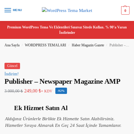
MENU
0
Premium WordPress Tema Ve Eklentileri Sınırsız Sitede Kullan. % 90’a Varan
İndirimler
Ana Sayfa
WORDPRESS TEMALARI
Haber Magazin Gazete
Publisher – Newspaper Magazine AMP
/
/
/
Güncel
İndirim!
Publisher – Newspaper Magazine AMP
249,00
₺
3.000,00
₺
+ KDV
-92%
Ek Hizmet Satın Al
Aldığınız Ürünlerle Birlikte Ek Hizmette Satın Alabilirsiniz.
Hizmetler Sıraya Alınarak En Geç 24 Saat İçinde Tamamlanır.