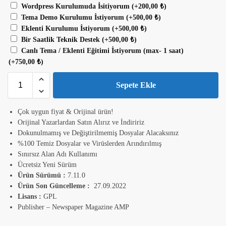
Wordpress Kurulumuda İsitiyorum
(+
200,00
₺
)
Tema Demo Kurulumu İstiyorum
(+
500,00
₺
)
Eklenti Kurulumu İstiyorum
(+
500,00
₺
)
Bir Saatlik Teknik Destek
(+
500,00
₺
)
Canlı Tema / Eklenti Eğitimi İstiyorum (max- 1 saat)
(+
750,00
₺
)
Sepete Ekle
Çok uygun fiyat & Orijinal ürün!
Orijinal Yazarlardan Satın Alırız ve İndiririz
Dokunulmamış ve Değiştirilmemiş Dosyalar Alacaksınız
%100 Temiz Dosyalar ve Virüslerden Arındırılmış
Sınırsız Alan Adı Kullanımı
Ücretsiz Yeni Sürüm
Ürün Sürümü :
7.11.0
Ürün Son Güncelleme :
27.09.2022
Lisans :
GPL
Publisher – Newspaper Magazine AMP