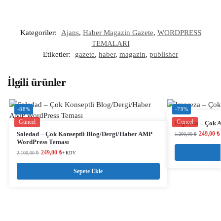
Kategoriler:
Ajans
,
Haber Magazin Gazete
,
WORDPRESS
TEMALARI
Etiketler:
gazete
,
haber
,
magazin
,
publisher
İlgili ürünler
-88%
-79%
Güncel
Güncel
Impreza – Çok 
Soledad – Çok Konseptli Blog/Dergi/Haber AMP
249,00
₺
1.200,00
₺
WordPress Teması
249,00
₺
2.100,00
₺
+ KDV
Sepete Ekle