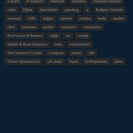
E-ticaret
eCommerce
elektronik
Elementor
Elementor Eklentisi
emlak
Eğitim
form builder
gutenberg
iş
Kullanıcı Yönetimi
kurumsal
LMS
mağaza
minimal
mobilya
moda
modern
Okul
pazarlama
portföy
responsive
rezervasyon
Rezervasyon & Randevu
sağlık
seo
seyahat
Sürükle & Bırak Oluşturucu
temiz
woocommerce
WooCommerce Uyumlu
wordpress
yaratıcı
yith
Ödeme Optimizasyonu
çok amaçlı
İnşaat
İyi Belgelenmiş
şirket