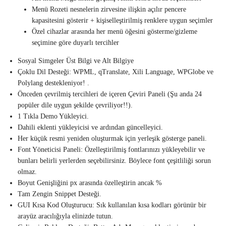
Menü Rozeti nesnelerin zirvesine ilişkin açılır pencere
kapasitesini gösterir + kişiselleştirilmiş renklere uygun seçimler
Özel cihazlar arasında her menü öğesini gösterme/gizleme
seçimine göre duyarlı tercihler
Sosyal Simgeler Üst Bilgi ve Alt Bilgiye
Çoklu Dil Desteği: WPML, qTranslate, Xili Language, WPGlobe ve
Polylang destekleniyor! .
Önceden çevrilmiş tercihleri ​​de içeren Çeviri Paneli (Şu anda 24
popüler dile uygun şekilde çevriliyor!!).
1 Tıkla Demo Yükleyici.
Dahili eklenti yükleyicisi ve ardından güncelleyici.
Her küçük resmi yeniden oluşturmak için yerleşik gösterge paneli.
Font Yöneticisi Paneli: Özelleştirilmiş fontlarınızı yükleyebilir ve
bunları belirli yerlerden seçebilirsiniz. Böylece font çeşitliliği sorun
olmaz.
Boyut Genişliğini px arasında özelleştirin ancak %
Tam Zengin Snippet Desteği.
GUI Kısa Kod Oluşturucu: Sık kullanılan kısa kodları görünür bir
arayüz aracılığıyla elinizde tutun.