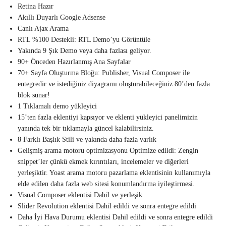
Retina Hazır
Akıllı Duyarlı Google Adsense
Canlı Ajax Arama
RTL %100 Destekli: RTL Demo’yu Görüntüle
Yakında 9 Şık Demo veya daha fazlası geliyor.
90+ Önceden Hazırlanmış Ana Sayfalar
70+ Sayfa Oluşturma Bloğu: Publisher, Visual Composer ile
entegredir ve istediğiniz diyagramı oluşturabileceğiniz 80’den fazla
blok sunar!
1 Tıklamalı demo yükleyici
15’ten fazla eklentiyi kapsıyor ve eklenti yükleyici panelimizin
yanında tek bir tıklamayla güncel kalabilirsiniz.
8 Farklı Başlık Stili ve yakında daha fazla varlık
Gelişmiş arama motoru optimizasyonu Optimize edildi: Zengin
snippet’ler çünkü ekmek kırıntıları, incelemeler ve diğerleri
yerleşiktir. Yoast arama motoru pazarlama eklentisinin kullanımıyla
elde edilen daha fazla web sitesi konumlandırma iyileştirmesi.
Visual Composer eklentisi Dahil ve yerleşik
Slider Revolution eklentisi Dahil edildi ve sonra entegre edildi
Daha İyi Hava Durumu eklentisi Dahil edildi ve sonra entegre edildi