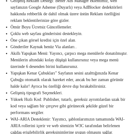
Gelişmiş Reklam Desteği: Better Ads Manager eklentimiz, web
sayfanızın Google Adsense (Duyarlı) veya AdBlocker dedektörleri
hakkında rehberlik de dahil olmak üzere üstün Reklam özelliğini
reklam beklentilerinize göre gizler.
Ömür Boyu Ücretsiz Güncellemeler.
Çoklu web sayfası gönderisini destekleyin.
Öne çıkan görsel kredisi için özel alan.
Gönderiler Kaynak henüz Via alanları..
Akıllı Yapışkan Menü: Yayıncı, çarpıcı mega menülerle donatılmıştır.
Menülerin altındaki kolay düşüşü kullanırsınız veya mega menü
üzerinde 6 desenden birini kullanırsınız.
Yapışkan Kenar Çubukları” Sayfanın sesini azalttığınızda Kenar
Çubuğu otomatik olarak hareket eder, ancak bu her zaman görünür
halde kalır! Ayrıca bu özelliği devre dışı bırakabilirsiniz.
Gelişmiş tipografi Seçenekleri.
Yüksek Hızlı Kod: Publisher, tutarlı, gereksiz ayrıntılardan uzak bir
kod veya sağlam bir çerçeve gibi görünecek şekilde güzel bir
performans sergiler.
WAI-ARIA Desteklenir: Yayımcı, şablonlarımızın tamamında WAI-
ARIA rollerini içerir ve web sitenizin W3C tarafından belirlenen
çağdaş erişilebilirlik gereksinimlerine uygun olmasını sağlar.