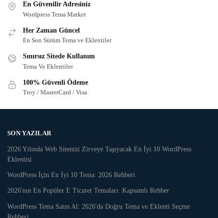
En Güvenilir Adresiniz
Wordpress Tema Market
Her Zaman Güncel
En Son Sürüm Tema ve Eklentiler
Sınırsız Sitede Kullanım
Tema Ve Eklentiler
100% Güvenli Ödeme
Troy / MasterCard / Visa
SON YAZILAR
2026 Yılında Web Sitenizi Zirveye Taşıyacak En İyi 10 WordPress
Eklentisi
WordPress İçin En İyi 10 Tema: 2026 Rehberi
2026'nın En Popüler E Ticaret Temaları: Kapsamlı Rehber
WordPress Tema Satın Al: 2026'da Doğru Tema ve Eklenti Seçme
Rehberi