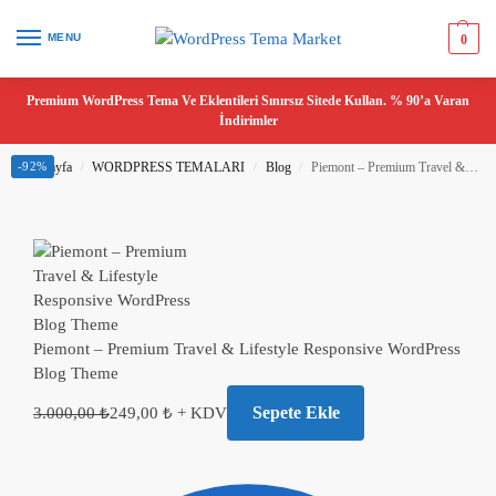
MENU
0
Premium WordPress Tema Ve Eklentileri Sınırsız Sitede Kullan. % 90’a Varan
İndirimler
Ana Sayfa
-92%
WORDPRESS TEMALARI
Blog
Piemont – Premium Travel & Lifestyle Responsive WordPress Blog Theme
/
/
/
Piemont – Premium Travel & Lifestyle Responsive WordPress
Blog Theme
Sepete Ekle
3.000,00
₺
249,00
₺
+ KDV