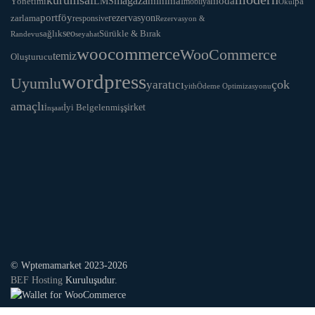
mağaza
LMS
minimal
moda
Yönetimi
pa
mobilya
Okul
portföy
rezervasyon
zarlama
responsive
Rezervasyon &
seo
Sürükle & Bırak
sağlık
Randevu
seyahat
woocommerce
WooCommerce
temiz
Oluşturucu
wordpress
Uyumlu
yaratıcı
çok
yith
Ödeme Optimizasyonu
amaçlı
İyi Belgelenmiş
şirket
İnşaat
© Wptemamarket 2023-2026
BEF Hosting
Kuruluşudur.