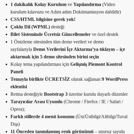
1 dakikalık Kolay Kurulum
ve
Yapılandırma
(Video
kurulum kılavuzu ve Adım adım Dokümantasyon dahildir)
CSS/HTML bilgisine gerek yok!
Çoklu Dil (WPML)
desteği
Bilet Sisteminde
Ücretsiz Güncellemeler
ve özel destek
1 Önizleme sitesinden tüm demo verileri ve demo
sayfalarıyla
Demo Verilerini İçe Aktarma’ya tıklayın –
içe
aktarmak için 5 demo sitesinden birini seçin
Kolay tema yapılandırması için
Gelişmiş Piemont Kontrol
Paneli
Temayla birlikte ÜCRETSİZ
olarak sağlanan
9 WordPress
eklentisi
Retina desteğiyle
Bootstrap 3
üzerine kurulu duyarlı düzenler
Tarayıcılar Arası Uyumlu
(Chrome / Firefox / IE / Safari /
Opera);
Farklı stillerde 4 menü konumu
(Üst/Üstbilgi/Altbilgi/Tuval
Dışı)
11 Önceden tanımlanmış renk görünümü
– sınırsız sayıda