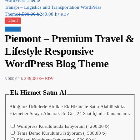
Transpi – Logistics and Transportation WordPress
Theme
1.500,00
₺
249,00
₺
+ KDV
Güncel
İndirim!
Piemont – Premium Travel &
Lifestyle Responsive
WordPress Blog Theme
249,00
₺
3.000,00
₺
+ KDV
Ek Hizmet Satın Al
Aldığınız Ürünlerle Birlikte Ek Hizmette Satın Alabilirsiniz.
Hizmetler Sıraya Alınarak En Geç 24 Saat İçinde Tamamlanır.
Wordpress Kurulumuda İsitiyorum
(+
200,00
₺
)
Tema Demo Kurulumu İstiyorum
(+
500,00
₺
)