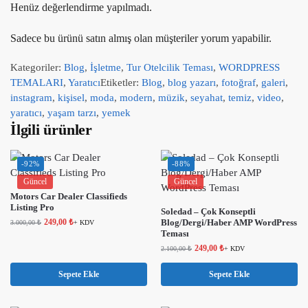
Henüz değerlendirme yapılmadı.
Sadece bu ürünü satın almış olan müşteriler yorum yapabilir.
Kategoriler:
Blog
,
İşletme
,
Tur Otelcilik Teması
,
WORDPRESS
TEMALARI
,
Yaratıcı
Etiketler:
Blog
,
blog yazarı
,
fotoğraf
,
galeri
,
instagram
,
kişisel
,
moda
,
modern
,
müzik
,
seyahat
,
temiz
,
video
,
yaratıcı
,
yaşam tarzı
,
yemek
İlgili ürünler
-92%
-88%
Güncel
Güncel
Motors Car Dealer Classifieds
Listing Pro
Soledad – Çok Konseptli
249,00
₺
Blog/Dergi/Haber AMP WordPress
3.000,00
₺
+ KDV
Teması
249,00
₺
2.100,00
₺
+ KDV
Sepete Ekle
Sepete Ekle