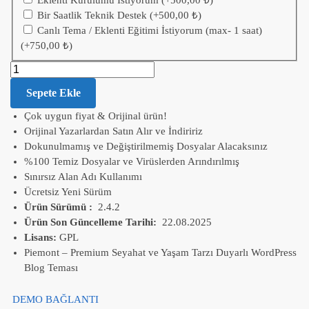
Eklenti Kurulumu İstiyorum
(+
500,00
₺
)
Bir Saatlik Teknik Destek
(+
500,00
₺
)
Canlı Tema / Eklenti Eğitimi İstiyorum (max- 1 saat)
(+
750,00
₺
)
Sepete Ekle
Çok uygun fiyat & Orijinal ürün!
Orijinal Yazarlardan Satın Alır ve İndiririz
Dokunulmamış ve Değiştirilmemiş Dosyalar Alacaksınız
%100 Temiz Dosyalar ve Virüslerden Arındırılmış
Sınırsız Alan Adı Kullanımı
Ücretsiz Yeni Sürüm
Ürün Sürümü :
2.4.2
Ürün Son Güncelleme Tarihi:
22.08.2025
Lisans:
GPL
Piemont – Premium Seyahat ve Yaşam Tarzı Duyarlı WordPress
Blog Teması
DEMO BAĞLANTI