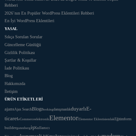
Rehberi
2026’nın En Popüler WordPress Eklentileri Rehberi
En İyi WordPress Eklentileri
YASAL
Sıkça Sorulan Sorular
Güncelleme Günlüğü
Gizlilik Politikası
Şartlar & Koşullar
İade Politikası
Blog
Hakkımızda
İletişim
ÜRÜN ETIKETLERI
duyarlı
E-
Blog
ajans
danışmanlık
Ajax Search
Booking
Elementor
ticaret
Eğitim
form
eCommerce
Elementor Eklentisi
emlak
elektronik
iş
Kullanıcı
builder
gutenberg
modern
kurumsal