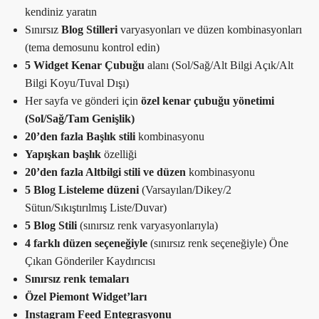
kendiniz yaratın
Sınırsız
Blog Stilleri
varyasyonları ve düzen kombinasyonları
(tema demosunu kontrol edin)
5 Widget Kenar Çubuğu
alanı (Sol/Sağ/Alt Bilgi Açık/Alt
Bilgi Koyu/Tuval Dışı)
Her sayfa ve gönderi için
özel kenar çubuğu yönetimi
(Sol/Sağ/Tam Genişlik)
20’den fazla Başlık stili
kombinasyonu
Yapışkan başlık
özelliği
20’den fazla Altbilgi stili ve düzen
kombinasyonu
5 Blog Listeleme düzeni
(Varsayılan/Dikey/2
Sütun/Sıkıştırılmış Liste/Duvar)
5 Blog Stili
(sınırsız renk varyasyonlarıyla)
4 farklı düzen seçeneğiyle
(sınırsız renk seçeneğiyle) Öne
Çıkan Gönderiler Kaydırıcısı
Sınırsız renk temaları
Özel Piemont Widget’ları
Instagram Feed Entegrasyonu