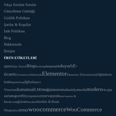
Sıkça Sorulan Sorular
Güncelleme Günlüğü
Gizlilik Politikası
Şartlar & Koşullar
İade Politikası
Blog
Hakkımızda
İletişim
ÜRÜN ETIKETLERI
duyarlı
E-
Blog
ajans
danışmanlık
Ajax Search
Booking
Elementor
ticaret
Eğitim
form
eCommerce
Elementor Eklentisi
emlak
elektronik
iş
Kullanıcı
builder
gutenberg
modern
kurumsal
mağaza
LMS
minimal
moda
Yönetimi
pa
mobilya
Okul
portföy
rezervasyon
zarlama
responsive
Rezervasyon &
seo
Sürükle & Bırak
sağlık
Randevu
seyahat
woocommerce
WooCommerce
temiz
Oluşturucu