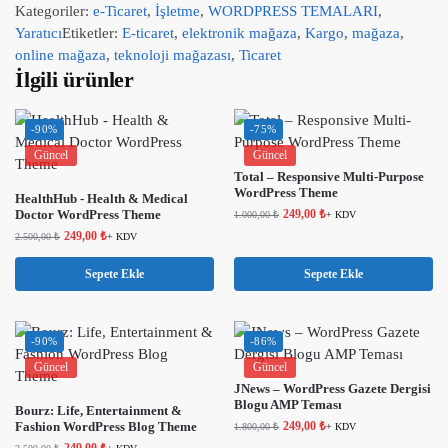
Kategoriler:
e-Ticaret
,
İşletme
,
WORDPRESS TEMALARI
,
Yaratıcı
Etiketler:
E-ticaret
,
elektronik mağaza
,
Kargo
,
mağaza
,
online mağaza
,
teknoloji mağazası
,
Ticaret
İlgili ürünler
-90%
-75%
Güncel
Güncel
Total – Responsive Multi-Purpose
WordPress Theme
HealthHub - Health & Medical
Doctor WordPress Theme
249,00
₺
1.000,00
₺
+ KDV
249,00
₺
2.500,00
₺
+ KDV
Sepete Ekle
Sepete Ekle
-90%
-86%
Güncel
Güncel
JNews – WordPress Gazete Dergisi
Blogu AMP Teması
Bourz: Life, Entertainment &
Fashion WordPress Blog Theme
249,00
₺
1.800,00
₺
+ KDV
249,00
₺