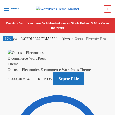
MENU
0
Premium WordPress Tema Ve Eklentileri Sınırsız Sitede Kullan. % 90’a Varan
İndirimler
Ana Sayfa
-92%
WORDPRESS TEMALARI
İşletme
Onsus – Electronics E-commerce WordPress Theme
/
/
/
Onsus – Electronics E-commerce WordPress Theme
Sepete Ekle
3.000,00
₺
249,00
₺
+ KDV