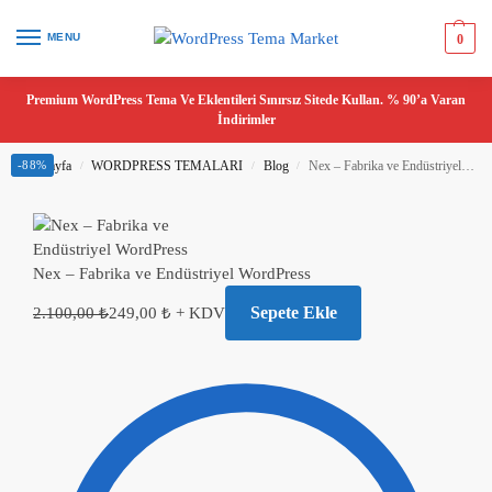
MENU
0
Premium WordPress Tema Ve Eklentileri Sınırsız Sitede Kullan. % 90’a Varan
İndirimler
Ana Sayfa
-88%
WORDPRESS TEMALARI
Blog
Nex – Fabrika ve Endüstriyel WordPress
/
/
/
Nex – Fabrika ve Endüstriyel WordPress
Sepete Ekle
2.100,00
₺
249,00
₺
+ KDV