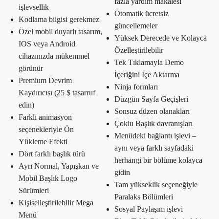
fazla yardım makalesi
işlevsellik
Otomatik ücretsiz
Kodlama bilgisi gerekmez
güncellemeler
Özel mobil duyarlı tasarım,
Yüksek Derecede ve Kolayca
IOS veya Android
Özelleştirilebilir
cihazınızda mükemmel
Tek Tıklamayla Demo
görünür
İçeriğini İçe Aktarma
Premium Devrim
Ninja formları
Kaydırıcısı (25 $ tasarruf
Düzgün Sayfa Geçişleri
edin)
Sonsuz düzen olanakları
Farklı animasyon
Çoklu Başlık davranışları
seçenekleriyle Ön
Menüdeki bağlantı işlevi –
Yükleme Efekti
aynı veya farklı sayfadaki
Dört farklı başlık türü
herhangi bir bölüme kolayca
Ayrı Normal, Yapışkan ve
gidin
Mobil Başlık Logo
Tam yükseklik seçeneğiyle
Sürümleri
Paralaks Bölümleri
Kişiselleştirilebilir Mega
Sosyal Paylaşım işlevi
Menü