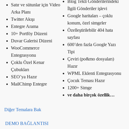
Blog Tekli Gönderilerindeki
Satır ve sütunlar için Video
İlgili Gönderiler işlevi
Arka Planı
Google haritaları – çoklu
Twitter Akışı
konum, özel simgeler
Entegre Arama
Özelleştirilebilir 404 hata
10+ Portföy Düzeni
sayfası
Duvar Galerisi Düzeni
600’den fazla Google Yazı
WooCommerce
Tipi
Entegrasyonu
Çeviri (po&mo dosyaları)
Çoklu Özel Kenar
Hazır
Çubukları
WPML Eklenti Entegrasyonu
SEO’ya Hazır
Çocuk Teması Hazır
MailChimp Entegre
1200+ Simge
ve daha birçok özellik…
Diğer Temalara Bak
DEMO BAĞLANTISI