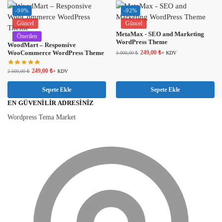
-90%
-92%
Güncel
Güncel
MetaMax - SEO and Marketing
Önerilen
WordPress Theme
WoodMart – Responsive
WooCommerce WordPress Theme
249,00
₺
3.000,00
₺
+ KDV
249,00
₺
2.500,00
₺
+ KDV
Sepete Ekle
Sepete Ekle
EN GÜVENILIR ADRESINIZ
Wordpress Tema Market