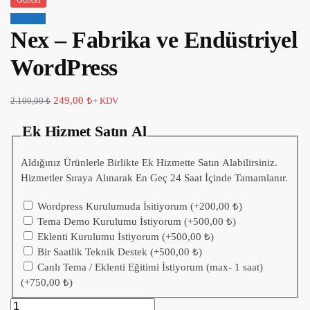
Güncel
İndirim!
Nex – Fabrika ve Endüstriyel
WordPress
249,00
₺
2.100,00
₺
+ KDV
Ek Hizmet Satın Al
Aldığınız Ürünlerle Birlikte Ek Hizmette Satın Alabilirsiniz.
Hizmetler Sıraya Alınarak En Geç 24 Saat İçinde Tamamlanır.
Wordpress Kurulumuda İsitiyorum
(+
200,00
₺
)
Tema Demo Kurulumu İstiyorum
(+
500,00
₺
)
Eklenti Kurulumu İstiyorum
(+
500,00
₺
)
Bir Saatlik Teknik Destek
(+
500,00
₺
)
Canlı Tema / Eklenti Eğitimi İstiyorum (max- 1 saat)
(+
750,00
₺
)