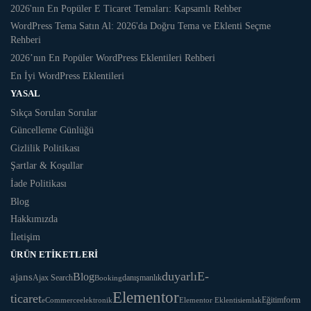
2026'nın En Popüler E Ticaret Temaları: Kapsamlı Rehber
WordPress Tema Satın Al: 2026'da Doğru Tema ve Eklenti Seçme
Rehberi
2026’nın En Popüler WordPress Eklentileri Rehberi
En İyi WordPress Eklentileri
YASAL
Sıkça Sorulan Sorular
Güncelleme Günlüğü
Gizlilik Politikası
Şartlar & Koşullar
İade Politikası
Blog
Hakkımızda
İletişim
ÜRÜN ETIKETLERI
duyarlı
E-
Blog
ajans
danışmanlık
Ajax Search
Booking
Elementor
ticaret
Eğitim
form
eCommerce
Elementor Eklentisi
emlak
elektronik