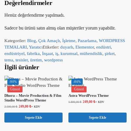
Değerlendirmeler
Henüz değerlendirme yapılmadı.
Sadece bu ürünü satın almış olan müşteriler yorum yapabilir.
Kategoriler:
Blog
,
Çok Amaçlı
,
İşletme
,
Pazarlama
,
WORDPRESS
TEMALARI
,
Yaratıcı
Etiketler:
duyarlı
,
Elementor
,
endüstri
,
endüstriyel
,
fabrika
,
İnşaat
,
iş
,
kurumsal
,
mühendislik
,
şirket
,
tema
,
tesisler
,
üretim
,
wordpress
İlgili ürünler
-90%
-86%
Güncel
Güncel
Dhora – Movie Production & Film
Astra WordPress Theme
Studio WordPress Theme
249,00
₺
1.800,00
₺
+ KDV
249,00
₺
2.500,00
₺
+ KDV
Sepete Ekle
Sepete Ekle