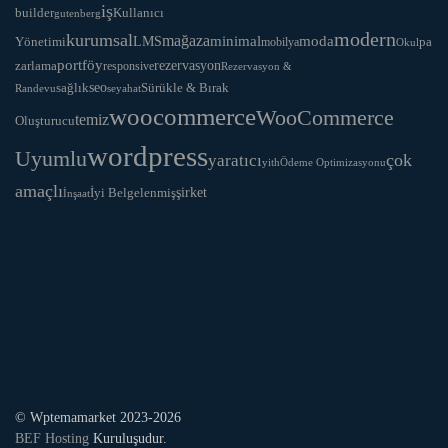
iş
Kullanıcı
builder
gutenberg
modern
kurumsal
mağaza
LMS
minimal
moda
Yönetimi
pa
mobilya
Okul
portföy
rezervasyon
zarlama
responsive
Rezervasyon &
seo
Sürükle & Bırak
sağlık
Randevu
seyahat
woocommerce
WooCommerce
temiz
Oluşturucu
wordpress
Uyumlu
yaratıcı
çok
yith
Ödeme Optimizasyonu
amaçlı
İyi Belgelenmiş
şirket
İnşaat
© Wptemamarket 2023-2026
BEF Hosting
Kuruluşudur.