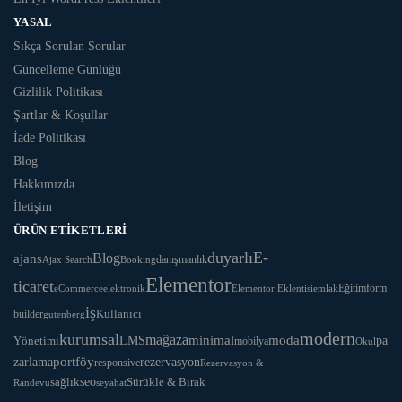
YASAL
Sıkça Sorulan Sorular
Güncelleme Günlüğü
Gizlilik Politikası
Şartlar & Koşullar
İade Politikası
Blog
Hakkımızda
İletişim
ÜRÜN ETIKETLERI
duyarlı
E-
Blog
ajans
danışmanlık
Ajax Search
Booking
Elementor
ticaret
Eğitim
form
eCommerce
Elementor Eklentisi
emlak
elektronik
iş
Kullanıcı
builder
gutenberg
modern
kurumsal
mağaza
LMS
minimal
moda
Yönetimi
pa
mobilya
Okul
portföy
rezervasyon
zarlama
responsive
Rezervasyon &
seo
Sürükle & Bırak
sağlık
Randevu
seyahat