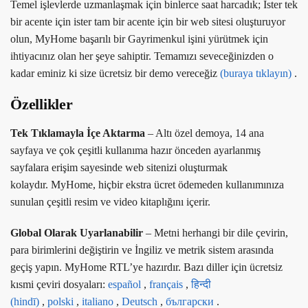
Temel işlevlerde uzmanlaşmak için binlerce saat harcadık; İster tek
bir acente için ister tam bir acente için bir web sitesi oluşturuyor
olun, MyHome başarılı bir Gayrimenkul işini yürütmek için
ihtiyacınız olan her şeye sahiptir. Temamızı seveceğinizden o
kadar eminiz ki size ücretsiz bir demo vereceğiz
(buraya tıklayın)
.
Özellikler
Tek Tıklamayla İçe Aktarma
– Altı özel demoya, 14 ana
sayfaya ve çok çeşitli kullanıma hazır önceden ayarlanmış
sayfalara erişim sayesinde web sitenizi oluşturmak
kolaydır. MyHome, hiçbir ekstra ücret ödemeden kullanımınıza
sunulan çeşitli resim ve video kitaplığını içerir.
Global Olarak Uyarlanabilir
– Metni herhangi bir dile çevirin,
para birimlerini değiştirin ve İngiliz ve metrik sistem arasında
geçiş yapın. MyHome RTL’ye hazırdır. Bazı diller için ücretsiz
kısmi çeviri dosyaları:
español
,
français
,
हिन्दी
(hindī)
,
polski
,
italiano
,
Deutsch
,
български
.