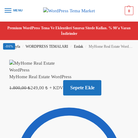
MENU
0
Premium WordPress Tema Ve Eklentileri Sınırsız Sitede Kullan. % 90’a Varan
İndirimler
Ana Sayfa
-86%
WORDPRESS TEMALARI
Emlak
MyHome Real Estate WordPress
/
/
/
MyHome Real Estate WordPress
Sepete Ekle
1.800,00
₺
249,00
₺
+ KDV