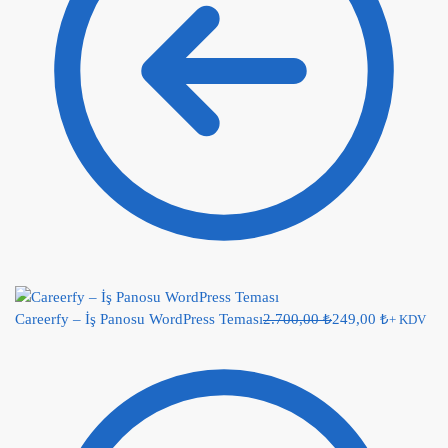
Careerfy – İş Panosu WordPress Teması
2.700,00
₺
249,00
₺
+ KDV