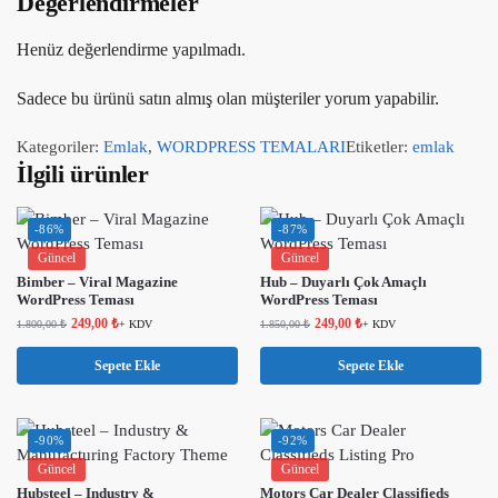
Değerlendirmeler
Henüz değerlendirme yapılmadı.
Sadece bu ürünü satın almış olan müşteriler yorum yapabilir.
Kategoriler:
Emlak
,
WORDPRESS TEMALARI
Etiketler:
emlak
İlgili ürünler
-86%
-87%
Güncel
Güncel
Bimber – Viral Magazine
Hub – Duyarlı Çok Amaçlı
WordPress Teması
WordPress Teması
249,00
₺
249,00
₺
1.800,00
₺
+ KDV
1.850,00
₺
+ KDV
Sepete Ekle
Sepete Ekle
-90%
-92%
Güncel
Güncel
Hubsteel – Industry &
Motors Car Dealer Classifieds