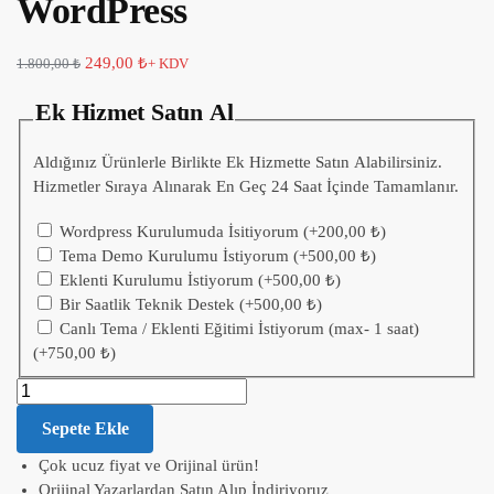
WordPress
249,00
₺
1.800,00
₺
+ KDV
Ek Hizmet Satın Al
Aldığınız Ürünlerle Birlikte Ek Hizmette Satın Alabilirsiniz.
Hizmetler Sıraya Alınarak En Geç 24 Saat İçinde Tamamlanır.
Wordpress Kurulumuda İsitiyorum
(+
200,00
₺
)
Tema Demo Kurulumu İstiyorum
(+
500,00
₺
)
Eklenti Kurulumu İstiyorum
(+
500,00
₺
)
Bir Saatlik Teknik Destek
(+
500,00
₺
)
Canlı Tema / Eklenti Eğitimi İstiyorum (max- 1 saat)
(+
750,00
₺
)
Sepete Ekle
Çok ucuz fiyat ve Orijinal ürün!
Orijinal Yazarlardan Satın Alıp İndiriyoruz