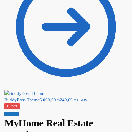
BuddyBoss Theme
6.000,00
₺
249,00
₺
+ KDV
Güncel
İndirim!
MyHome Real Estate