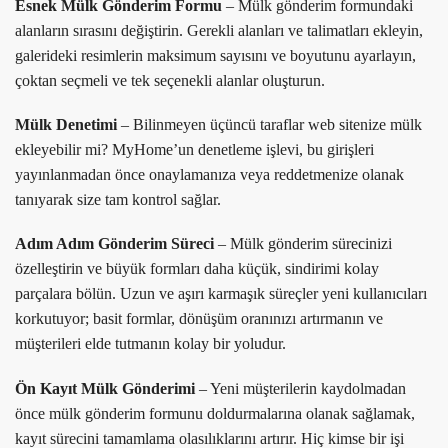
Esnek Mülk Gönderim Formu
– Mülk gönderim formundaki
alanların sırasını değiştirin. Gerekli alanları ve talimatları ekleyin,
galerideki resimlerin maksimum sayısını ve boyutunu ayarlayın,
çoktan seçmeli ve tek seçenekli alanlar oluşturun.
Mülk Denetimi
– Bilinmeyen üçüncü taraflar web sitenize mülk
ekleyebilir mi? MyHome’un denetleme işlevi, bu girişleri
yayınlanmadan önce onaylamanıza veya reddetmenize olanak
tanıyarak size tam kontrol sağlar.
Adım Adım Gönderim Süreci
– Mülk gönderim sürecinizi
özelleştirin ve büyük formları daha küçük, sindirimi kolay
parçalara bölün. Uzun ve aşırı karmaşık süreçler yeni kullanıcıları
korkutuyor; basit formlar, dönüşüm oranınızı artırmanın ve
müşterileri elde tutmanın kolay bir yoludur.
Ön Kayıt Mülk Gönderimi
– Yeni müşterilerin kaydolmadan
önce mülk gönderim formunu doldurmalarına olanak sağlamak,
kayıt sürecini tamamlama olasılıklarını artırır. Hiç kimse bir işi