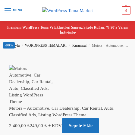
MENU
0
Premium WordPress Tema Ve Eklentileri Sınırsız Sitede Kullan. % 90’a Varan
İndirimler
Ana Sayfa
-90%
WORDPRESS TEMALARI
Kurumsal
Motors – Automotive, Car Dealership, Car Rental, Auto, Classified Ads, Listing WordPress Theme
/
/
/
Motors – Automotive, Car Dealership, Car Rental, Auto,
Classified Ads, Listing WordPress Theme
Sepete Ekle
2.400,00
₺
249,00
₺
+ KDV