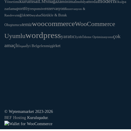
modern
kurumsal
mağaza
LMS
minimal
moda
Yönetimi
pa
mobilya
Okul
portföy
rezervasyon
zarlama
responsive
Rezervasyon &
seo
Sürükle & Bırak
sağlık
Randevu
seyahat
woocommerce
WooCommerce
temiz
Oluşturucu
wordpress
Uyumlu
yaratıcı
çok
yith
Ödeme Optimizasyonu
amaçlı
İyi Belgelenmiş
şirket
İnşaat
© Wptemamarket 2023-2026
BEF Hosting
Kuruluşudur.