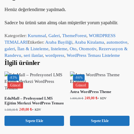
Henüz değerlendirme yapılmadı.
Sadece bu ürünü satın almış olan müşteriler yorum yapabilir.
Kategoriler:
Kurumsal
,
Galeri
,
ThemeForest
,
WORDPRESS
TEMALARI
Etiketler:
Araba Bayiliği
,
Araba Kiralama
,
automotive
,
galeri
,
İlan & Listeleme
,
listeleme
,
Oto
,
Otomotiv
,
Rezervasyon &
Randevu
,
seri ilanlar
,
wordpress
,
WordPress Teması Listeleme
İlgili ürünler
-83%
-86%
Güncel
Güncel
Astra WordPress Theme
EduMall – Profesyonel LMS
249,00
₺
1.800,00
₺
+ KDV
Eğitim Merkezi WordPress Teması
249,00
₺
1.500,00
₺
+ KDV
Sepete Ekle
Sepete Ekle