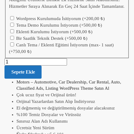
Hizmetler Sıraya Alınarak En Geç 24 Saat İçinde Tamamlanır.
Wordpress Kurulumuda İsitiyorum
(+
200,00
₺
)
Tema Demo Kurulumu İstiyorum
(+
500,00
₺
)
Eklenti Kurulumu İstiyorum
(+
500,00
₺
)
Bir Saatlik Teknik Destek
(+
500,00
₺
)
Canlı Tema / Eklenti Eğitimi İstiyorum (max- 1 saat)
(+
750,00
₺
)
Sepete Ekle
Motors – Automotive, Car Dealership, Car Rental, Auto,
Classified Ads, Listing WordPress Theme Satın Al
Çok ucuz fiyat ve Orijinal ürün!
Orijinal Yazarlardan Satın Alıp İndiriyoruz
El değmemiş ve değiştirilmemiş dosyalar alacaksınız
%100 Temiz Dosyalar ve Virüssüz
Sınırsız Alan Adı Kullanımı
Ücretsiz Yeni Sürüm