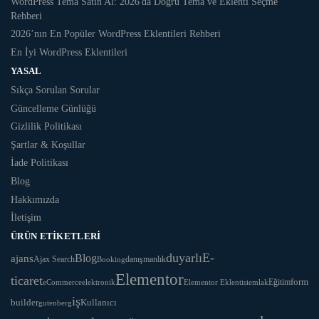
WordPress Tema Satın Al: 2026'da Doğru Tema ve Eklenti Seçme
Rehberi
2026’nın En Popüler WordPress Eklentileri Rehberi
En İyi WordPress Eklentileri
YASAL
Sıkça Sorulan Sorular
Güncelleme Günlüğü
Gizlilik Politikası
Şartlar & Koşullar
İade Politikası
Blog
Hakkımızda
İletişim
ÜRÜN ETIKETLERI
duyarlı
E-
Blog
ajans
Ajax Search
danışmanlık
Booking
Elementor
ticaret
Eğitim
form
eCommerce
Elementor Eklentisi
emlak
elektronik
iş
Kullanıcı
builder
gutenberg