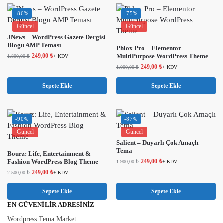
-86%
-75%
Güncel
Güncel
JNews – WordPress Gazete Dergisi
Blogu AMP Teması
Phlox Pro – Elementor
249,00
₺
MultiPurpose WordPress Theme
1.800,00
₺
+ KDV
249,00
₺
1.000,00
₺
+ KDV
Sepete Ekle
Sepete Ekle
-90%
-87%
Güncel
Güncel
Salient – ​​Duyarlı Çok Amaçlı
Tema
Bourz: Life, Entertainment &
Fashion WordPress Blog Theme
249,00
₺
1.900,00
₺
+ KDV
249,00
₺
2.500,00
₺
+ KDV
Sepete Ekle
Sepete Ekle
EN GÜVENILIR ADRESINIZ
Wordpress Tema Market