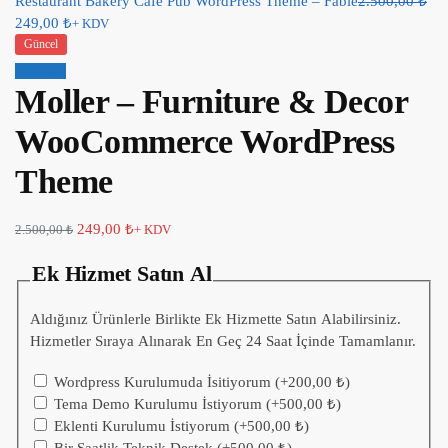
Restaurant Bakery Cafe Pub WordPress Theme – Fable
2.500,00
₺
249,00
₺
+ KDV
Güncel
İndirim!
Moller – Furniture & Decor
WooCommerce WordPress
Theme
249,00
₺
2.500,00
₺
+ KDV
Ek Hizmet Satın Al
Aldığınız Ürünlerle Birlikte Ek Hizmette Satın Alabilirsiniz.
Hizmetler Sıraya Alınarak En Geç 24 Saat İçinde Tamamlanır.
Wordpress Kurulumuda İsitiyorum
(+
200,00
₺
)
Tema Demo Kurulumu İstiyorum
(+
500,00
₺
)
Eklenti Kurulumu İstiyorum
(+
500,00
₺
)