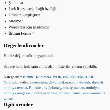
Şablonlar
İstek listesi isteğe bağlı özelliği
Ürünleri karşılaştırın
MailPoet
WordPress için Mailchimp
İletişim Formu 7
Değerlendirmeler
Henüz değerlendirme yapılmadı.
Sadece bu ürünü satın almış olan müşteriler yorum yapabilir.
Kategoriler:
İşletme
,
Kurumsal
,
WORDPRESS TEMALARI
,
Yaratıcı
Etiketler:
aksesuarlar
,
dekor
,
dekorasyon
,
duyarlı
,
duyarlı
mobilya teması
,
E-ticaret
,
ev dekorasyonu
,
iç mekan
,
mobilya
,
mobilya mağazası
,
mobilya teması
,
modern
,
temiz
,
woocommerce
teması
İlgili ürünler