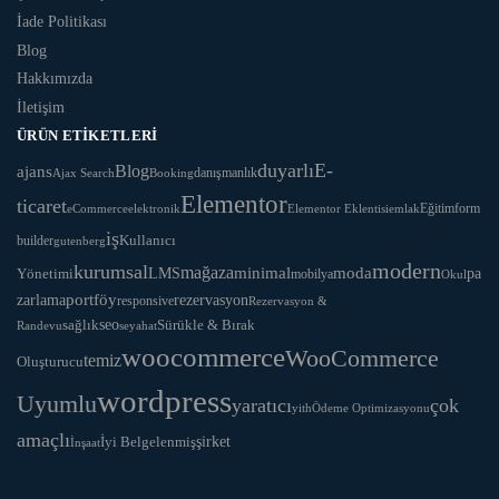
İade Politikası
Blog
Hakkımızda
İletişim
ÜRÜN ETIKETLERI
duyarlı
E-
Blog
ajans
danışmanlık
Ajax Search
Booking
Elementor
ticaret
Eğitim
form
eCommerce
Elementor Eklentisi
emlak
elektronik
iş
Kullanıcı
builder
gutenberg
modern
kurumsal
mağaza
LMS
minimal
moda
Yönetimi
pa
mobilya
Okul
portföy
rezervasyon
zarlama
responsive
Rezervasyon &
seo
Sürükle & Bırak
sağlık
Randevu
seyahat
woocommerce
WooCommerce
temiz
Oluşturucu
wordpress
Uyumlu
yaratıcı
çok
yith
Ödeme Optimizasyonu
amaçlı
İyi Belgelenmiş
şirket
İnşaat