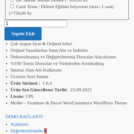
Bir Saatlik Teknik Destek
(+
500,00
₺
)
Canlı Tema / Eklenti Eğitimi İstiyorum (max- 1 saat)
(+
750,00
₺
)
Sepete Ekle
Çok uygun fiyat & Orijinal ürün!
Orijinal Yazarlardan Satın Alır ve İndiririz
Dokunulmamış ve Değiştirilmemiş Dosyalar Alacaksınız
%100 Temiz Dosyalar ve Virüslerden Arındırılmış
Sınırsız Alan Adı Kullanımı
Ücretsiz Yeni Sürüm
Ürün Sürümü :
1.0.4
Ürün Son Güncelleme Tarihi:
23.09.2025
Lisans:
GPL
Moller – Furniture & Decor WooCommerce WordPress Theme
DEMO BAĞLANTI
Açıklama
Değerlendirmeler
0