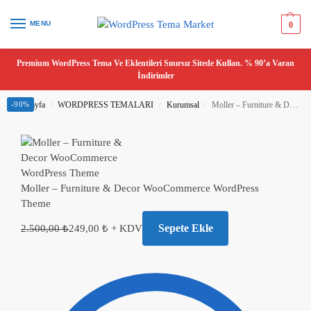
MENU
0
Premium WordPress Tema Ve Eklentileri Sınırsız Sitede Kullan. % 90’a Varan
İndirimler
Ana Sayfa
-90%
WORDPRESS TEMALARI
Kurumsal
Moller – Furniture & Decor WooCommerce WordPress Theme
/
/
/
Moller – Furniture & Decor WooCommerce WordPress
Theme
Sepete Ekle
2.500,00
₺
249,00
₺
+ KDV