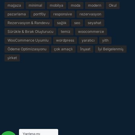
mağaza
minimal
mobilya
moda
modern
Okul
pazarlama
portföy
responsive
rezervasyon
Rezervasyon & Randevu
sağlık
seo
seyahat
Sürükle & Bırak Oluşturucu
temiz
woocommerce
WooCommerce Uyumlu
wordpress
yaratıcı
yith
Ödeme Optimizasyonu
çok amaçlı
İnşaat
İyi Belgelenmiş
şirket
Yardıma mı