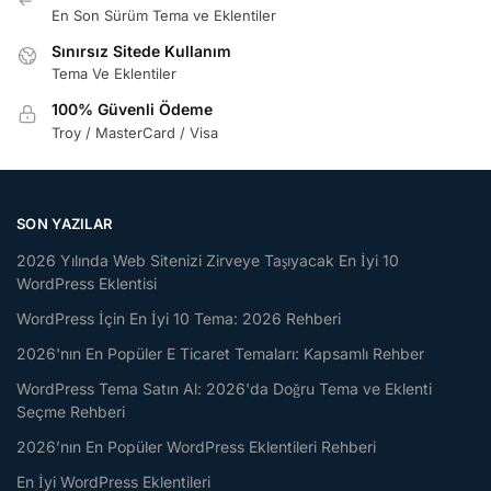
En Son Sürüm Tema ve Eklentiler
Sınırsız Sitede Kullanım
Tema Ve Eklentiler
100% Güvenli Ödeme
Troy / MasterCard / Visa
SON YAZILAR
2026 Yılında Web Sitenizi Zirveye Taşıyacak En İyi 10
WordPress Eklentisi
WordPress İçin En İyi 10 Tema: 2026 Rehberi
2026'nın En Popüler E Ticaret Temaları: Kapsamlı Rehber
WordPress Tema Satın Al: 2026'da Doğru Tema ve Eklenti
Seçme Rehberi
2026’nın En Popüler WordPress Eklentileri Rehberi
En İyi WordPress Eklentileri