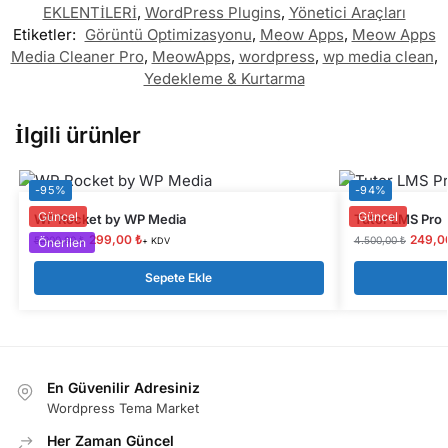
EKLENTİLERİ
,
WordPress Plugins
,
Yönetici Araçları
Etiketler:
Görüntü Optimizasyonu
,
Meow Apps
,
Meow Apps
Media Cleaner Pro
,
MeowApps
,
wordpress
,
wp media clean
,
Yedekleme & Kurtarma
İlgili ürünler
-95%
-94%
Güncel
Güncel
WP Rocket by WP Media
Tutor LMS Pro
299,00
₺
249,
5.900,00
₺
4.500,00
₺
Önerilen
+ KDV
Sepete Ekle
En Güvenilir Adresiniz
Wordpress Tema Market
Her Zaman Güncel