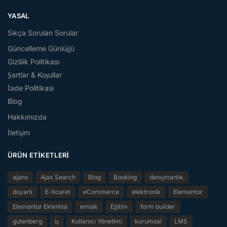
YASAL
Sıkça Sorulan Sorular
Güncelleme Günlüğü
Gizlilik Politikası
Şartlar & Koşullar
İade Politikası
Blog
Hakkımızda
İletişim
ÜRÜN ETIKETLERI
ajans
Ajax Search
Blog
Booking
danışmanlık
duyarlı
E-ticaret
eCommerce
elektronik
Elementor
Elementor Eklentisi
emlak
Eğitim
form builder
gutenberg
iş
Kullanıcı Yönetimi
kurumsal
LMS