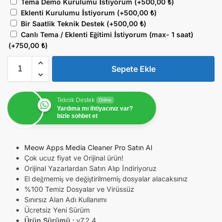
Tema Demo Kurulumu İstiyorum
(+
500,00
₺
)
Eklenti Kurulumu İstiyorum
(+
500,00
₺
)
Bir Saatlik Teknik Destek
(+
500,00
₺
)
Canlı Tema / Eklenti Eğitimi İstiyorum (max- 1 saat)
(+
750,00
₺
)
Sepete Ekle
Teknik Destek
Online
Yardıma mı ihtiyacınız var?
bizle sohbet et
Meow Apps Media Cleaner Pro Satın Al
Çok ucuz fiyat ve Orijinal ürün!
Orijinal Yazarlardan Satın Alıp İndiriyoruz
El değmemiş ve değiştirilmemiş dosyalar alacaksınız
%100 Temiz Dosyalar ve Virüssüz
Sınırsız Alan Adı Kullanımı
Ücretsiz Yeni Sürüm
Ürün Sürümü :
v7.2.4