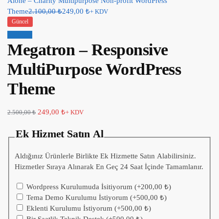
Alone – Charity Multipurpose Non-profit WordPress
Theme
2.100,00
₺
249,00
₺
+ KDV
Güncel
İndirim!
Megatron – Responsive
MultiPurpose WordPress
Theme
249,00
₺
2.500,00
₺
+ KDV
Ek Hizmet Satın Al
Aldığınız Ürünlerle Birlikte Ek Hizmette Satın Alabilirsiniz.
Hizmetler Sıraya Alınarak En Geç 24 Saat İçinde Tamamlanır.
Wordpress Kurulumuda İsitiyorum
(+
200,00
₺
)
Tema Demo Kurulumu İstiyorum
(+
500,00
₺
)
Eklenti Kurulumu İstiyorum
(+
500,00
₺
)