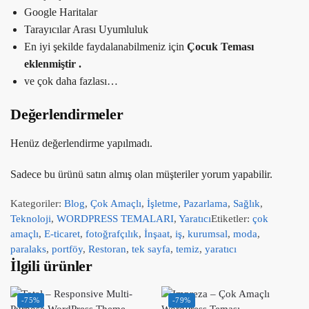
Google Haritalar
Tarayıcılar Arası Uyumluluk
En iyi şekilde faydalanabilmeniz için
Çocuk Teması
eklenmiştir .
ve çok daha fazlası…
Değerlendirmeler
Henüz değerlendirme yapılmadı.
Sadece bu ürünü satın almış olan müşteriler yorum yapabilir.
Kategoriler:
Blog
,
Çok Amaçlı
,
İşletme
,
Pazarlama
,
Sağlık
,
Teknoloji
,
WORDPRESS TEMALARI
,
Yaratıcı
Etiketler:
çok
amaçlı
,
E-ticaret
,
fotoğrafçılık
,
İnşaat
,
iş
,
kurumsal
,
moda
,
paralaks
,
portföy
,
Restoran
,
tek sayfa
,
temiz
,
yaratıcı
İlgili ürünler
-75%
-79%