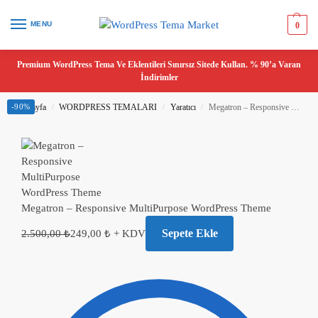
MENU
0
Premium WordPress Tema Ve Eklentileri Sınırsız Sitede Kullan. % 90’a Varan
İndirimler
Ana Sayfa
-90%
WORDPRESS TEMALARI
Yaratıcı
Megatron – Responsive MultiPurpose WordPress Theme
/
/
/
Megatron – Responsive MultiPurpose WordPress Theme
Sepete Ekle
2.500,00
₺
249,00
₺
+ KDV