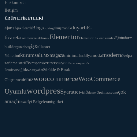
Hakkımızda
İletişim
ÜRÜN ETIKETLERI
duyarlı
E-
Blog
ajans
Ajax Search
danışmanlık
Booking
Elementor
ticaret
Eğitim
form
eCommerce
Elementor Eklentisi
emlak
elektronik
iş
Kullanıcı
builder
gutenberg
modern
kurumsal
mağaza
LMS
minimal
moda
Yönetimi
pa
mobilya
Okul
portföy
rezervasyon
zarlama
responsive
Rezervasyon &
seo
Sürükle & Bırak
sağlık
Randevu
seyahat
woocommerce
WooCommerce
temiz
Oluşturucu
wordpress
Uyumlu
yaratıcı
çok
yith
Ödeme Optimizasyonu
amaçlı
İyi Belgelenmiş
şirket
İnşaat