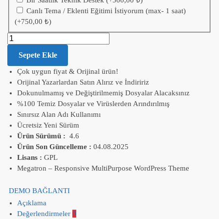
Bir Saatlik Teknik Destek
(+
500,00
₺
)
Canlı Tema / Eklenti Eğitimi İstiyorum (max- 1 saat)
(+
750,00
₺
)
Sepete Ekle
Çok uygun fiyat & Orijinal ürün!
Orijinal Yazarlardan Satın Alırız ve İndiririz
Dokunulmamış ve Değiştirilmemiş Dosyalar Alacaksınız
%100 Temiz Dosyalar ve Virüslerden Arındırılmış
Sınırsız Alan Adı Kullanımı
Ücretsiz Yeni Sürüm
Ürün Sürümü :
4.6
Ürün Son Güncelleme :
04.08.2025
Lisans :
GPL
Megatron – Responsive MultiPurpose WordPress Theme
DEMO BAĞLANTI
Açıklama
Değerlendirmeler
0