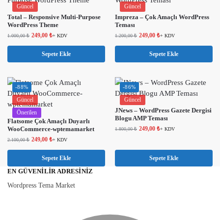
Güncel
Güncel
Total – Responsive Multi-Purpose
Impreza – Çok Amaçlı WordPress
WordPress Theme
Teması
249,00
₺
249,00
₺
1.000,00
₺
+ KDV
1.200,00
₺
+ KDV
Sepete Ekle
Sepete Ekle
-88%
-86%
Güncel
Güncel
JNews – WordPress Gazete Dergisi
Önerilen
Blogu AMP Teması
Flatsome Çok Amaçlı Duyarlı
WooCommerce-wptemamarket
249,00
₺
1.800,00
₺
+ KDV
249,00
₺
2.100,00
₺
+ KDV
Sepete Ekle
Sepete Ekle
EN GÜVENILIR ADRESINIZ
Wordpress Tema Market