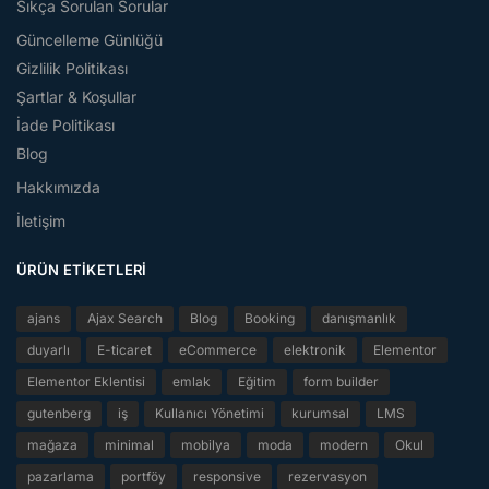
Sıkça Sorulan Sorular
Güncelleme Günlüğü
Gizlilik Politikası
Şartlar & Koşullar
İade Politikası
Blog
Hakkımızda
İletişim
ÜRÜN ETIKETLERI
ajans
Ajax Search
Blog
Booking
danışmanlık
duyarlı
E-ticaret
eCommerce
elektronik
Elementor
Elementor Eklentisi
emlak
Eğitim
form builder
gutenberg
iş
Kullanıcı Yönetimi
kurumsal
LMS
mağaza
minimal
mobilya
moda
modern
Okul
pazarlama
portföy
responsive
rezervasyon