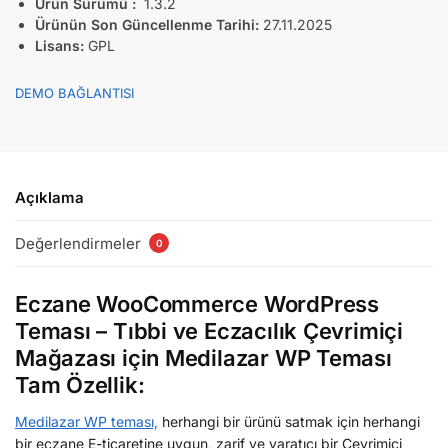
Ürün Sürümü :
1.3.2
Ürünün Son Güncellenme Tarihi:
27.11.2025
Lisans:
GPL
DEMO BAĞLANTISI
Açıklama
Değerlendirmeler
0
Eczane WooCommerce WordPress
Teması – Tıbbi ve Eczacılık Çevrimiçi
Mağazası için Medilazar WP Teması
Tam Özellik:
Medilazar WP teması,
herhangi bir ürünü satmak için herhangi
bir eczane E-ticaretine uygun, zarif ve yaratıcı bir Çevrimiçi