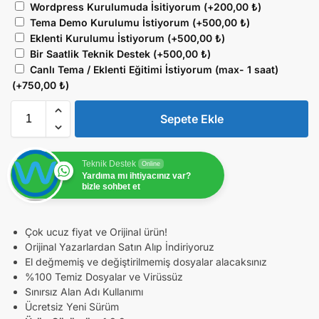
Wordpress Kurulumuda İsitiyorum
(+
200,00
₺
)
Tema Demo Kurulumu İstiyorum
(+
500,00
₺
)
Eklenti Kurulumu İstiyorum
(+
500,00
₺
)
Bir Saatlik Teknik Destek
(+
500,00
₺
)
Canlı Tema / Eklenti Eğitimi İstiyorum (max- 1 saat)
(+
750,00
₺
)
Sepete Ekle
Teknik Destek
Online
Yardıma mı ihtiyacınız var?
bizle sohbet et
Çok ucuz fiyat ve Orijinal ürün!
Orijinal Yazarlardan Satın Alıp İndiriyoruz
El değmemiş ve değiştirilmemiş dosyalar alacaksınız
%100 Temiz Dosyalar ve Virüssüz
Sınırsız Alan Adı Kullanımı
Ücretsiz Yeni Sürüm