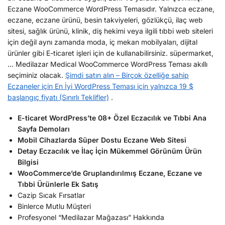
Eczane WooCommerce WordPress Temasıdır. Yalnızca eczane,
eczane, eczane ürünü, besin takviyeleri, gözlükçü, ilaç web
sitesi, sağlık ürünü, klinik, diş hekimi veya ilgili tıbbi web siteleri
için değil aynı zamanda moda, iç mekan mobilyaları, dijital
ürünler gibi E-ticaret işleri için de kullanabilirsiniz. süpermarket,
… Medilazar Medical WooCommerce WordPress Teması akıllı
seçiminiz olacak.
Şimdi satın alın – Birçok özelliğe sahip
Eczaneler için En İyi WordPress Teması için yalnızca 19 $
başlangıç ​​fiyatı (Sınırlı Teklifler)
.
E-ticaret WordPress’te 08+ Özel Eczacılık ve Tıbbi Ana
Sayfa Demoları
Mobil Cihazlarda Süper Dostu Eczane Web Sitesi
Detay Eczacılık ve İlaç İçin Mükemmel Görünüm Ürün
Bilgisi
WooCommerce’de Gruplandırılmış Eczane, Eczane ve
Tıbbi Ürünlerle Ek Satış
Cazip Sıcak Fırsatlar
Binlerce Mutlu Müşteri
Profesyonel “Medilazar Mağazası” Hakkında