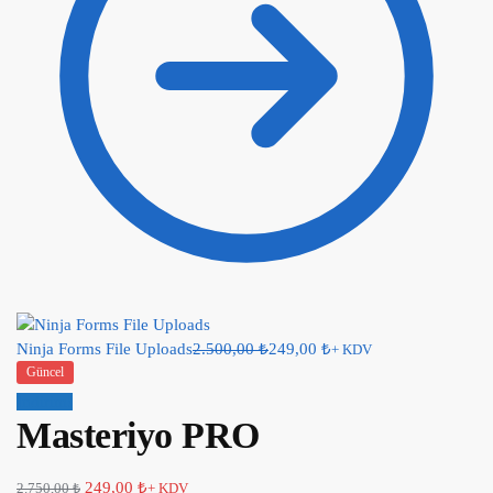
Ninja Forms File Uploads
2.500,00
₺
249,00
₺
+ KDV
Güncel
İndirim!
Masteriyo PRO
249,00
₺
2.750,00
₺
+ KDV