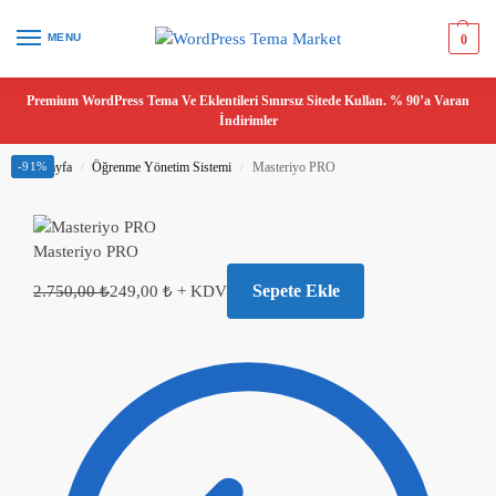
MENU
0
Premium WordPress Tema Ve Eklentileri Sınırsız Sitede Kullan. % 90’a Varan
İndirimler
Ana Sayfa
-91%
Öğrenme Yönetim Sistemi
Masteriyo PRO
/
/
Masteriyo PRO
Sepete Ekle
2.750,00
₺
249,00
₺
+ KDV