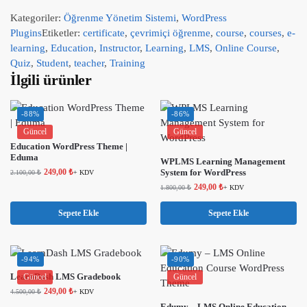
Kategoriler:
Öğrenme Yönetim Sistemi
,
WordPress
Plugins
Etiketler:
certificate
,
çevrimiçi öğrenme
,
course
,
courses
,
e-
learning
,
Education
,
Instructor
,
Learning
,
LMS
,
Online Course
,
Quiz
,
Student
,
teacher
,
Training
İlgili ürünler
-88%
-86%
Güncel
Güncel
Education WordPress Theme |
Eduma
WPLMS Learning Management
249,00
₺
System for WordPress
2.100,00
₺
+ KDV
249,00
₺
1.800,00
₺
+ KDV
Sepete Ekle
Sepete Ekle
-94%
-90%
LearnDash LMS Gradebook
Güncel
Güncel
249,00
₺
4.500,00
₺
+ KDV
Edumy – LMS Online Education