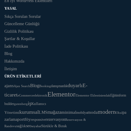
En İyi WordPress Eklentileri
YASAL
Sıkça Sorulan Sorular
Güncelleme Günlüğü
Gizlilik Politikası
Şartlar & Koşullar
İade Politikası
Blog
Hakkımızda
İletişim
ÜRÜN ETIKETLERI
duyarlı
E-
Blog
ajans
danışmanlık
Ajax Search
Booking
Elementor
ticaret
Eğitim
form
eCommerce
Elementor Eklentisi
emlak
elektronik
iş
Kullanıcı
builder
gutenberg
modern
kurumsal
mağaza
LMS
minimal
moda
Yönetimi
pa
mobilya
Okul
portföy
rezervasyon
zarlama
responsive
Rezervasyon &
seo
Sürükle & Bırak
sağlık
Randevu
seyahat