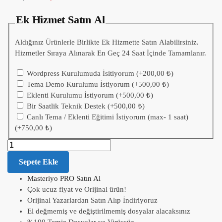
Ek Hizmet Satın Al
Aldığınız Ürünlerle Birlikte Ek Hizmette Satın Alabilirsiniz.
Hizmetler Sıraya Alınarak En Geç 24 Saat İçinde Tamamlanır.
Wordpress Kurulumuda İsitiyorum
(+
200,00
₺
)
Tema Demo Kurulumu İstiyorum
(+
500,00
₺
)
Eklenti Kurulumu İstiyorum
(+
500,00
₺
)
Bir Saatlik Teknik Destek
(+
500,00
₺
)
Canlı Tema / Eklenti Eğitimi İstiyorum (max- 1 saat)
(+
750,00
₺
)
Sepete Ekle
Masteriyo PRO Satın Al
Çok ucuz fiyat ve Orijinal ürün!
Orijinal Yazarlardan Satın Alıp İndiriyoruz
El değmemiş ve değiştirilmemiş dosyalar alacaksınız
%100 Temiz Dosyalar ve Virüssüz