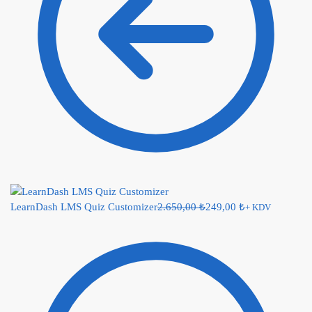
LearnDash LMS Quiz Customizer
2.650,00
₺
249,00
₺
+ KDV