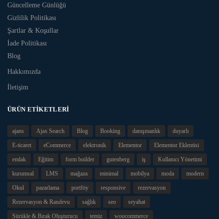
Güncelleme Günlüğü
Gizlilik Politikası
Şartlar & Koşullar
İade Politikası
Blog
Hakkımızda
İletişim
ÜRÜN ETIKETLERI
ajans
Ajax Search
Blog
Booking
danışmanlık
duyarlı
E-ticaret
eCommerce
elektronik
Elementor
Elementor Eklentisi
emlak
Eğitim
form builder
gutenberg
iş
Kullanıcı Yönetimi
kurumsal
LMS
mağaza
minimal
mobilya
moda
modern
Okul
pazarlama
portföy
responsive
rezervasyon
Rezervasyon & Randevu
sağlık
seo
seyahat
Sürükle & Bırak Oluşturucu
temiz
woocommerce