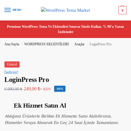
MENU
0
Premium WordPress Tema Ve Eklentileri Sınırsız Sitede Kullan. % 90’a Varan
İndirimler
Ana Sayfa
WORDPRESS EKLENTİLERİ
Araçlar
LoginPress Pro
/
/
/
Güncel
İndirim!
LoginPress Pro
249,00
₺
6.000,00
₺
+ KDV
-96%
Ek Hizmet Satın Al
Aldığınız Ürünlerle Birlikte Ek Hizmette Satın Alabilirsiniz.
Hizmetler Sıraya Alınarak En Geç 24 Saat İçinde Tamamlanır.