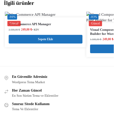
İlgili ürünler
-90%
-83%
Güncel
Güncel
WooCommerce API Manager
249,00
₺
Visual Compose
2.500,00
₺
+ KDV
Builder for Word
Sepete Ekle
249,00
₺
1.500,00
₺
En Güvenilir Adresiniz
Wordpress Tema Market
Her Zaman Güncel
En Son Sürüm Tema ve Eklentiler
Sınırsız Sitede Kullanım
Tema Ve Eklentiler