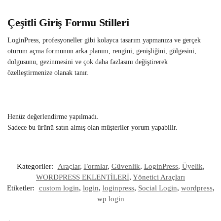
Çeşitli Giriş Formu Stilleri
LoginPress, profesyoneller gibi kolayca tasarım yapmanıza ve gerçek
oturum açma formunun arka planını, rengini, genişliğini, gölgesini,
dolgusunu, gezinmesini ve çok daha fazlasını değiştirerek
özelleştirmenize olanak tanır.
Henüz değerlendirme yapılmadı.
Sadece bu ürünü satın almış olan müşteriler yorum yapabilir.
Kategoriler:
Araçlar
,
Formlar
,
Güvenlik
,
LoginPress
,
Üyelik
,
WORDPRESS EKLENTİLERİ
,
Yönetici Araçları
Etiketler:
custom login
,
login
,
loginpress
,
Social Login
,
wordpress
,
wp login