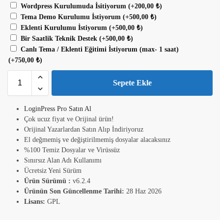
Wordpress Kurulumuda İsitiyorum
(+
200,00
₺
)
Tema Demo Kurulumu İstiyorum
(+
500,00
₺
)
Eklenti Kurulumu İstiyorum
(+
500,00
₺
)
Bir Saatlik Teknik Destek
(+
500,00
₺
)
Canlı Tema / Eklenti Eğitimi İstiyorum (max- 1 saat)
(+
750,00
₺
)
Sepete Ekle
LoginPress Pro Satın Al
Çok ucuz fiyat ve Orijinal ürün!
Orijinal Yazarlardan Satın Alıp İndiriyoruz
El değmemiş ve değiştirilmemiş dosyalar alacaksınız
%100 Temiz Dosyalar ve Virüssüz
Sınırsız Alan Adı Kullanımı
Ücretsiz Yeni Sürüm
Ürün Sürümü :
v6.2.4
Ürünün Son Güncellenme Tarihi:
28 Haz 2026
Lisans:
GPL