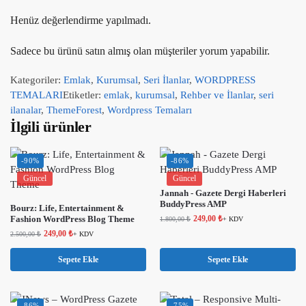
Henüz değerlendirme yapılmadı.
Sadece bu ürünü satın almış olan müşteriler yorum yapabilir.
Kategoriler:
Emlak
,
Kurumsal
,
Seri İlanlar
,
WORDPRESS
TEMALARI
Etiketler:
emlak
,
kurumsal
,
Rehber ve İlanlar
,
seri
ilanalar
,
ThemeForest
,
Wordpress Temaları
İlgili ürünler
-90%
-86%
Güncel
Güncel
Jannah - Gazete Dergi Haberleri
BuddyPress AMP
Bourz: Life, Entertainment &
Fashion WordPress Blog Theme
249,00
₺
1.800,00
₺
+ KDV
249,00
₺
2.500,00
₺
+ KDV
Sepete Ekle
Sepete Ekle
-86%
-75%