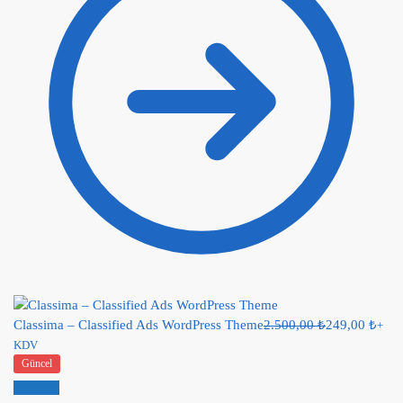
Classima – Classified Ads WordPress Theme
2.500,00
₺
249,00
₺
+
KDV
Güncel
İndirim!