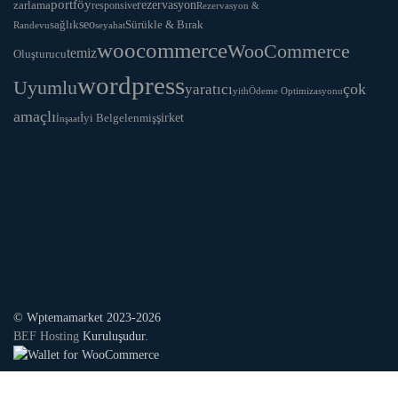
portföy
rezervasyon
zarlama
responsive
Rezervasyon &
seo
Sürükle & Bırak
sağlık
Randevu
seyahat
woocommerce
WooCommerce
temiz
Oluşturucu
wordpress
Uyumlu
yaratıcı
çok
yith
Ödeme Optimizasyonu
amaçlı
İyi Belgelenmiş
şirket
İnşaat
© Wptemamarket 2023-2026
BEF Hosting
Kuruluşudur.