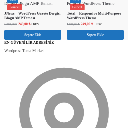
Güncel
Güncel
JNews – WordPress Gazete Dergisi
Total – Responsive Multi-Purpose
Blogu AMP Teması
WordPress Theme
249,00
₺
249,00
₺
1.800,00
₺
+ KDV
1.000,00
₺
+ KDV
Sepete Ekle
Sepete Ekle
EN GÜVENILIR ADRESINIZ
Wordpress Tema Market