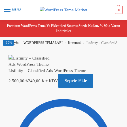
MENU
0
Premium WordPress Tema Ve Eklentileri Sınırsız Sitede Kullan. % 90’a Varan
İndirimler
Ana Sayfa
-90%
WORDPRESS TEMALARI
Kurumsal
Lisfinity – Classified Ads WordPress Theme
/
/
/
Lisfinity – Classified Ads WordPress Theme
Sepete Ekle
2.500,00
₺
249,00
₺
+ KDV