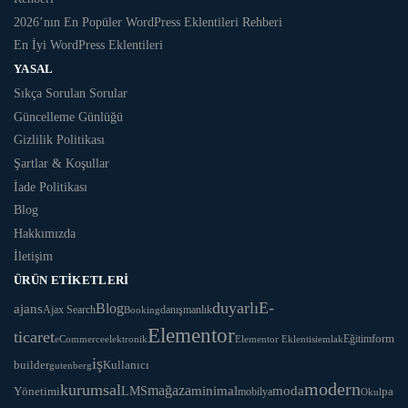
2026’nın En Popüler WordPress Eklentileri Rehberi
En İyi WordPress Eklentileri
YASAL
Sıkça Sorulan Sorular
Güncelleme Günlüğü
Gizlilik Politikası
Şartlar & Koşullar
İade Politikası
Blog
Hakkımızda
İletişim
ÜRÜN ETIKETLERI
duyarlı
E-
Blog
ajans
danışmanlık
Ajax Search
Booking
Elementor
ticaret
Eğitim
form
eCommerce
Elementor Eklentisi
emlak
elektronik
iş
Kullanıcı
builder
gutenberg
modern
kurumsal
mağaza
LMS
minimal
moda
Yönetimi
pa
mobilya
Okul