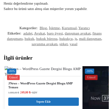
Henüz değerlendirme yapılmadı.
Sadece bu ürünü satın almış olan müşteriler yorum yapabilir.
Kategoriler:
Blog
,
İşletme
,
Kurumsal
,
Yaratıcı
Etiketler:
adalet
,
Avukat
,
baro üyesi
,
danışman avukat
,
finans
danışmanı
,
hukuk
,
hukuk bürosu
,
hukukçu
,
iş
,
mali danışman
,
savunma avukatı
,
şirket
,
yasal
İlgili ürünler
-86%
-90%
Güncel
Güncel
JNews – WordPress Gazete Dergisi Blogu AMP
Teması
249,00
₺
1.800,00
₺
+ KDV
Sepete Ekle