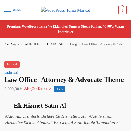
MENU
0
Premium WordPress Tema Ve Eklentileri Sınırsız Sitede Kullan. % 90’a Varan
İndirimler
Ana Sayfa
WORDPRESS TEMALARI
Blog
Law Office | Attorney & Advocate Theme
/
/
/
Güncel
İndirim!
Law Office | Attorney & Advocate Theme
249,00
₺
3.000,00
₺
+ KDV
-92%
Ek Hizmet Satın Al
Aldığınız Ürünlerle Birlikte Ek Hizmette Satın Alabilirsiniz.
Hizmetler Sıraya Alınarak En Geç 24 Saat İçinde Tamamlanır.