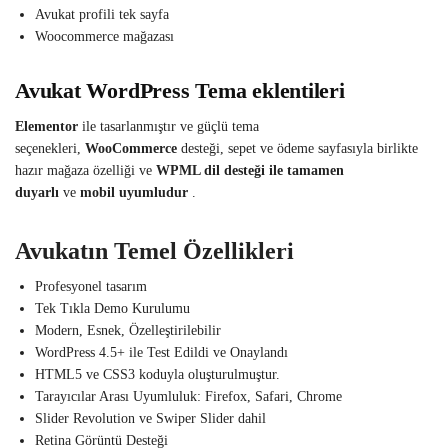
Avukat profili tek sayfa
Woocommerce mağazası
Avukat WordPress Tema eklentileri
Elementor
ile tasarlanmıştır ve güçlü tema
seçenekleri,
WooCommerce
desteği, sepet ve ödeme sayfasıyla birlikte
hazır mağaza özelliği ve
WPML dil desteği ile
tamamen
duyarlı
ve
mobil uyumludur
.
Avukatın Temel Özellikleri
Profesyonel tasarım
Tek Tıkla Demo Kurulumu
Modern, Esnek, Özelleştirilebilir
WordPress 4.5+ ile Test Edildi ve Onaylandı
HTML5 ve CSS3 koduyla oluşturulmuştur.
Tarayıcılar Arası Uyumluluk: Firefox, Safari, Chrome
Slider Revolution ve Swiper Slider dahil
Retina Görüntü Desteği