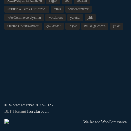
Rezervasyon & Randevu
sağlık
seo
seyahat
Sürükle & Bırak Oluşturucu
temiz
woocommerce
WooCommerce Uyumlu
wordpress
yaratıcı
yith
Ödeme Optimizasyonu
çok amaçlı
İnşaat
İyi Belgelenmiş
şirket
© Wptemamarket 2023-2026
BEF Hosting
Kuruluşudur.