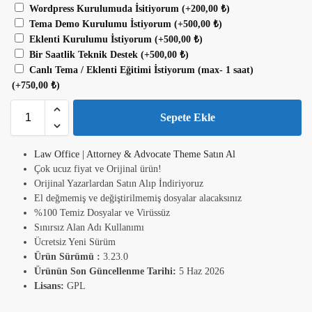
Wordpress Kurulumuda İsitiyorum
(+
200,00
₺
)
Tema Demo Kurulumu İstiyorum
(+
500,00
₺
)
Eklenti Kurulumu İstiyorum
(+
500,00
₺
)
Bir Saatlik Teknik Destek
(+
500,00
₺
)
Canlı Tema / Eklenti Eğitimi İstiyorum (max- 1 saat)
(+
750,00
₺
)
Sepete Ekle
Law Office | Attorney & Advocate Theme Satın Al
Çok ucuz fiyat ve Orijinal ürün!
Orijinal Yazarlardan Satın Alıp İndiriyoruz
El değmemiş ve değiştirilmemiş dosyalar alacaksınız
%100 Temiz Dosyalar ve Virüssüz
Sınırsız Alan Adı Kullanımı
Ücretsiz Yeni Sürüm
Ürün Sürümü :
3.23.0
Ürünün Son Güncellenme Tarihi:
5 Haz 2026
Lisans:
GPL