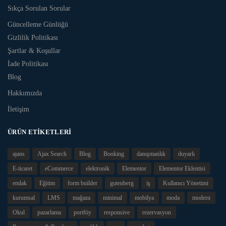
Sıkça Sorulan Sorular
Güncelleme Günlüğü
Gizlilik Politikası
Şartlar & Koşullar
İade Politikası
Blog
Hakkımızda
İletişim
ÜRÜN ETIKETLERI
ajans
Ajax Search
Blog
Booking
danışmanlık
duyarlı
E-ticaret
eCommerce
elektronik
Elementor
Elementor Eklentisi
emlak
Eğitim
form builder
gutenberg
iş
Kullanıcı Yönetimi
kurumsal
LMS
mağaza
minimal
mobilya
moda
modern
Okul
pazarlama
portföy
responsive
rezervasyon