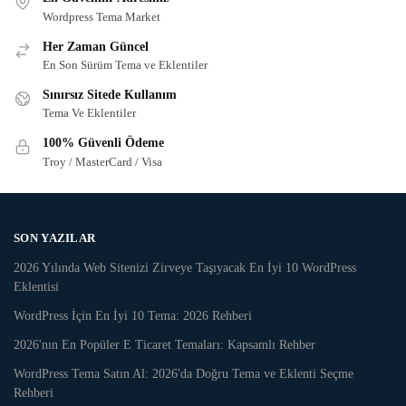
Wordpress Tema Market
Her Zaman Güncel
En Son Sürüm Tema ve Eklentiler
Sınırsız Sitede Kullanım
Tema Ve Eklentiler
100% Güvenli Ödeme
Troy / MasterCard / Visa
SON YAZILAR
2026 Yılında Web Sitenizi Zirveye Taşıyacak En İyi 10 WordPress
Eklentisi
WordPress İçin En İyi 10 Tema: 2026 Rehberi
2026'nın En Popüler E Ticaret Temaları: Kapsamlı Rehber
WordPress Tema Satın Al: 2026'da Doğru Tema ve Eklenti Seçme
Rehberi