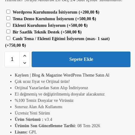
Wordpress Kurulumuda İsitiyorum
(+
200,00
₺
)
Tema Demo Kurulumu İstiyorum
(+
500,00
₺
)
Eklenti Kurulumu İstiyorum
(+
500,00
₺
)
Bir Saatlik Teknik Destek
(+
500,00
₺
)
Canlı Tema / Eklenti Eğitimi İstiyorum (max- 1 saat)
(+
750,00
₺
)
Sepete Ekle
Kayleen | Blog & Magazine WordPress Theme Satın Al
Çok ucuz fiyat ve Orijinal ürün!
Orijinal Yazarlardan Satın Alıp İndiriyoruz
El değmemiş ve değiştirilmemiş dosyalar alacaksınız
%100 Temiz Dosyalar ve Virüssüz
Sınırsız Alan Adı Kullanımı
Ücretsiz Yeni Sürüm
Ürün Sürümü :
v3.4
Ürünün Son Güncellenme Tarihi:
08 Tem 2026
Lisans:
GPL