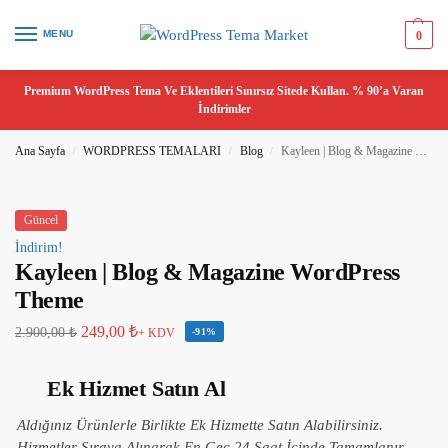
MENU
0
Premium WordPress Tema Ve Eklentileri Sınırsız Sitede Kullan. % 90’a Varan
İndirimler
Ana Sayfa
WORDPRESS TEMALARI
Blog
Kayleen | Blog & Magazine WordPress Theme
/
/
/
Güncel
İndirim!
Kayleen | Blog & Magazine WordPress
Theme
249,00
₺
2.900,00
₺
+ KDV
-91%
Ek Hizmet Satın Al
Aldığınız Ürünlerle Birlikte Ek Hizmette Satın Alabilirsiniz.
Hizmetler Sıraya Alınarak En Geç 24 Saat İçinde Tamamlanır.