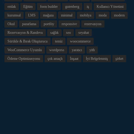
emlak
Eğitim
form builder
gutenberg
iş
Kullanıcı Yönetimi
kurumsal
LMS
mağaza
minimal
mobilya
moda
modern
Okul
pazarlama
portföy
responsive
rezervasyon
Rezervasyon & Randevu
sağlık
seo
seyahat
Sürükle & Bırak Oluşturucu
temiz
woocommerce
WooCommerce Uyumlu
wordpress
yaratıcı
yith
Ödeme Optimizasyonu
çok amaçlı
İnşaat
İyi Belgelenmiş
şirket