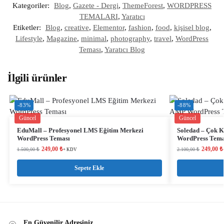
Kategoriler:
Blog
,
Gazete - Dergi
,
ThemeForest
,
WORDPRESS
TEMALARI
,
Yaratıcı
Etiketler:
Blog
,
creative
,
Elementor
,
fashion
,
food
,
kişisel blog
,
Lifestyle
,
Magazine
,
minimal
,
photography
,
travel
,
WordPress
Teması
,
Yaratıcı Blog
İlgili ürünler
-83%
-88%
Güncel
Güncel
EduMall – Profesyonel LMS Eğitim Merkezi
Soledad – Çok K
WordPress Teması
WordPress Tema
249,00
₺
249,00
₺
1.500,00
₺
2.100,00
₺
+ KDV
Sepete Ekle
En Güvenilir Adresiniz