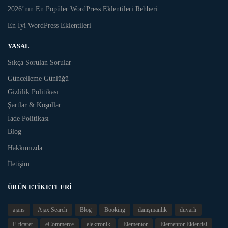
2026’nın En Popüler WordPress Eklentileri Rehberi
En İyi WordPress Eklentileri
YASAL
Sıkça Sorulan Sorular
Güncelleme Günlüğü
Gizlilik Politikası
Şartlar & Koşullar
İade Politikası
Blog
Hakkımızda
İletişim
ÜRÜN ETIKETLERI
ajans
Ajax Search
Blog
Booking
danışmanlık
duyarlı
E-ticaret
eCommerce
elektronik
Elementor
Elementor Eklentisi