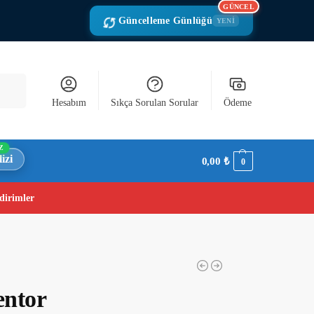
GÜNCEL
Güncelleme Günlüğü
YENİ
Ara
Hesabım
Sıkça Sorulan Sorular
Ödeme
Z
izi
0,00
₺
0
dirimler
entor