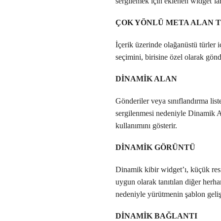
sergilemek için eklenen widget’larl
ÇOK YÖNLÜ META ALAN 
İçerik üzerinde olağanüstü türler i
seçimini, birisine özel olarak gönd
DİNAMİK ALAN
Gönderiler veya sınıflandırma lis
sergilenmesi nedeniyle Dinamik Al
kullanımını gösterir.
DİNAMİK GÖRÜNTÜ
Dinamik kibir widget’ı, küçük res
uygun olarak tanıtılan diğer herhan
nedeniyle yürütmenin şablon geliş
DİNAMİK BAĞLANTI