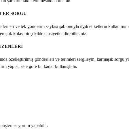
ılan şartların taklit edilmesinde kullanın.
İLER SORGU
nderileri ve tek gönderim sayfası şablonuyla ilgili etiketlerin kullanımın
ten çok kolay bir şekilde cinsiyetlendirebilirsiniz!
ÜZENLERİ
ında özelleştirilmiş gönderileri ve terimleri sergileyin, karmaşık sorgu 
ım yapısı, sete göre bu kadar kullanışlıdır.
müşteriler yorum yapabilir.