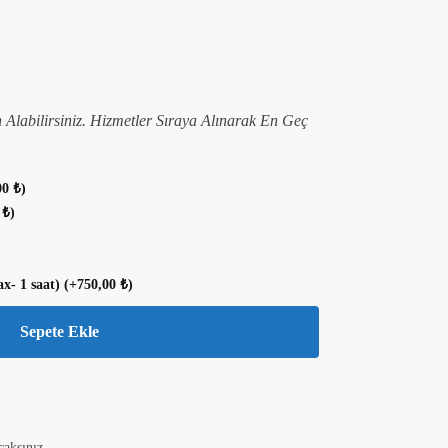
n Alabilirsiniz. Hizmetler Sıraya Alınarak En Geç
00
₺
)
0
₺
)
ax- 1 saat)
(+
750,00
₺
)
Sepete Ekle
caksınız