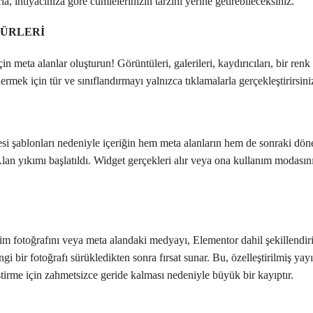
a, ihtiyacınıza göre cümlelerinizin tarzını yerine getirebileceksiniz.
TÜRLERİ
çin meta alanlar oluşturun! Görüntüleri, galerileri, kaydırıcıları, bir ren
ermek için tür ve sınıflandırmayı yalnızca tıklamalarla gerçekleştirirsini
tesi şablonları nedeniyle içeriğin hem meta alanların hem de sonraki dön
an yıkımı başlatıldı. Widget gerçekleri alır veya ona kullanım modasını
im fotoğrafını veya meta alandaki medyayı, Elementor dahil şekillendir
gi bir fotoğrafı sürükledikten sonra fırsat sunar. Bu, özelleştirilmiş yay
tirme için zahmetsizce geride kalması nedeniyle büyük bir kayıptır.