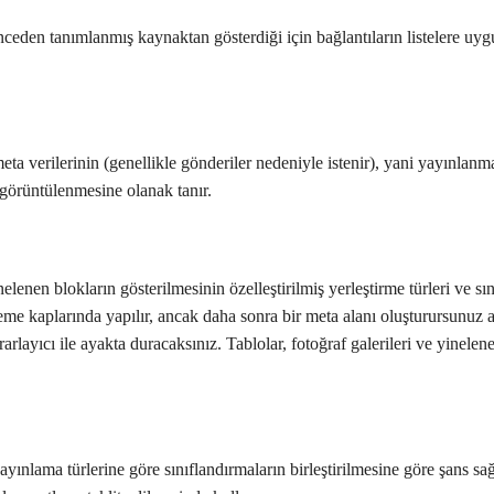
önceden tanımlanmış kaynaktan gösterdiği için bağlantıların listelere u
a verilerinin (genellikle gönderiler nedeniyle istenir), yani yayınlanm
lde görüntülenmesine olanak tanır.
elenen blokların gösterilmesinin özelleştirilmiş yerleştirme türleri ve sı
eme kaplarında yapılır, ancak daha sonra bir meta alanı oluşturursunuz a
rlayıcı ile ayakta duracaksınız. Tablolar, fotoğraf galerileri ve yinelene
yınlama türlerine göre sınıflandırmaların birleştirilmesine göre şans sağ