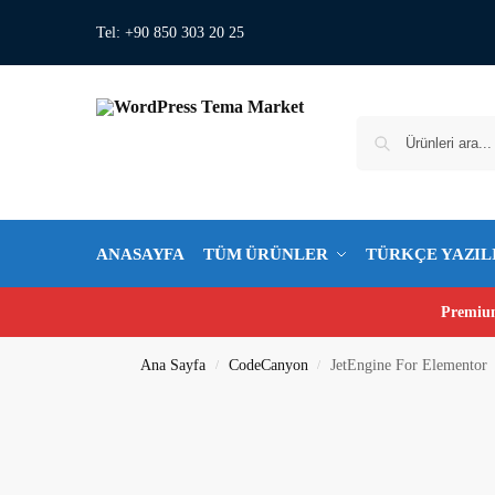
Tel: +90 850 303 20 25
ANASAYFA
TÜM ÜRÜNLER
TÜRKÇE YAZIL
Premium
Ana Sayfa
CodeCanyon
JetEngine For Elementor
/
/