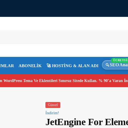
ÜCRETSİ
SEO Anal
IMLAR
ABONELİK
🚀 HOSTİNG & ALAN ADI
 WordPress Tema Ve Eklentileri Sınırsız Sitede Kullan. % 90’a Varan İn
Güncel
İndirim!
JetEngine For Elem