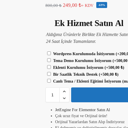
249,00
₺
800,00
₺
+ KDV
-69%
Ek Hizmet Satın Al
Aldığınız Ürünlerle Birlikte Ek Hizmette Satı
24 Saat İçinde Tamamlanır.
Wordpress Kurulumuda İsitiyorum
(+
200,
Tema Demo Kurulumu İstiyorum
(+
500,0
Eklenti Kurulumu İstiyorum
(+
500,00
₺
)
Bir Saatlik Teknik Destek
(+
500,00
₺
)
Canlı Tema / Eklenti Eğitimi İstiyorum (m
JetEngine For Elementor Satın Al
Çok ucuz fiyat ve Orijinal ürün!
Orijinal Yazarlardan Satın Alıp İndiriyoruz
El değmemiş ve değiştirilmemiş dosyalar ala