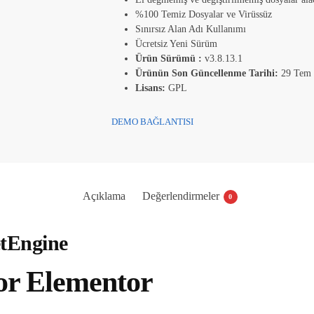
%100 Temiz Dosyalar ve Virüssüz
Sınırsız Alan Adı Kullanımı
Ücretsiz Yeni Sürüm
Ürün Sürümü :
v3.8.13.1
Ürünün Son Güncellenme Tarihi:
29 Tem
Lisans:
GPL
DEMO BAĞLANTISI
Açıklama
Değerlendirmeler
0
etEngine
or Elementor