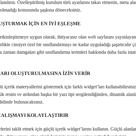
landırın. Özelleştirilmiş kurulum türü ayarlarını takas etmenin, meta ala
 olmadığı konusunda şaşkına döneceksiniz.
ŞTURMAK İÇİN EN İYİ EŞLEŞME
tkinleştirmeye uygun olarak, ihtiyacınız olan web sayfasını yayınlayan 
rlikte cinsiyet özel bir sınıflandırmayı ne kadar uyguladığı şaşırtıcıdır çü
ya zaman damgaları gibi sınıflandırma terimleri hakkında daha fazla istati
ARI OLUŞTURULMASINA İZİN VERİR
 içerik materyallerini göstermek için farklı widget’ları kullanabilirsiniz
çük resim ve ardından başka bir yazı tipi sergilendiğinden, dinamik alanl
lidinde bulunacaksınız.
ÇALIŞMAYI KOLAYLAŞTIRIR
elerini taklit etmek için güçlü içerik widget’larını kullanın. Güçlü alanları