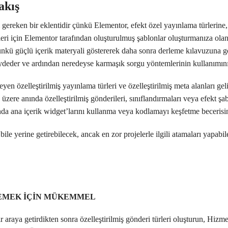
akış
gereken bir eklentidir çünkü Elementor, efekt özel yayınlama türlerine,
leri için Elementor tarafından oluşturulmuş şablonlar oluşturmanıza olan
çünkü güçlü içerik materyali göstererek daha sonra derleme kılavuzuna g
ydeder ve ardından neredeyse karmaşık sorgu yöntemlerinin kullanımını 
n özelleştirilmiş yayınlama türleri ve özelleştirilmiş meta alanları geli
zere anında özelleştirilmiş gönderileri, sınıflandırmaları veya efekt şabl
nda ana içerik widget’larını kullanma veya kodlamayı keşfetme becerisin
bile yerine getirebilecek, ancak en zor projelerle ilgili atamaları yapab
LEMEK İÇİN MÜKEMMEL
ir araya getirdikten sonra özelleştirilmiş gönderi türleri oluşturun, Hizm