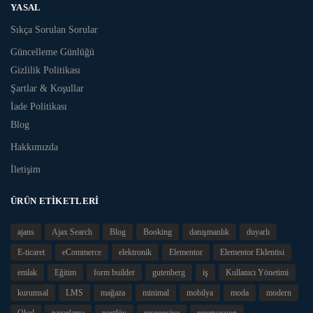
YASAL
Sıkça Sorulan Sorular
Güncelleme Günlüğü
Gizlilik Politikası
Şartlar & Koşullar
İade Politikası
Blog
Hakkımızda
İletişim
ÜRÜN ETIKETLERI
ajans
Ajax Search
Blog
Booking
danışmanlık
duyarlı
E-ticaret
eCommerce
elektronik
Elementor
Elementor Eklentisi
emlak
Eğitim
form builder
gutenberg
iş
Kullanıcı Yönetimi
kurumsal
LMS
mağaza
minimal
mobilya
moda
modern
Okul
pazarlama
portföy
responsive
rezervasyon