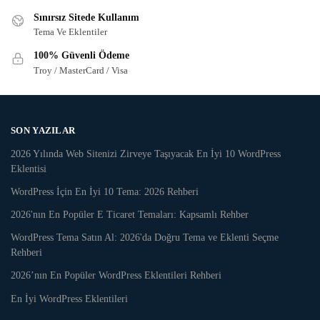
Sınırsız Sitede Kullanım
Tema Ve Eklentiler
100% Güvenli Ödeme
Troy / MasterCard / Visa
SON YAZILAR
2026 Yılında Web Sitenizi Zirveye Taşıyacak En İyi 10 WordPress
Eklentisi
WordPress İçin En İyi 10 Tema: 2026 Rehberi
2026'nın En Popüler E Ticaret Temaları: Kapsamlı Rehber
WordPress Tema Satın Al: 2026'da Doğru Tema ve Eklenti Seçme
Rehberi
2026’nın En Popüler WordPress Eklentileri Rehberi
En İyi WordPress Eklentileri