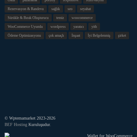
Rezervasyon & Randevu
sağlık
seo
seyahat
Sürükle & Bırak Oluşturucu
temiz
woocommerce
WooCommerce Uyumlu
wordpress
yaratıcı
yith
Ödeme Optimizasyonu
çok amaçlı
İnşaat
İyi Belgelenmiş
şirket
© Wptemamarket 2023-2026
BEF Hosting
Kuruluşudur.