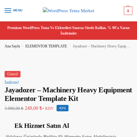
MENU
0
Premium WordPress Tema Ve Eklentileri Sınırsız Sitede Kullan. % 90’a Varan
İndirimler
Ana Sayfa
ELEMENTOR TEMPLATE
Jayadozer – Machinery Heavy Equipment Elementor Template Kit
/
/
Güncel
İndirim!
Jayadozer – Machinery Heavy Equipment
Elementor Template Kit
249,00
₺
3.000,00
₺
+ KDV
-92%
Ek Hizmet Satın Al
Aldığınız Ürünlerle Birlikte Ek Hizmette Satın Alabilirsiniz.