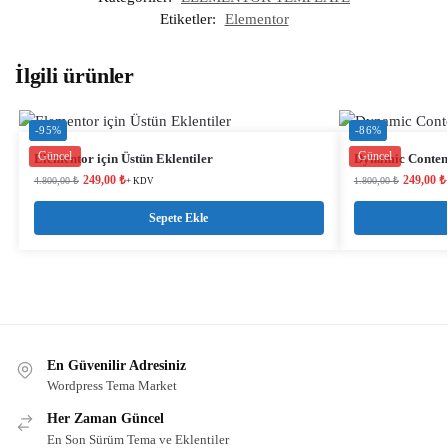
Etiketler:
Elementor
İlgili ürünler
-95%
-86%
Güncel
Güncel
Elementor için Üstün Eklentiler
Dynamic Content
249,00
₺
249,00
₺
4.800,00
₺
1.800,00
₺
+ KDV
Sepete Ekle
En Güvenilir Adresiniz
Wordpress Tema Market
Her Zaman Güncel
En Son Sürüm Tema ve Eklentiler